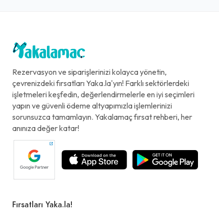
Eti Crax - Chili Lime Ultra Mega
Çiğ Köfte Dürüm
145,00₺
+
150 gr. çiğ köfte, Eti Crax Chili lime, çift lavaş, seçeceğiniz 5 çeşit garnitür, seçeceğiniz 2 çeşit sos
Rezervasyon ve siparişlerinizi kolayca yönetin,
Nescafe Xpress Original (25
çevrenizdeki fırsatları Yaka.la'yın! Farklı sektörlerdeki
cl.)
işletmeleri keşfedin, değerlendirmelerle en iyi seçimleri
yapın ve güvenli ödeme altyapımızla işlemlerinizi
70,00₺
sorunsuzca tamamlayın. Yakalamaç fırsat rehberi, her
+
(25 cl.)
anınıza değer katar!
Doritos''lu Ultra Mega Dürüm
Menü
170,00₺
+
Fırsatları Yaka.la!
Doritos''lu Ultra Mega Dürüm (150 gr. çiğ köfte, Doritos tako, çift lavaş, seçeceğiniz 5 çeşit garnitür, seçeceğiniz 2 çeşit sos) + Komagene Ayran (17 cl.)