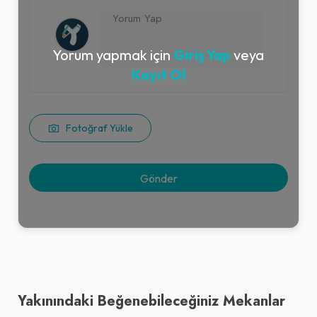
270,00₺
+
250 gr. pilav, 150 gr. tavuk (47 gr. protein içerir.)
Yorum yapmak için
Giriş Yap
veya
Kayıt Ol
Bardak Limonata (24 cl.)
25,00₺
Fotoğraf Yükle
(24 cl.)
+
Eti Bidolu Kakao Kremalı
Gofret (36 gr.)
20,00₺
+
(36 gr.)
Yakınındaki Beğenebileceğiniz Mekanlar
Mega Dürüm Menü