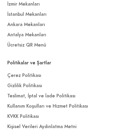
İzmir Mekanları
İstanbul Mekanları
Carte d''Or Mini Cup Meyve
Rüyası (110 ml.)
Ankara Mekanları
45,00₺
Antalya Mekanları
+
(110 ml.)
Ücretsiz QR Menü
Politikalar ve Şartlar
Ülker Cocostar Hindistan
Cevizli Bar (25 gr.)
Çerez Politikası
20,00₺
Gizlilik Politikası
+
(25 gr.)
Teslimat, İptal ve İade Politikası
Kullanım Koşulları ve Hizmet Politikası
Komagene Ayran (1 L.)
KVKK Politikası
90,00₺
Kişisel Verileri Aydınlatma Metni