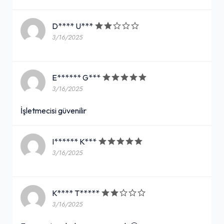
Favori Ultra Mega Dürüm
D**** U***
3/16/2025
125,00₺
150 gr. çiğ köfte, çift lavaş, göbek marul, mısır, maydanoz, nane, salatalık turşusu, közlenmiş biber, mor lahana, ekşi çiğ köfte sosu, limon ve çiğ köfte sosu
+
E****** G***
3/16/2025
Çiğ Köfte (600 gr.)
İşletmecisi güvenilir
395,00₺
3 çeyrek göbek marul, limon, 6 adet lavaş, 3 adet çiğ köfte sosu ile
+
I****** K***
3/16/2025
Algida Maraş Usulü Sade Cup
Dondurma (100 ml.)
K**** T*****
35,00₺
3/16/2025
+
(100 ml.)