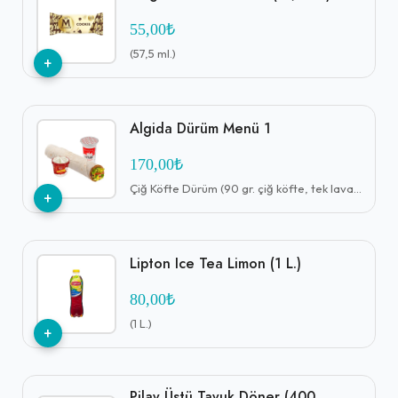
55,00₺
(57,5 ml.)
+
Algida Dürüm Menü 1
170,00₺
Çiğ Köfte Dürüm (90 gr. çiğ köfte, tek lavaş, seçeceğiniz 5 çeşit garnitür, seçeceğiniz 2 çeşit sos) + Komagene Ayran (17 cl.) + Algida Maraş Usulü Sade Cup Dondurma (100 ml.)
+
Lipton Ice Tea Limon (1 L.)
80,00₺
(1 L.)
+
Pilav Üstü Tavuk Döner (400