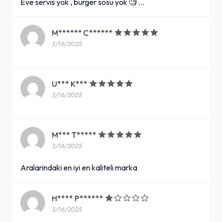
Eve servis yok , burger sosu yok 🧐 …
Bi’ Tatlı Fırsat Menü
M****** C******
3/16/2025
190,00₺
Mega Çiğ Köfte Dürüm (125 gr. çiğ köfte, çift lavaş, seçeceğiniz 5 çeşit garnitür, seçeceğiniz 2 çeşit sos) + Komagene Ayran (17 cl.) + Danette
+
U*** K***
3/16/2025
Yeşillik (Büyük)
60,00₺
M*** T*****
Karışık yeşillik
+
3/16/2025
Aralarindaki en iyi en kaliteli marka
Komagene Algida Menü 2
H**** P******
350,00₺
3/16/2025
2 Adet Çiğ Köfte Dürüm (90 gr çiğ köfte, tek lavaş, seçeceğiniz 5 çeşit garnitür, seçeceğiniz 2 çeşit sos) + 2 Adet Komagene Ayran (17 cl.) + 2 Adet Algida Maraş Usulü Sade Cup Dondurma (100 ml.)
+