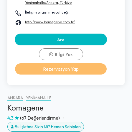
Yenimahalle/Ankara, Türkiye
İletişim bilgisi mevcut değil.
http://www.komagene.com.tr/
Ara
Bilgi Yok
Rezervasyon Yap
ANKARA
YENIMAHALLE
Komagene
4.3
(67 Değerlendirme)
Bu İşletme Sizin Mi? Hemen Sahiplen