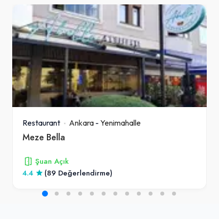
140,00₺
Mega Çiğ Köfte Dürüm (125 gr. çiğ köfte, çift lavaş, seçeceğiniz 5 çeşit garnitür, seçeceğiniz 2 çeşit sos) + Komagene Ayran (17 cl.)
+
Yedigün Portakal (1 L.)
80,00₺
(1 L.)
+
Restaurant
Ankara
-
Yenimahalle
Meze Bella
Komagene Şuşi (Fındıklı) Menü
Şuan Açık
185,00₺
4.4
(89 Değerlendirme)
Komagene Şuşi (Fındıklı)(Dolgun lavaş, 100 gr. çiğ köfte, roka, maydanoz, nane, salatalık turşusu, salatalık, havuç, mor soğan, tako peyniri, burger sos, fındık) + Ayran (17 cl.)
+