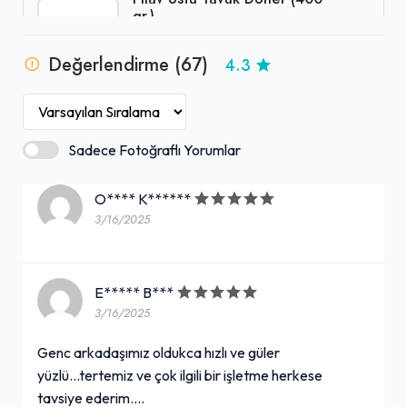
gr.)
225,00₺
Değerlendirme (67)
4.3
+
Pilav (300 gr.) + Tavuk Döner (100 gr.)
Baharatlı Peynirli Eti Gong (34
Sadece Fotoğraflı Yorumlar
gr.)
O**** K******
25,00₺
+
3/16/2025
(34 gr.)
E***** B***
Çiğ Köfte Sos (18 gr.)
3/16/2025
10,00₺
Genc arkadaşımız oldukca hızlı ve güler
Çiğ köfte sos
+
yüzlü...tertemiz ve çok ilgili bir işletme herkese
tavsiye ederim....