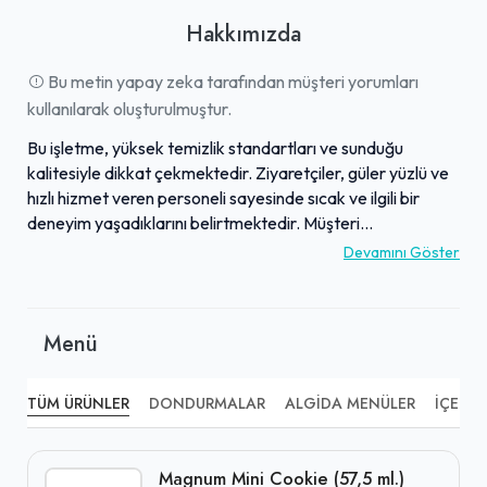
Hakkımızda
Bu metin yapay zeka tarafından müşteri yorumları
kullanılarak oluşturulmuştur.
Bu işletme, yüksek temizlik standartları ve sunduğu
kalitesiyle dikkat çekmektedir. Ziyaretçiler, güler yüzlü ve
hızlı hizmet veren personeli sayesinde sıcak ve ilgili bir
deneyim yaşadıklarını belirtmektedir. Müşteri
memnuniyetine odaklı yaklaşımıyla öne çıkan işletmenin,
Devamını Göster
sahibinin güvenilirliği de sıklıkla vurgulanmaktadır.
Konumuna rağmen gösterilen ilgi ve özen, burayı tercih
edenlerin memnuniyetini artırmaktadır. Menüsünde yer
Menü
alan özgün Doritoslu çiğ köfte gibi seçenekler, mekanın
beğenilen yönlerinden biridir ve genel olarak hoş bir
atmosfer sunmaktadır.
TÜM ÜRÜNLER
DONDURMALAR
ALGIDA MENÜLER
İÇECEK
Magnum Mini Cookie (57,5 ml.)