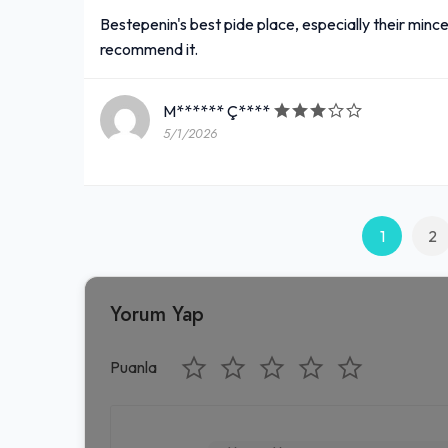
Bestepenin's best pide place, especially their mince
recommend it.
M****** Ç****
5/1/2026
1
2
Yorum Yap
Puanla