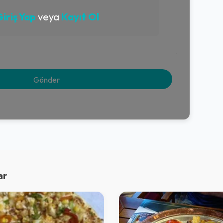
iriş Yap
veya
Kayıt Ol
ar