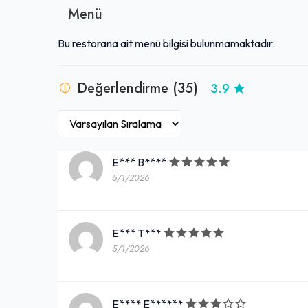
Menü
Bu restorana ait menü bilgisi bulunmamaktadır.
Değerlendirme (35)
3.9
E*** B****
5/1/2026
E*** T***
5/1/2026
E**** E******