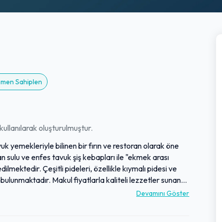
Hemen Sahiplen
ullanılarak oluşturulmuştur.
uk yemekleriyle bilinen bir fırın ve restoran olarak öne
an sulu ve enfes tavuk şiş kebapları ile "ekmek arası
ilmektedir. Çeşitli pideleri, özellikle kıymalı pidesi ve
bulunmaktadır. Makul fiyatlarla kaliteli lezzetler sunan
misafirlerini ağırlamaktadır. Yemek kalitesi ve özgün
Devamını Göster
i olarak taze ürünler sunmaya odaklanmıştır.