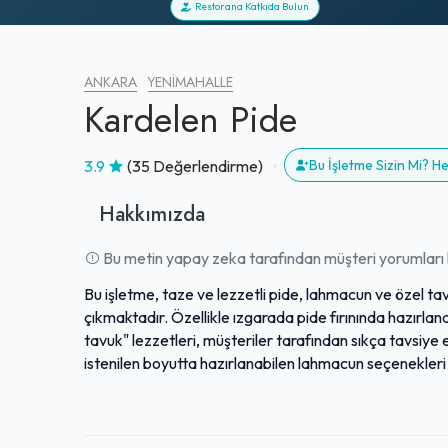
Restorana Katkıda Bulun
ANKARA
YENIMAHALLE
Kardelen Pide
3.9
(35 Değerlendirme)
Bu İşletme Sizin Mi? 
Hakkımızda
Bu metin yapay zeka tarafından müşteri yorumları k
Bu işletme, taze ve lezzetli pide, lahmacun ve özel tav
çıkmaktadır. Özellikle ızgarada pide fırınında hazırlan
tavuk" lezzetleri, müşteriler tarafından sıkça tavsiye ed
istenilen boyutta hazırlanabilen lahmacun seçenekleri 
işletme, samimi bir atmosferde damak zevkine düşkün 
tatlarıyla bölgede kendine has bir yer edinmiş, sürekl