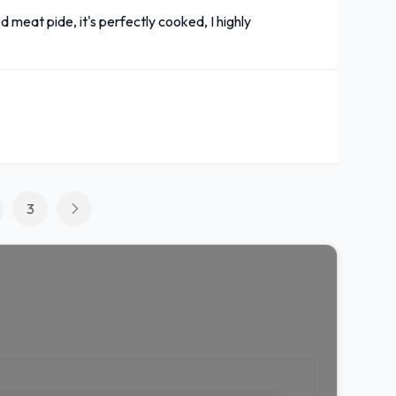
d meat pide, it's perfectly cooked, I highly
3