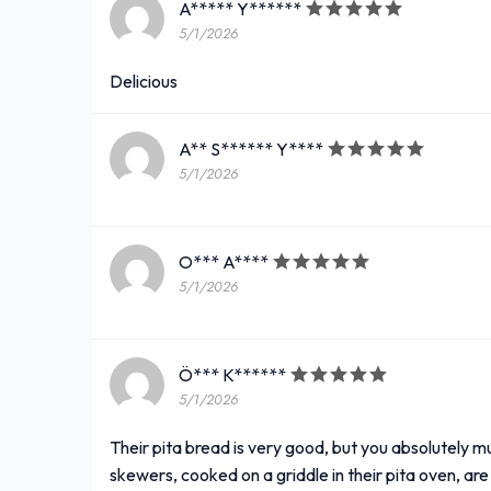
A***** Y******
5/1/2026
Delicious
A** S****** Y****
5/1/2026
O*** A****
5/1/2026
Ö*** K******
5/1/2026
Their pita bread is very good, but you absolutely 
skewers, cooked on a griddle in their pita oven, are 