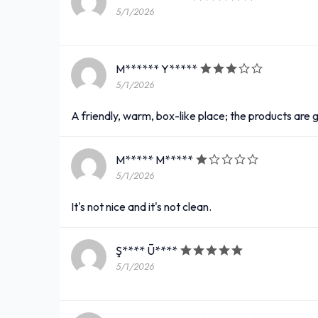
5/1/2026
M****** Y*****
5/1/2026
A friendly, warm, box-like place; the products are 
M***** M*****
5/1/2026
It's not nice and it's not clean.
Ş**** Ū****
5/1/2026