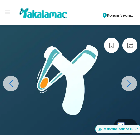
Konum Seçiniz
+0
Restorana Katkıda Bulun