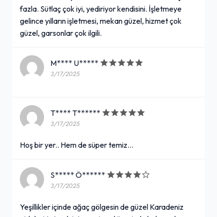
fazla. Sütlaç çok iyi, yediriyor kendisini. İşletmeye
gelince yılların işletmesi, mekan güzel, hizmet çok
güzel, garsonlar çok ilgili.
M**** U*****
3/17/2025
T**** T******
3/17/2025
Hoş bir yer.. Hem de süper temiz...
S***** Ö******
3/17/2025
Yeşillikler içinde ağaç gölgesin de güzel Karadeniz