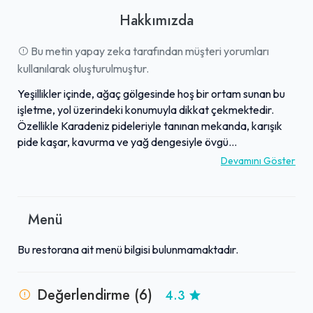
Hakkımızda
Bu metin yapay zeka tarafından müşteri yorumları
kullanılarak oluşturulmuştur.
Yeşillikler içinde, ağaç gölgesinde hoş bir ortam sunan bu
işletme, yol üzerindeki konumuyla dikkat çekmektedir.
Özellikle Karadeniz pideleriyle tanınan mekanda, karışık
pide kaşar, kavurma ve yağ dengesiyle övgü
toplamaktadır. Lahana çorbası ve pide hamurunun kalitesi
Devamını Göster
kadar, bol malzemeli iç harçları ve lezzetli sütlaçları da
beğeni görmektedir. Misafirler, işletmenin süper temizliği
ve yıllara dayanan köklü hizmet anlayışını takdir
Menü
etmektedir. Garsonların ilgili ve alakadar tutumu, müşteri
memnuniyetini artıran önemli unsurlardandır.
Bu restorana ait menü bilgisi bulunmamaktadır.
Değerlendirme (6)
4.3