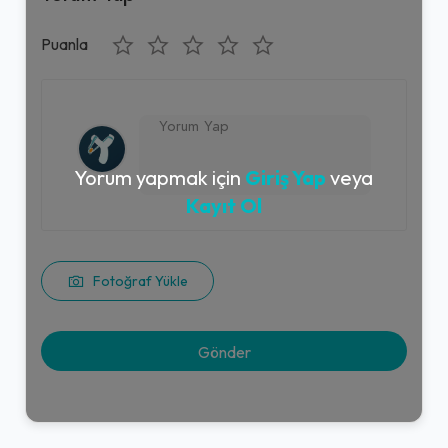
Puanla
Yorum yapmak için
Giriş Yap
veya
Kayıt Ol
Fotoğraf Yükle