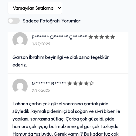
Sadece Fotoğraflı Yorumlar
F****** O****** Ç******
3/17/2025
Garson İbrahim beyin ilgi ve alakasına teşekkür
ederiz.
M****** B*****
3/17/2025
Lahana çorba çok güzel sonrasına çardak pide
söyledik, kıymalı pidenin içi bol soğan ve sivri biber ile
yapılanı, sonrasına sütlaç. Çorba çok güzeldi, pide
hamuru çok iyi, içi bol malzeme gel gör çok tuzluydu.
Hamur da tuzluydu. Gerek varmı ? Bu kadar tuz çok