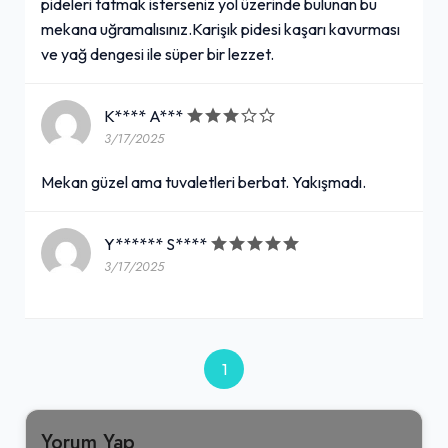
pideleri tatmak isterseniz yol üzerinde bulunan bu
mekana uğramalısınız.Karişık pidesi kaşarı kavurması
ve yağ dengesi ile süper bir lezzet.
K**** A***
3/17/2025
Mekan güzel ama tuvaletleri berbat. Yakışmadı.
Y****** S****
3/17/2025
1
Yorum Yap