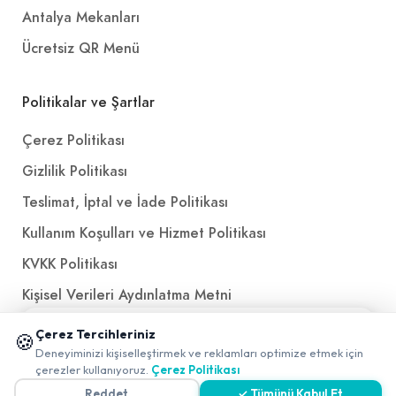
Antalya Mekanları
Ücretsiz QR Menü
Politikalar ve Şartlar
Çerez Politikası
Gizlilik Politikası
Teslimat, İptal ve İade Politikası
Kullanım Koşulları ve Hizmet Politikası
KVKK Politikası
Kişisel Verileri Aydınlatma Metni
Referanslarımız
📱 Mobil uygulamamızı keşfedin!
Çerez Tercihleriniz
🍪
✖
Deneyiminizi kişiselleştirmek ve reklamları optimize etmek için
0
çerezler kullanıyoruz.
Çerez Politikası
İletişim
Reddet
✓ Tümünü Kabul Et