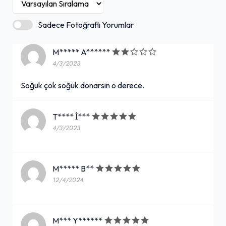
Sadece Fotoğraflı Yorumlar
M***** A******
4/3/2023
Soğuk çok soğuk donarsin o derece.
T**** İ***
4/3/2023
M***** B**
12/4/2024
M*** Y******