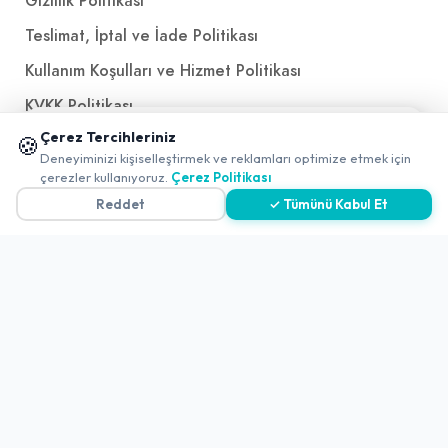
Gizlilik Politikası
Teslimat, İptal ve İade Politikası
Kullanım Koşulları ve Hizmet Politikası
KVKK Politikası
📱 Mobil uygulamamızı keşfedin!
Çerez Tercihleriniz
Kişisel Verileri Aydınlatma Metni
🍪
✖
Deneyiminizi kişiselleştirmek ve reklamları optimize etmek için
0
Referanslarımız
çerezler kullanıyoruz.
Çerez Politikası
Reddet
✓ Tümünü Kabul Et
İletişim
E-Posta
iletisim@yakalamac.com.tr
Dokuz Eylül Üniversitesi Teknoparkı Adatepe Mah.
Doğuş Cad. No:207 Z İç Kapı No:1 Buca/İzmir