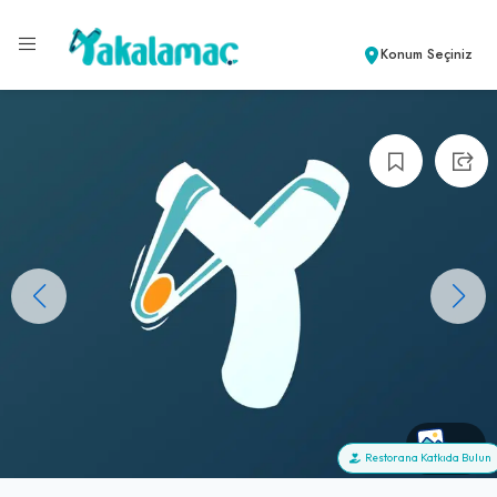
Konum Seçiniz
+2
Restorana Katkıda Bulun