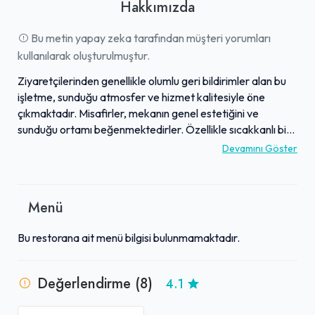
Hakkımızda
Bu metin yapay zeka tarafından müşteri yorumları
kullanılarak oluşturulmuştur.
Ziyaretçilerinden genellikle olumlu geri bildirimler alan bu
işletme, sunduğu atmosfer ve hizmet kalitesiyle öne
çıkmaktadır. Misafirler, mekanın genel estetiğini ve
sunduğu ortamı beğenmektedirler. Özellikle sıcakkanlı bir
şekilde karşılandıkları ve samimi bir hizmet deneyimi
Devamını Göster
yaşadıkları yorumlarda sıkça belirtilmiştir. Bu sayede,
gelen ziyaretçilerin büyük çoğunluğu mekandan yüksek
düzeyde memnuniyetle ayrılmaktadır. İşletmenin,
Menü
misafirlerine keyifli ve tatmin edici bir deneyim yaşatmayı
başardığı gözlemlenmektedir.
Bu restorana ait menü bilgisi bulunmamaktadır.
Değerlendirme (8)
4.1