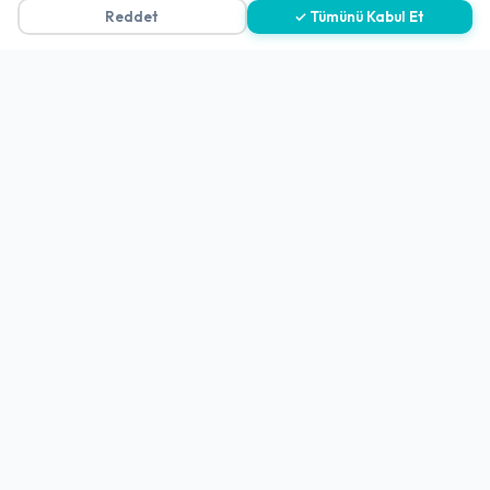
Reddet
✓ Tümünü Kabul Et
Gizlilik Politikası
Teslimat, İptal ve İade Politikası
Kullanım Koşulları ve Hizmet Politikası
KVKK Politikası
Kişisel Verileri Aydınlatma Metni
Referanslarımız
İletişim
E-Posta
iletisim@yakalamac.com.tr
Dokuz Eylül Üniversitesi Teknoparkı Adatepe Mah.
Doğuş Cad. No:207 Z İç Kapı No:1 Buca/İzmir