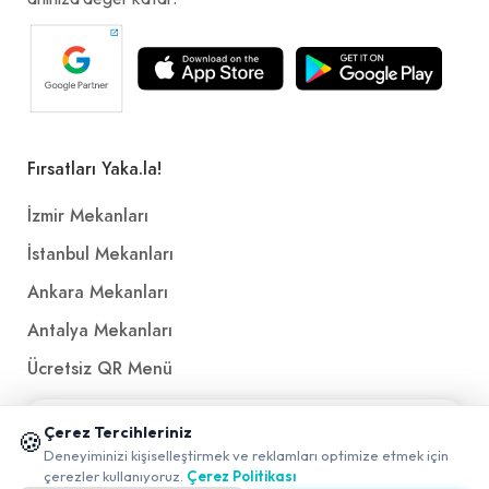
Fırsatları Yaka.la!
İzmir Mekanları
İstanbul Mekanları
Ankara Mekanları
Antalya Mekanları
Ücretsiz QR Menü
📱 Mobil uygulamamızı keşfedin!
Çerez Tercihleriniz
Politikalar ve Şartlar
🍪
✖
Deneyiminizi kişiselleştirmek ve reklamları optimize etmek için
0
çerezler kullanıyoruz.
Çerez Politikası
Çerez Politikası