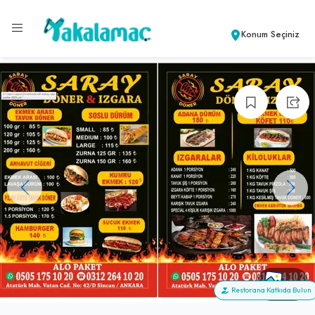
Konum Seçiniz
+4
Restorana Katkıda Bulun