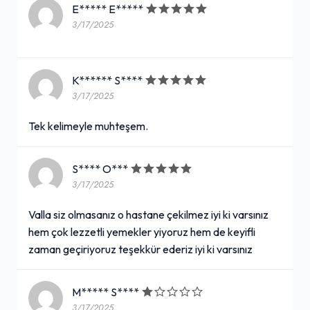
E***** E*****
3/17/2025
K****** S****
3/17/2025
Tek kelimeyle muhteşem.
S**** O***
3/17/2025
Valla siz olmasanız o hastane çekilmez iyi ki varsınız
hem çok lezzetli yemekler yiyoruz hem de keyifli
zaman geçiriyoruz teşekkür ederiz iyi ki varsınız
M***** S****
3/17/2025