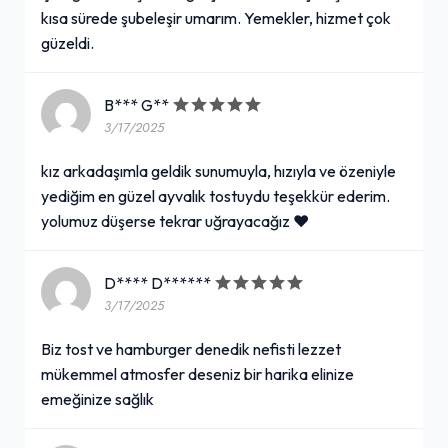
kısa sürede şubeleşir umarım. Yemekler, hizmet çok
güzeldi.
B*** G**
3/17/2025
kız arkadaşımla geldik sunumuyla, hızıyla ve özeniyle
yediğim en güzel ayvalık tostuydu teşekkür ederim.
yolumuz düşerse tekrar uğrayacağız ♥
D**** D******
3/17/2025
Biz tost ve hamburger denedik nefisti lezzet
mükemmel atmosfer deseniz bir harika elinize
emeğinize sağlık