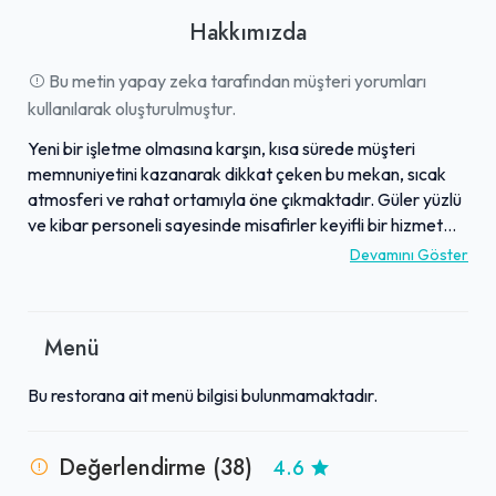
Hakkımızda
Bu metin yapay zeka tarafından müşteri yorumları
kullanılarak oluşturulmuştur.
Yeni bir işletme olmasına karşın, kısa sürede müşteri
memnuniyetini kazanarak dikkat çeken bu mekan, sıcak
atmosferi ve rahat ortamıyla öne çıkmaktadır. Güler yüzlü
ve kibar personeli sayesinde misafirler keyifli bir hizmet
deneyimi yaşamaktadır. Menüsündeki tostlar,
Devamını Göster
hamburgerler ve şnitzel gibi seçenekler, lezzetli sunumları,
hızı ve özenli hazırlanışlarıyla övgü toplamaktadır.
Bölgedeki en lezzetli yemekleri uygun fiyatlarla
Menü
sunmasıyla öne çıkan işletme, doyurucu ve kaliteli bir
mutfak deneyimi sunmaktadır. Bu özellikleriyle, müşteriler
Bu restorana ait menü bilgisi bulunmamaktadır.
tarafından sıkça tercih edilen ve tavsiye edilen bir buluşma
noktası haline gelmiştir.
Değerlendirme (38)
4.6