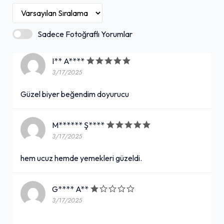
Sadece Fotoğraflı Yorumlar
I** A****
3/17/2025
Güzel biyer beğendim doyurucu
M****** Ş****
3/17/2025
hem ucuz hemde yemekleri güzeldi.
G**** A**
3/17/2025