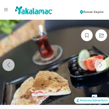
Konum Seçiniz
+6
Restorana Katkıda Bulun