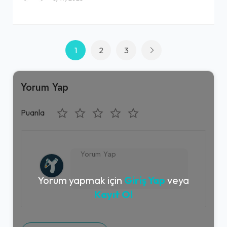
1
2
3
Yorum Yap
Puanla
Yorum yapmak için
Giriş Yap
veya
Kayıt Ol