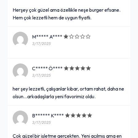
Herşey çok güzel ama özellikle neşe burger efsane.
Hem çok lezzetli hem de uygun fiyatlı.
M***** A****
3/17/2025
C***** Ö****
3/17/2025
her şey lezzetli, çalışanlar kibar, ortam rahat, daha ne
olsun...arkadaşlarla yeni favorimiz oldu.
B****** K****
3/17/2025
Çok güzel bir işletme gerçekten. Yeni açılmış ama en