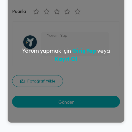
Puanla
Yorum yapmak için
Giriş Yap
veya
Kayıt Ol
Fotoğraf Yükle