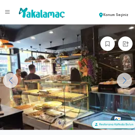
Konum Seçiniz
+5
Restorana Katkıda Bulun