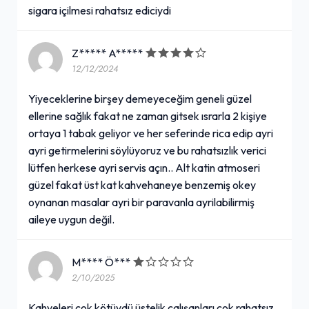
sigara içilmesi rahatsız ediciydi
Z***** A*****
12/12/2024
Yiyeceklerine birşey demeyeceğim geneli güzel
ellerine sağlık fakat ne zaman gitsek ısrarla 2 kişiye
ortaya 1 tabak geliyor ve her seferinde rica edip ayri
ayri getirmelerini söylüyoruz ve bu rahatsızlık verici
lütfen herkese ayri servis açın.. Alt katin atmoseri
güzel fakat üst kat kahvehaneye benzemiş okey
oynanan masalar ayri bir paravanla ayrilabilirmiş
aileye uygun değil.
M**** Ö***
2/10/2025
Kahveleri çok kötüydü üstelik çalışanları çok rahatsız