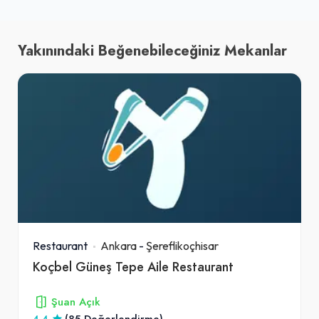
Yakınındaki Beğenebileceğiniz Mekanlar
Restaurant
Ankara
-
Şereflikoçhisar
Koçbel Güneş Tepe Aile Restaurant
Şuan Açık
4.4
(85 Değerlendirme)