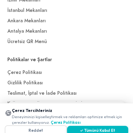
İstanbul Mekanları
Ankara Mekanları
Antalya Mekanları
Ücretsiz QR Menü
Politikalar ve Şartlar
Çerez Politikası
Gizlilik Politikası
Teslimat, İptal ve İade Politikası
Kullanım Koşulları ve Hizmet Politikası
📱 Mobil uygulamamızı keşfedin!
Çerez Tercihleriniz
🍪
KVKK Politikası
✖
Deneyiminizi kişiselleştirmek ve reklamları optimize etmek için
0
çerezler kullanıyoruz.
Çerez Politikası
Kişisel Verileri Aydınlatma Metni
Reddet
✓ Tümünü Kabul Et