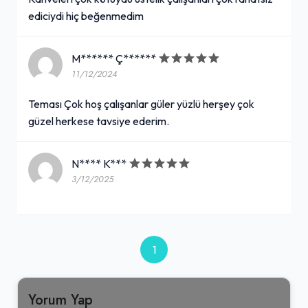
ediciydi hiç beğenmedim
M****** Ç******
11/12/2024
Teması Çok hoş çalışanlar güler yüzlü herşey çok
güzel herkese tavsiye ederim.
N**** K***
3/12/2025
1
Yorum Yap