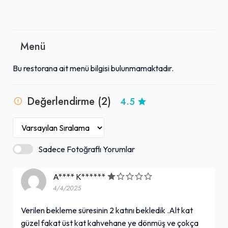
Menü
Bu restorana ait menü bilgisi bulunmamaktadır.
Değerlendirme (2)
4.5
Sadece Fotoğraflı Yorumlar
A**** K******
4/4/2025
Verilen bekleme süresinin 2 katını bekledik .Alt kat
güzel fakat üst kat kahvehane ye dönmüş ve çokça