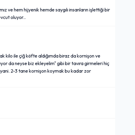
ımız ve hem hijyenik hemde saygılı insanların işlettiği bir
evcut oluyor..
Haydari (150 gr.)
105,00₺
(150 gr.)
+
 kilo ile çiğ köfte aldığımda biraz da kornişon ve
Yeşillik (Büyük)
 da neyse biz ekleyelim" gibi bir tavıra girmeleri hiç
 yani. 2-3 tane kornişon koymak bu kadar zor
60,00₺
Karışık yeşillik
+
Komagene Acısız Şalgam
Suyu (30 cl.)
25,00₺
+
Acısız