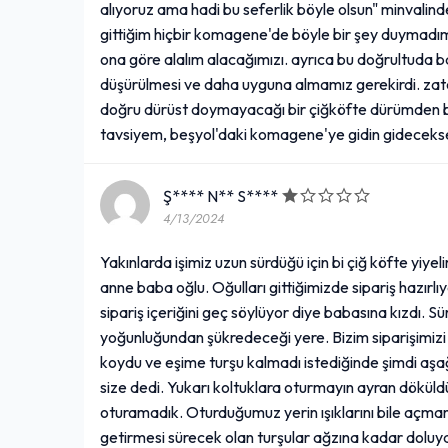
alıyoruz ama hadi bu seferlik böyle olsun" minvalind
Bi’ Tatlı Fırsat Menü
gittiğim hiçbir komagene'de böyle bir şey duymadım 
ona göre alalım alacağımızı. ayrıca bu doğrultuda b
190,00₺
düşürülmesi ve daha uyguna almamız gerekirdi. zat
+
Mega Çiğ Köfte Dürüm (125 gr. çiğ köfte, çift lavaş, seçeceğiniz 5 çeşit garnitür, seçeceğiniz 2 çeşit sos) + Komagene Ayran (17 cl.) + Danette
doğru dürüst doymayacağı bir çiğköfte dürümden bi
tavsiyem, beşyol'daki komagene'ye gidin gideceks
Catering Menü 1
Ş**** N** S****
4/13/2024
995,00₺
10 Adet Çiğ Köfte Dürüm (90 gr. çiğ köfte, tek lavaş, seçeceğiniz 5 çeşit garnitür, seçeceğiniz 2 çeşit sos) + 10 Adet Komagene Ayran (17 cl.)
+
Yakınlarda işimiz uzun sürdüğü için bi çiğ köfte yiyel
anne baba oğlu. Oğulları gittiğimizde sipariş hazırlı
sipariş içeriğini geç söylüyor diye babasına kızdı. S
yoğunluğundan şükredeceği yere. Bizim siparişimizi 
Ekstra Limon (1 Adet)
koydu ve eşime turşu kalmadı istediğinde şimdi aş
23,00₺
size dedi. Yukarı koltuklara oturmayın ayran döküldü
+
(1 Adet)
oturamadık. Oturduğumuz yerin ışıklarını bile açmam
getirmesi sürecek olan turşular ağzına kadar doluyd