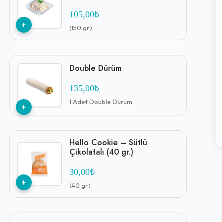
105,00₺
+
(150 gr.)
Double Dürüm
135,00₺
1 Adet Double Dürüm
+
Hello Cookie – Sütlü
Çikolatalı (40 gr.)
30,00₺
+
(40 gr.)