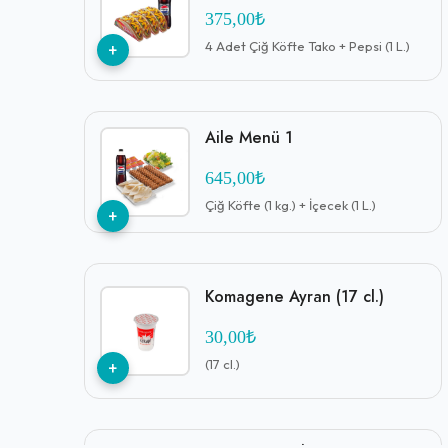
375,00₺
+
4 Adet Çiğ Köfte Tako + Pepsi (1 L.)
Aile Menü 1
645,00₺
Çiğ Köfte (1 kg.) + İçecek (1 L.)
+
Komagene Ayran (17 cl.)
30,00₺
+
(17 cl.)