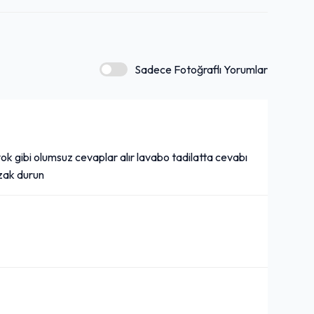
Komagene Şuşi (Susamlı)
160,00₺
+
Dolgun lavaş, 100 gr. çiğ köfte, roka, maydanoz, nane, salatalık turşusu, havuç, mor soğan, mor lahana, mısır, közlenmiş biber, burger sos, susam
Sadece Fotoğraflı Yorumlar
Komagene Ayran (27 cl.)
40,00₺
ok gibi olumsuz cevaplar alır lavabo tadilatta cevabı
uzak durun
+
(27 cl.)
Doritos''lu Çiğ Köfte
Dürüm
120,00₺
+
1 Adet Doritos''lu Çiğ Köfte Dürüm