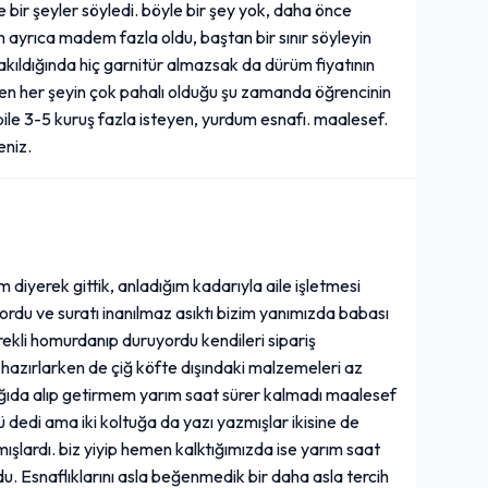
e bir şeyler söyledi. böyle bir şey yok, daha önce
Ülker Çikolatalı Gofret
(36 gr.)
ayrıca madem fazla oldu, baştan bir sınır söyleyin
akıldığında hiç garnitür almazsak da dürüm fiyatının
25,00₺
en her şeyin çok pahalı olduğu şu zamanda öğrencinin
+
(36 gr.)
le 3-5 kuruş fazla isteyen, yurdum esnafı. maalesef.
eniz.
Sade Eti Gong (40 gr.)
25,00₺
(40 gr.)
+
im diyerek gittik, anladığım kadarıyla aile işletmesi
yordu ve suratı inanılmaz asıktı bizim yanımızda babası
ürekli homurdanıp duruyordu kendileri sipariş
Danette Çikolatalı (100
hazırlarken de çiğ köfte dışındaki malzemeleri az
gr.)
ağıda alıp getirmem yarım saat sürer kalmadı maalesef
 dedi ama iki koltuğa da yazı yazmışlar ikisine de
45,00₺
+
ışlardı. biz yiyip hemen kalktığımızda ise yarım saat
(100 gr.)
u. Esnaflıklarını asla beğenmedik bir daha asla tercih