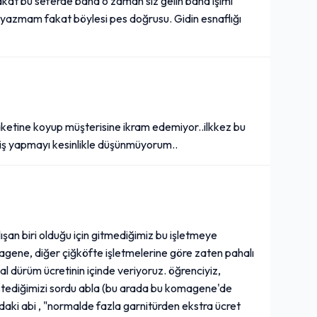
akat bu seferde bana o zaman siz gelin bana işimi
80,00₺
 yazmam fakat böylesi pes doğrusu. Gidin esnaflığı
+
(1 L.)
Magnum Mini Badem
(57,5 ml.)
tine koyup müşterisine ikram edemiyor..ilkkez bu
55,00₺
iş yapmayı kesinlikle düşünmüyorum..
+
(57,5 ml.)
Çiğ Köfte Sos (18 gr.)
an biri olduğu için gitmediğimiz bu işletmeye
10,00₺
agene, diğer çiğköfte işletmelerine göre zaten pahalı
+
Çiğ köfte sos
mal dürüm ücretinin içinde veriyoruz. öğrenciyiz,
istediğimizi sordu abla (bu arada bu komagene'de
ındaki abi , "normalde fazla garnitürden ekstra ücret