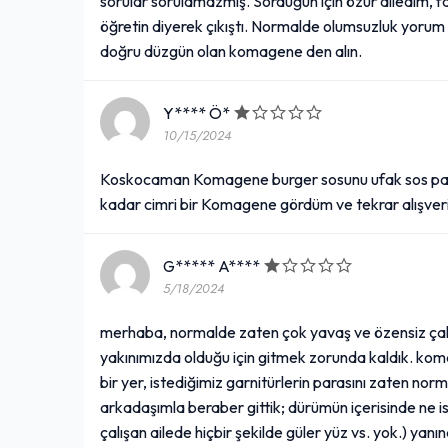
sorular sorulamazmış. Sorduğun için özür diledim, f
25,00₺
öğretin diyerek çıkıştı. Normalde olumsuzluk yorum
+
(40 gr.)
doğru düzgün olan komagene den alın.
Y**** Ö*
Eti Crax - Chili Lime Double
10/15/2024
Çiğ Köfte Dürüm
Koskocaman Komagene burger sosunu ufak sos pake
155,00₺
kadar cimri bir Komagene gördüm ve tekrar alışver
+
175 gr. çiğ köfte, Eti Crax Chili lime, çift lavaş, seçeceğiniz 5 çeşit garnitür, seçeceğiniz 2 çeşit sos
G***** A****
5/18/2024
Nescafe Xpress Original
(25 cl.)
merhaba, normalde zaten çok yavaş ve özensiz çalış
70,00₺
yakınımızda olduğu için gitmek zorunda kaldık. kom
+
bir yer, istediğimiz garnitürlerin parasını zaten nor
(25 cl.)
arkadaşımla beraber gittik; dürümün içerisinde ne 
çalışan ailede hiçbir şekilde güler yüz vs. yok.) yan