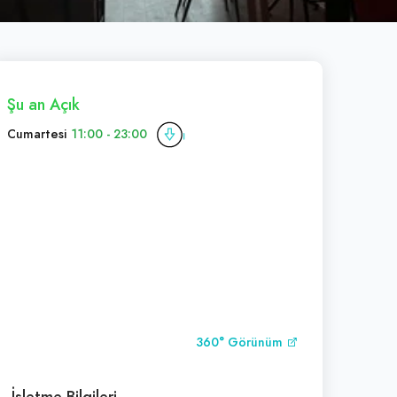
Şu an Açık
Cumartesi
11:00 - 23:00
R
TATLILAR
İÇLI KÖFTELER
ÇIĞ KÖFTE ŞUŞI
ATIŞTIRMAL
360° Görünüm
İşletme Bilgileri