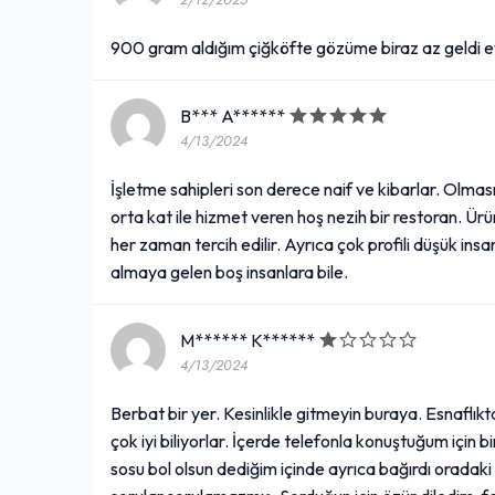
2/12/2025
900 gram aldığım çiğköfte gözüme biraz az geldi e
Lipton Ice Tea Limon (33
cl.)
B*** A******
4/13/2024
50,00₺
+
(33 cl.)
İşletme sahipleri son derece naif ve kibarlar. Olma
orta kat ile hizmet veren hoş nezih bir restoran. Ürün
her zaman tercih edilir. Ayrıca çok profili düşük insa
Komagene Şuşi (Eti Crax -
almaya gelen boş insanlara bile.
Chili Lime''lı) Menü
185,00₺
M****** K******
+
Komagene Şuşi (Eti Crax - Chili Lime''lı) (Dolgun lavaş, 100 gr. çiğ köfte, roka, maydanoz, nane, salatalık turşusu, köz biber, havuç, mor lahana,mısır, tako peyniri, burger sos, Eti Crax Chili Lime ) + Komagene Ayran (17 cl.)
4/13/2024
Berbat bir yer. Kesinlikle gitmeyin buraya. Esnaflı
çok iyi biliyorlar. İçerde telefonla konuştuğum için b
Çilekli Eti Hoşbeş (40
sosu bol olsun dediğim içinde ayrıca bağırdı oradak
gr.)