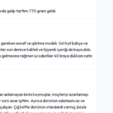
vde gelip tarttım 770 gram geldi.
Carte d''Or Mini Cup
Çikolata Rüyası (110 ml.)
45,00₺
+
(110 ml.)
sı gereken esnaf ve işletme modeli. Üst kat bahçe ve
ler son derece kaliteli ve hijyenik içeriği de baya dolu
n gelmesine rağmen iyi sabırlılar 40 liraya dükkanı satın
Algida Maraş Usulü Dilim
Dondurma (82 ml.)
40,00₺
+
(82 ml.)
ktan anlamayan birini koymuşlar, müşteriyi azarlamayı
ir sürü azar işittim. Ayrıca dürümün salatasını az ve
Pepsi Zero Sugar (1 L.)
i çalışan. Çiğ köfte dürümün standardı varmış, böyle