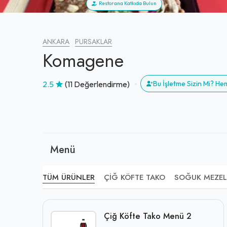
Restorana Katkıda Bulun
ANKARA
PURSAKLAR
Komagene
2.5
(11 Değerlendirme)
Bu İşletme Sizin Mi? H
Menü
TÜM ÜRÜNLER
ÇIĞ KÖFTE TAKO
SOĞUK MEZEL
Çiğ Köfte Tako Menü 2