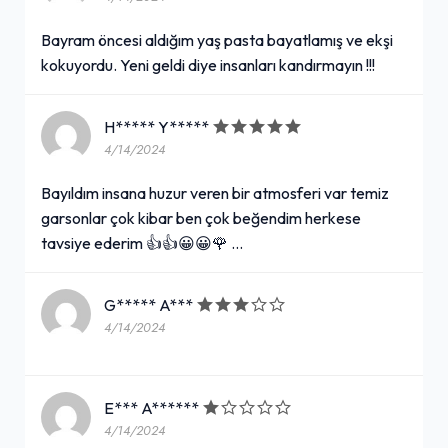
Bayram öncesi aldığım yaş pasta bayatlamış ve ekşi
kokuyordu. Yeni geldi diye insanları kandırmayın !!!
H***** Y*****
4/14/2024
Bayıldım insana huzur veren bir atmosferi var temiz
garsonlar çok kibar ben çok beğendim herkese
tavsiye ederim 👍👍😀😀🌹 …
G***** A***
4/14/2024
E*** A******
4/14/2024