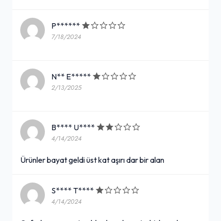
P******
7/18/2024
N** E*****
2/13/2025
B**** U****
4/14/2024
Ürünler bayat geldi üst kat aşırı dar bir alan
S**** T****
4/14/2024