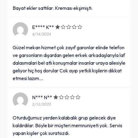
Bayat ekler sattılar. Kreması ekşimişti.
E**** K**
4/14/2024
Güzel mekan hizmet çok zayıf garonlar elinde telefon
ve garsonların dışardan gelen erkek arkadaşlarıyla laf
dalasmalari bel atlı konuşmalar insanlar uraya ailesiyle
geliyor hiç hoş dorular Cok ayıp yetkili kişilerin dikkat
etmesi lazım...
N*** N**
2/13/2025
Oturduğumuz yerden kalabalık grup gelecek diye
kaldırdılar. Böyle bir müşteri memnuniyeti yok. Servis
yapan kişiler çok suratsızdı.