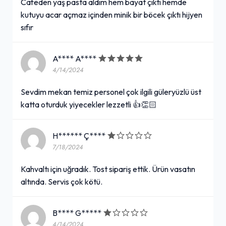
Cafeden yaş pasta aldım hem bayat çıktı hemde
kutuyu acar açmaz içinden minik bir böcek çıktı hijyen
sıfır
A**** A****
4/14/2024
Sevdim mekan temiz personel çok ilgili güleryüzlü üst
katta oturduk yiyecekler lezzetli 👍👏🏻
H****** Ç****
7/18/2024
Kahvaltı için uğradık. Tost sipariş ettik. Ürün vasatın
altında. Servis çok kötü.
B**** G*****
4/14/2024