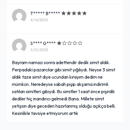
T***** B*****
4/14/2023
S**** G****
3/31/2025
Bayram namazı sonra adettendir dedik simit aldık.
Perpadaki pazarcılar gibi simit yığılıydı. Neyse 3 simit
aldık taze simit diye ucundan kırayım dedim ne
mümkün. Neredeyse sabah pişip akşama indirimli
satılan simitleri gibiydi. Bu simitler 1 saat önce pişirdik
dediler hiç inandırıcı gelmedi Bana. Millete simit
yetişsin diye geceden hazırlanmış olduğu açıkça belli.
Kesinlikle tavsiye etmiyorum artık