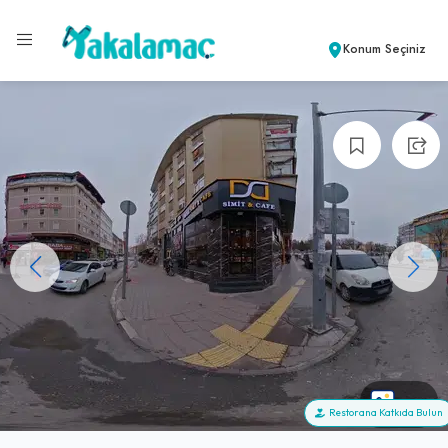
Konum Seçiniz
+13
Restorana Katkıda Bulun