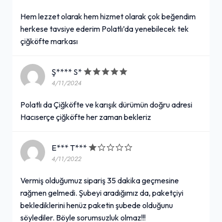
Hem lezzet olarak hem hizmet olarak çok beğendim
herkese tavsiye ederim Polatlı’da yenebilecek tek
çiğköfte markası
Ş**** S*
4/11/2024
Polatlı da Çiğköfte ve karışık dürümün doğru adresi
Hacıserçe çiğköfte her zaman bekleriz
E*** T***
4/11/2022
Vermiş olduğumuz sipariş 35 dakika geçmesine
rağmen gelmedi. Şubeyi aradığımız da, paketçiyi
beklediklerini henüz paketin şubede olduğunu
söylediler. Böyle sorumsuzluk olmaz!!!