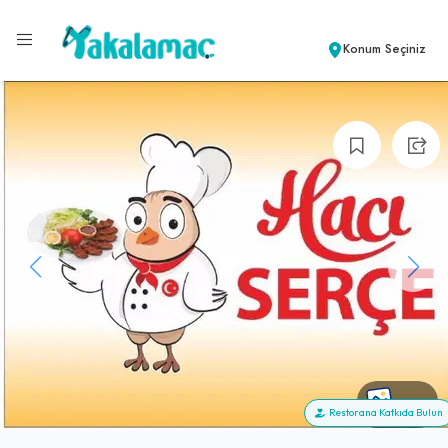
Konum Seçiniz
+85
Restorana Katkıda Bulun