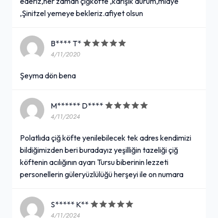
ederiz,her zaman çiğköfte ,karışık dürüm,midye
,Şinitzel yemeye bekleriz.afiyet olsun
B**** T*
4/11/2020
Şeyma dön bena
M****** D****
4/11/2024
Polatlıda çiğ köfte yenilebilecek tek adres kendimizi
bildiğimizden beri buradayız yeşilliğin tazeliği çiğ
köftenin acılığının ayarı Tursu biberinin lezzeti
personellerin güleryüzlülüğü herşeyi ile on numara
S***** K**
4/11/2024