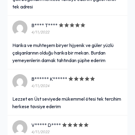
tek adresi
B**** T****
4/11/2022
Harika ve muhteşem biryer hijyenik ve güler yüzlü
çalışanlarının olduğu harika bir mekan. Burdan
yemeyenlerin damak tahtından şüphe ederim
B****** K******
4/11/2024
Lezzet en Üst seviyede mükemmel ötesi tek tercihim
herkese tavsiye ederim
V***** D****
4/11/2022