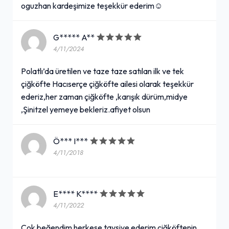
oguzhan kardeşimize teşekkür ederim☺️
G***** A**
4/11/2024
Polatlı’da üretilen ve taze taze satılan ilk ve tek
çiğköfte Hacıserçe çiğköfte ailesi olarak teşekkür
ederiz,her zaman çiğköfte ,karışık dürüm,midye
,Şinitzel yemeye bekleriz.afiyet olsun
Ö*** I***
4/11/2018
E**** K****
4/11/2022
Çok beğendim herkese tavsiye ederim çiğköftenin