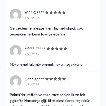
A*** O****
4/11/2022
Gerçekten hem lezzet hem hizmet olarak çok
beğendim herkese tavsiye ederim
Y**** E****
4/11/2016
Mükemmel tat, mükemmel mekan teşekkürler :)
O*** A****
4/11/2024
Polatlı’da üretilen ve taze taze satılan ilk ve tek
çiğköfte Hacıserçe çiğköfte ailesi olarak teşekkür