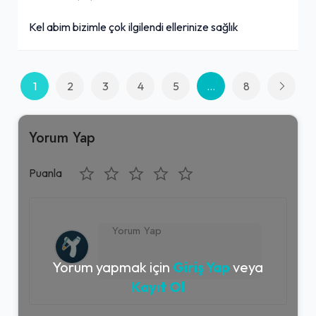
Kel abim bizimle çok ilgilendi ellerinize sağlık
1
2
3
4
5
...
8
Yorum Yap
Puanla
Yorum yapmak için
Giriş Yap
veya
Kayıt Ol