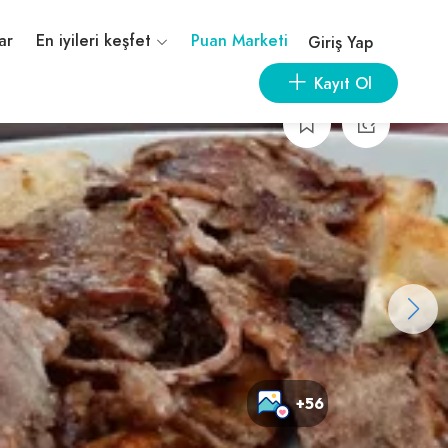
ar
En iyileri keşfet
Puan Marketi
Giriş Yap
Kayıt Ol
+56