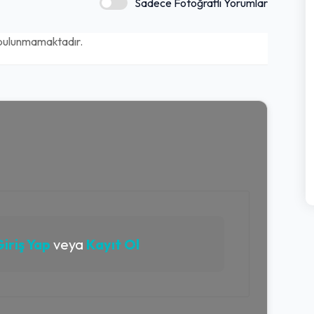
Sadece Fotoğraflı Yorumlar
bulunmamaktadır.
iriş Yap
veya
Kayıt Ol