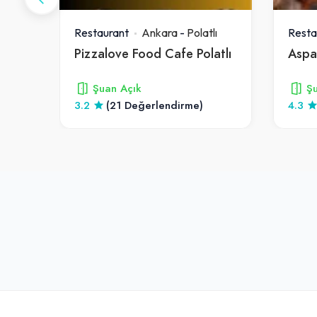
ı
Restaurant
Ankara
-
Polatlı
Resta
Pizzalove Food Cafe Polatlı
Aspa
Şuan Açık
Şu
3.2
(21 Değerlendirme)
4.3