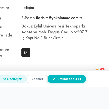
artlar
İletişim
E-Posta
iletisim@yakalamac.com.tr
ı
Dokuz Eylül Üniversitesi Teknoparkı
sı
Adatepe Mah. Doğuş Cad. No:207 Z
 ve İade
İç Kapı No:1 Buca/İzmir
arı ve
sı
0
ni
⚙ Özelleştir
Reddet
✓ Tümünü Kabul Et
z