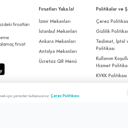
Fırsatları Yaka.la!
Politikalar ve Ş
İzmir Mekanları
Çerez Politikas
zdeki fırsatları
İstanbul Mekanları
Gizlilik Politika
ödeme
Ankara Mekanları
Teslimat, İptal
alamaç fırsat
Politikası
Antalya Mekanları
Kullanım Koşull
Ücretsiz QR Menü
Hizmet Politika
KVKK Politikası
Kişisel Verileri
Aydınlatma Met
mek için çerezler kullanıyoruz.
Çerez Politikası
Referanslarımı