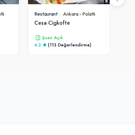
tlı
Restaurant
Ankara
-
Polatlı
Rest
Cesa Cigkofte
Urf
Şuan Açık
4.2
(113 Değerlendirme)
3.9