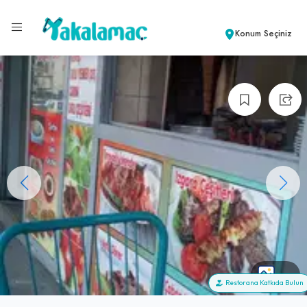
Konum Seçiniz
+7
Restorana Katkıda Bulun