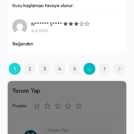
Kuzu haşlaması tavsiye olunur.
N****** S****
4/4/2020
Beğendim
1
2
3
4
5
...
7
Yorum Yap
Puanla