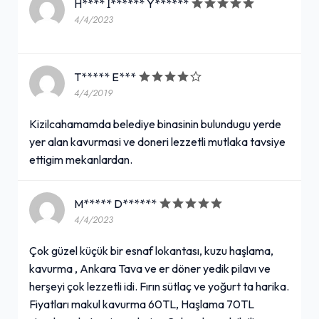
H**** İ****** Y******
4/4/2023
T***** E***
4/4/2019
Kizilcahamamda belediye binasinin bulundugu yerde
yer alan kavurmasi ve doneri lezzetli mutlaka tavsiye
ettigim mekanlardan.
M***** D******
4/4/2023
Çok güzel küçük bir esnaf lokantası, kuzu haşlama,
kavurma , Ankara Tava ve er döner yedik pilavı ve
herşeyi çok lezzetli idi. Fırın sütlaç ve yoğurt ta harika.
Fiyatları makul kavurma 60TL, Haşlama 70TL