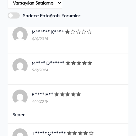
Sadece Fotoğraflı Yorumlar
M****** K****
4/4/2018
M**** D******
5/9/2024
E**** E**
4/4/2019
Süper
T***** Ç******