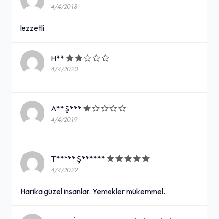
4/4/2018
lezzetli
H**
4/4/2020
A** Ş***
4/4/2019
T***** Ş******
4/4/2022
Harika güzel insanlar. Yemekler mükemmel.