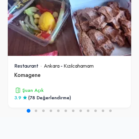
Restaurant
Ankara
-
Kızılcahamam
Komagene
Şuan Açık
3.9
(78 Değerlendirme)