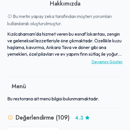
Hakkımızda
Bu metin yapay zeka tarafından müşteri yorumları
kullanılarak oluşturulmuştur.
Kızılcahamam'da hizmet veren bu esnaf lokantası, zengin
ve geleneksel lezzetleriyle öne çıkmaktadır. Özellikle kuzu
haşlama, kavurma, Ankara Tava ve döner gibi ana
yemekleri, özel pilavları ve ev yapımı fırın sütlaç ile yoğurdu
misafirlerden tam not almaktadır. Yemeklerinin lezzeti ve
Devamını Göster
kalitesinin yanı sıra, işletme temizliğe de büyük önem
vermektedir. Güler yüzlü, ilgili ve samimi çalışanlarıyla sıcak
bir hizmet sunan restoran, misafirlerine keyifli bir deneyim
Menü
yaşatmayı hedeflemektedir. Makul fiyat politikasıyla da
müşteri memnuniyetini ön planda tutan işletme, bölgenin
Bu restorana ait menü bilgisi bulunmamaktadır.
sevilen duraklarından biridir.
Değerlendirme (109)
4.3