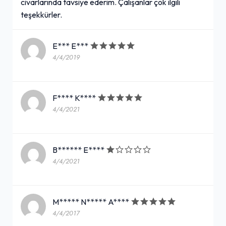
civarlarında tavsiye ederim. Çalışanlar çok ilgili
teşekkürler.
E*** E***
4/4/2019
F**** K****
4/4/2021
B****** E****
4/4/2021
M***** N***** A****
4/4/2017