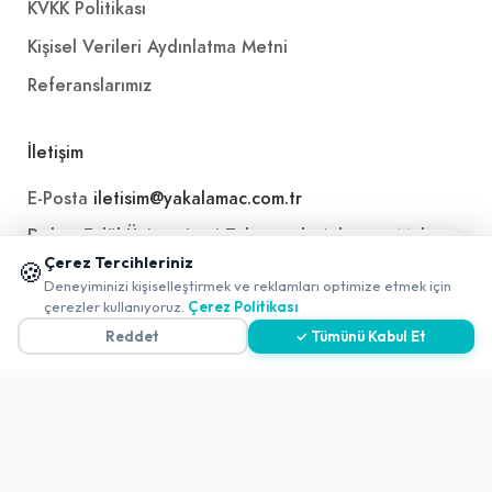
KVKK Politikası
Kişisel Verileri Aydınlatma Metni
Referanslarımız
İletişim
E-Posta
iletisim@yakalamac.com.tr
Dokuz Eylül Üniversitesi Teknoparkı Adatepe Mah.
📱 Mobil uygulamamızı keşfedin!
Doğuş Cad. No:207 Z İç Kapı No:1 Buca/İzmir
Çerez Tercihleriniz
🍪
✖
Deneyiminizi kişiselleştirmek ve reklamları optimize etmek için
0
çerezler kullanıyoruz.
Çerez Politikası
Reddet
✓ Tümünü Kabul Et
2026 ©
Yakala
. All rights reserved.