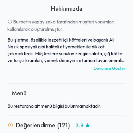
Hakkımızda
Bu metin yapay zeka tarafından müşteri yorumları
kullanılarak oluşturulmuştur.
Bu işletme, özellikle lezzetli içli köfteleri ve başarılı Ali
Nazik spesiyali gibi kaliteli et yemekleri ile dikkat
çekmektedir. Müşterilere sunulan zengin salata, çiğ köfte
ve turşu ikramları, yemek deneyimini tamamlayan önemli
detaylardandır. İşinin ehli çalışanlar, pide ve lahmacun da
Devamını Göster
dahil olmak üzere hazırladıkları tüm ürünlerde lezzet ve
ustalığı bir araya getirmektedir. Sunulan yemeklerin
kalitesine rağmen oldukça uygun fiyatlar sunulması,
Menü
işletmenin öne çıkan özelliklerindendir. Güler yüzlü ve
saygılı hizmet anlayışı, müşteriler tarafından sıkça takdir
Bu restorana ait menü bilgisi bulunmamaktadır.
edilmekte ve genel olarak keyifli bir yemek ortamı
sunulmaktadır.
Değerlendirme (121)
3.8