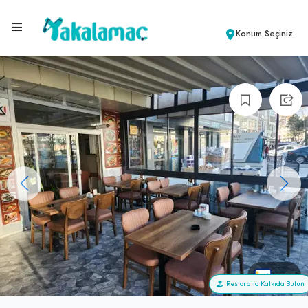
Konum Seçiniz
+15
Restorana Katkıda Bulun