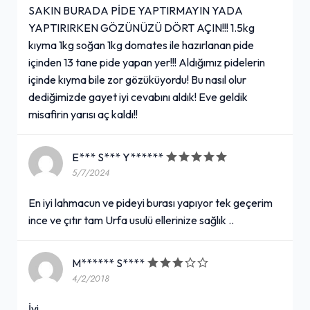
SAKIN BURADA PİDE YAPTIRMAYIN YADA
YAPTIRIRKEN GÖZÜNÜZÜ DÖRT AÇIN!!! 1.5kg
kıyma 1kg soğan 1kg domates ile hazırlanan pide
içinden 13 tane pide yapan yer!!! Aldığımız pidelerin
içinde kıyma bile zor gözüküyordu! Bu nasıl olur
dediğimizde gayet iyi cevabını aldık! Eve geldik
misafirin yarısı aç kaldı!!
E*** S*** Y******
5/7/2024
En iyi lahmacun ve pideyi burası yapıyor tek geçerim
ince ve çıtır tam Urfa usulü ellerinize sağlık ..
M****** S****
4/2/2018
İyi