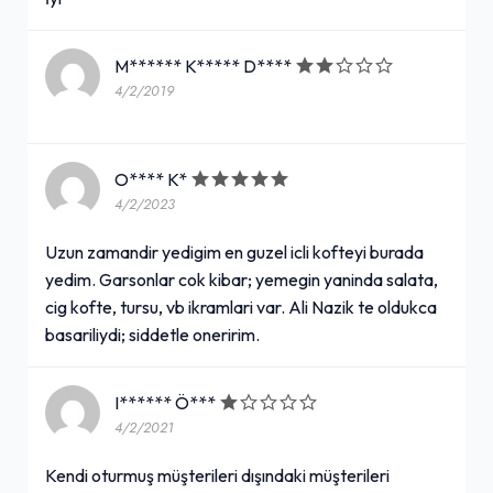
M****** K***** D****
4/2/2019
O**** K*
4/2/2023
Uzun zamandir yedigim en guzel icli kofteyi burada
yedim. Garsonlar cok kibar; yemegin yaninda salata,
cig kofte, tursu, vb ikramlari var. Ali Nazik te oldukca
basariliydi; siddetle oneririm.
I****** Ö***
4/2/2021
Kendi oturmuş müşterileri dışındaki müşterileri