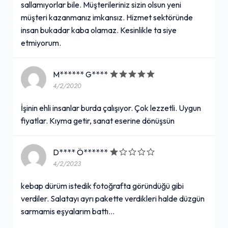
sallamıyorlar bile. Müşterileriniz sizin olsun yeni
müşteri kazanmanız imkansız. Hizmet sektöründe
insan bukadar kaba olamaz. Kesinlikle ta siye
etmiyorum.
M****** G****
4/2/2020
İşinin ehli insanlar burda çalışıyor. Çok lezzetli. Uygun
fiyatlar. Kıyma getir, sanat eserine dönüşsün
D**** Ö******
4/2/2023
kebap dürüm istedik fotoğrafta göründüğü gibi
verdiler. Salatayı ayrı pakette verdikleri halde düzgün
sarmamis eşyalarım battı...