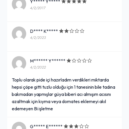
Y***** Y*****
4/2/2017
D**** K*****
4/2/2023
M****** Y******
4/2/2022
Toplu olarak pide içi hazırladım verdikleri miktarda
hepsi çöpe gitti tuzlu olduğu için 1 tanesinin bile tadına
bakmadan yapmışlar güya biberi acı almışım acısını
azaltmak için kıyma veya domates eklemeyi akıl
edemeyen Bi işletme
G***** E******