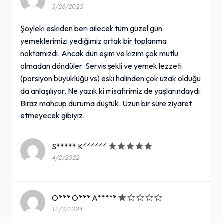
3/26/2025
Şöyleki eskiden beri ailecek tüm güzel gün
yemeklerimizi yediğimiz ortak bir toplanma
noktamızdı. Ancak dün eşim ve kızım çok mutlu
olmadan döndüler. Servis şekli ve yemek lezzeti
(porsiyon büyüklüğü vs) eski halinden çok uzak olduğu
da anlaşılıyor. Ne yazık ki misafirimiz de yaşlarındaydı.
Biraz mahcup duruma düştük. Uzun bir süre ziyaret
etmeyecek gibiyiz.
S***** K******
4/2/2022
Ö*** Ö*** A*****
12/3/2024