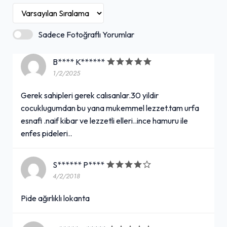
Sadece Fotoğraflı Yorumlar
B**** K******
1/2/2025
Gerek sahipleri gerek calısanlar.30 yildir
cocuklugumdan bu yana mukemmel lezzet.tam urfa
esnafi .naif kibar ve lezzetli elleri..ince hamuru ile
enfes pideleri..
S****** P****
4/2/2018
Pide ağırlıklı lokanta