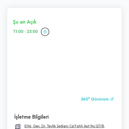
Şu an Açık
11:00 - 23:00
360° Görünüm
İşletme Bilgileri
Etlik, Gen. Dr. Tevfik Sağlam Cd Fatih Apt No:127/B,