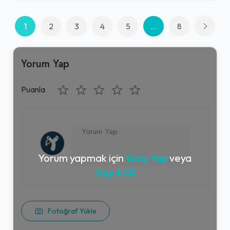
1
2
3
4
5
...
8
Yorum Yap
Puanla
Yorum yapmak için
Giriş Yap
veya
Kayıt Ol
Fotoğraf Yükle