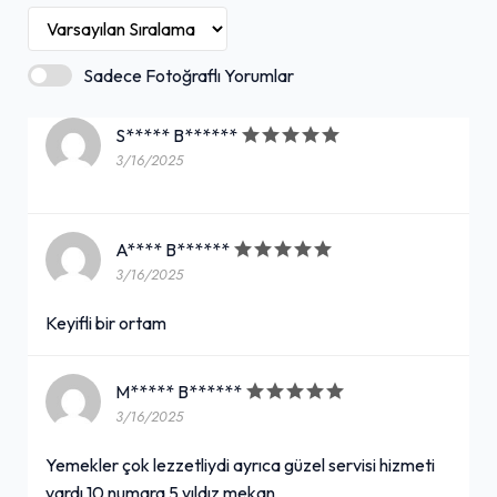
Sadece Fotoğraflı Yorumlar
S***** B******
3/16/2025
A**** B******
3/16/2025
Keyifli bir ortam
M***** B******
3/16/2025
Yemekler çok lezzetliydi ayrıca güzel servisi hizmeti
vardı 10 numara 5 yıldız mekan