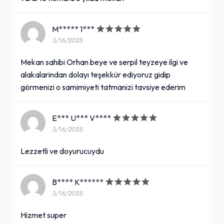
M***** 1***
3/16/2025
Mekan sahibi Orhan beye ve serpil teyzeye ilgi ve
alakalarindan dolayı teşekkür ediyoruz gidip
görmenizi o samimiyeti tatmanizi tavsiye ederim
E*** U*** V****
3/16/2025
Lezzetli ve doyurucuydu
B**** K******
3/16/2025
Hizmet super