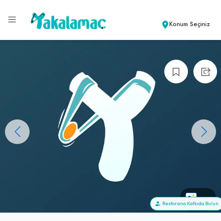
Konum Seçiniz
+0
Restorana Katkıda Bulun