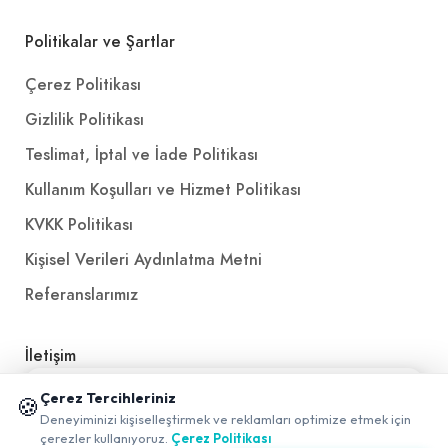
Politikalar ve Şartlar
Çerez Politikası
Gizlilik Politikası
Teslimat, İptal ve İade Politikası
Kullanım Koşulları ve Hizmet Politikası
KVKK Politikası
Kişisel Verileri Aydınlatma Metni
Referanslarımız
İletişim
📱 Mobil uygulamamızı keşfedin!
E-Posta
iletisim@yakalamac.com.tr
Çerez Tercihleriniz
🍪
✖
Deneyiminizi kişiselleştirmek ve reklamları optimize etmek için
0
Dokuz Eylül Üniversitesi Teknoparkı Adatepe Mah.
çerezler kullanıyoruz.
Çerez Politikası