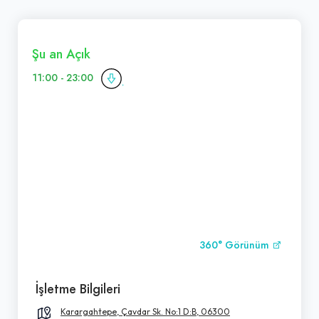
Şu an Açık
11:00 - 23:00
360° Görünüm
İşletme Bilgileri
Karargahtepe, Çavdar Sk. No:1 D:B, 06300