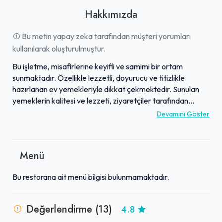
Hakkımızda
Bu metin yapay zeka tarafından müşteri yorumları
kullanılarak oluşturulmuştur.
Bu işletme, misafirlerine keyifli ve samimi bir ortam
sunmaktadır. Özellikle lezzetli, doyurucu ve titizlikle
hazırlanan ev yemekleriyle dikkat çekmektedir. Sunulan
yemeklerin kalitesi ve lezzeti, ziyaretçiler tarafından
sıklıkla övgüyle bahsedilen özellikler arasındadır.
Devamını Göster
Yemeklerin yanı sıra, işletmenin güler yüzlü ve ilgili servis
hizmeti de takdir edilmektedir. Mekan sahipleri Orhan Bey
ve Serpil Teyze'nin kişisel ilgisi, genel atmosferi sıcak ve
Menü
davetkar kılmaktadır. Bu özellikleriyle işletme, konuklarına
yüksek memnuniyet sağlayan, tavsiye edilen bir mekan
Bu restorana ait menü bilgisi bulunmamaktadır.
olarak öne çıkmaktadır.
Değerlendirme (13)
4.8