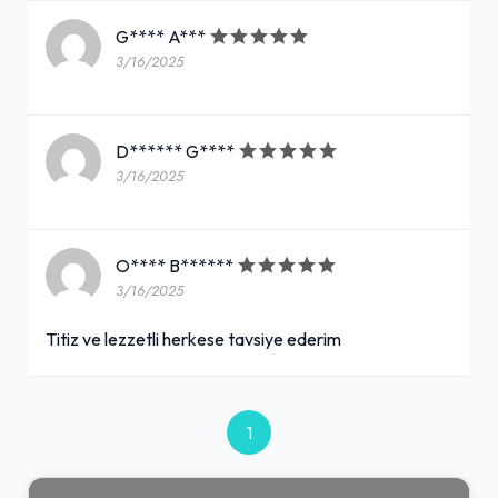
G**** A***
3/16/2025
D****** G****
3/16/2025
O**** B******
3/16/2025
Titiz ve lezzetli herkese tavsiye ederim
1