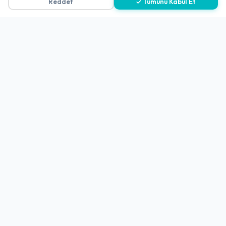
Reddet
✓ Tümünü Kabul Et
KVKK Politikası
Kişisel Verileri Aydınlatma Metni
Referanslarımız
İletişim
E-Posta
iletisim@yakalamac.com.tr
Dokuz Eylül Üniversitesi Teknoparkı Adatepe Mah.
Doğuş Cad. No:207 Z İç Kapı No:1 Buca/İzmir