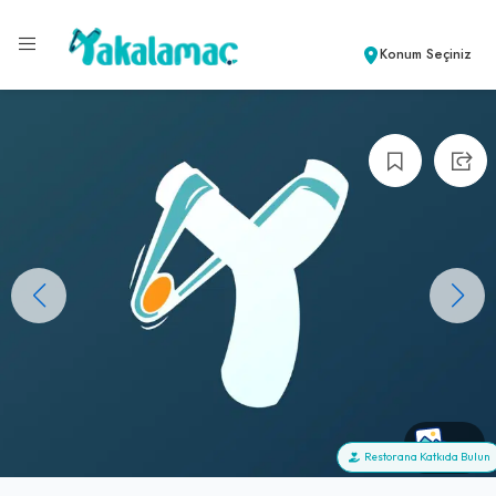
Konum Seçiniz
+0
Restorana Katkıda Bulun