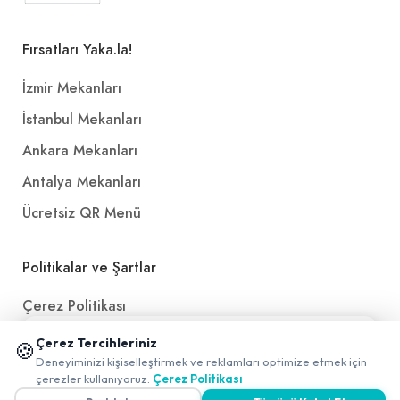
Fırsatları Yaka.la!
İzmir Mekanları
İstanbul Mekanları
Ankara Mekanları
Antalya Mekanları
Ücretsiz QR Menü
Politikalar ve Şartlar
Çerez Politikası
Gizlilik Politikası
📱 Mobil uygulamamızı keşfedin!
Çerez Tercihleriniz
🍪
✖
Deneyiminizi kişiselleştirmek ve reklamları optimize etmek için
Teslimat, İptal ve İade Politikası
0
çerezler kullanıyoruz.
Çerez Politikası
Kullanım Koşulları ve Hizmet Politikası