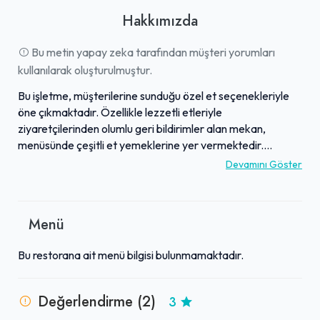
Hakkımızda
Bu metin yapay zeka tarafından müşteri yorumları
kullanılarak oluşturulmuştur.
Bu işletme, müşterilerine sunduğu özel et seçenekleriyle
öne çıkmaktadır. Özellikle lezzetli etleriyle
ziyaretçilerinden olumlu geri bildirimler alan mekan,
menüsünde çeşitli et yemeklerine yer vermektedir.
Geleneksel tatları modern dokunuşlarla birleştirmeye
Devamını Göster
çalışan işletme, kaliteli et ürünlerini özenle hazırlamaktadır.
Misafirler, genel olarak lezzet odaklı bir mutfak anlayışıyla
karşılaşır ve etlerin tadına odaklanan bir deneyim yaşarlar.
Menü
İşletme, menüsündeki etlerin kalitesi ve sunumuyla
adından söz ettirmeyi hedeflemektedir.
Bu restorana ait menü bilgisi bulunmamaktadır.
Değerlendirme (2)
3