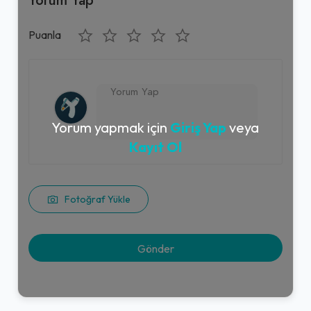
Puanla
Yorum yapmak için
Giriş Yap
veya
Kayıt Ol
Fotoğraf Yükle