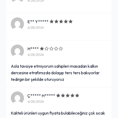
4/28/2026
E** Y*****
4/28/2026
H****
4/28/2026
Asla tavsiye etmiyorum sahipleri masadan kalkın
dercesine etrafımızda dolaşıp ters ters bakıyorlar
tedirgin bir şekilde oturuyoruz
Ç***** H*****
4/28/2026
Kaliteli ürünleri uygun fiyata bulabileceğiniz çok sıcak