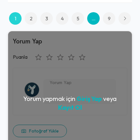
1
2
3
4
5
...
9
Yorum Yap
Puanla
Yorum yapmak için
Giriş Yap
veya
Kayıt Ol
Fotoğraf Yükle