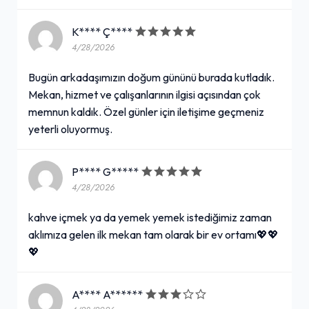
K**** Ç****
4/28/2026
Bugün arkadaşımızın doğum gününü burada kutladık.
Mekan, hizmet ve çalışanlarının ilgisi açısından çok
memnun kaldık. Özel günler için iletişime geçmeniz
yeterli oluyormuş.
P**** G*****
4/28/2026
kahve içmek ya da yemek yemek istediğimiz zaman
aklımıza gelen ilk mekan tam olarak bir ev ortamı💖💖
💖
A**** A******