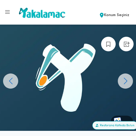
Konum Seçiniz
+0
Restorana Katkıda Bulun