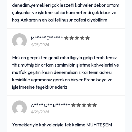
denedim.yemekleri çok lezzetli kahveler dekor ortam
çalışanlar ve işletme sahibi hanımefendi çok kibar ve
hoş.Ankaranin en kaliteli huzur cafesi diyebilirim
M***** İ******
4/28/2026
Mekan gerçekten gönül rahatlıgıyla gelip ferah temiz
titiz müthiş bir ortam samimi bir işletme kahvelerini ve
mutfak çeşitini kesin denemelisiniz kalitenin adresi
kesinlikle ugramanız gereken biryer Ercan beye ve
işletmesine teşekkür ederiz
A**** C** B******
4/28/2026
Yemekleriyle kahveleriyle tek kelime MUHTEŞEM