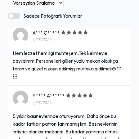
Sadece Fotoğraflı Yorumlar
A*** Ç*****
4/28/2026
Hem lezzet hem ilgi muhteşem.Tek kelimeyle
bayıldımm.Personelleri güler yüzlü mekan oldukça
ferah ve güzel dizayn edilmişş mutlaka gidilmeli🌸🫶
🏻
Y**** A******
4/28/2026
5 yıldır basınevlerinde oturuyorum. Daha önce bu
kadar tatlı bir patron tanımamıştım. Basınevlerinin
ihtiyacı olan bir mekandı. Bu kadar yatırımın olması