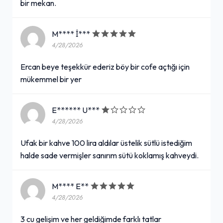
bir mekan.
M**** İ***
4/28/2026
Ercan beye teşekkür ederiz böy bir cofe açtığı için
mükemmel bir yer
E****** U***
4/28/2026
Ufak bir kahve 100 lira aldılar üstelik sütlü istediğim
halde sade vermişler sanırım sütü koklamış kahveydi.
M**** E**
4/28/2026
3 cu gelişim ve her geldiğimde farklı tatlar