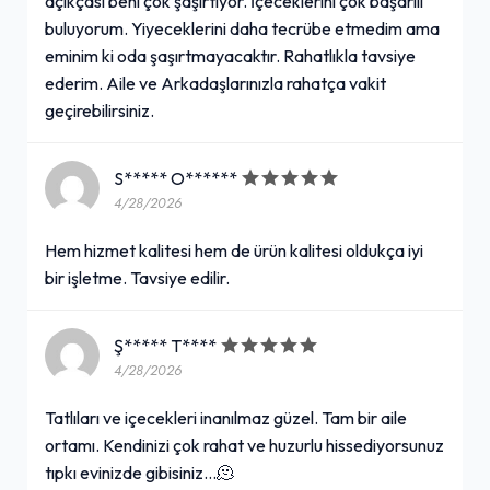
açıkçası beni çok şaşırtıyor. İçeceklerini çok başarılı
buluyorum. Yiyeceklerini daha tecrübe etmedim ama
eminim ki oda şaşırtmayacaktır. Rahatlıkla tavsiye
ederim. Aile ve Arkadaşlarınızla rahatça vakit
geçirebilirsiniz.
S***** O******
4/28/2026
Hem hizmet kalitesi hem de ürün kalitesi oldukça iyi
bir işletme. Tavsiye edilir.
Ş***** T****
4/28/2026
Tatlıları ve içecekleri inanılmaz güzel. Tam bir aile
ortamı. Kendinizi çok rahat ve huzurlu hissediyorsunuz
tıpkı evinizde gibisiniz…🫠