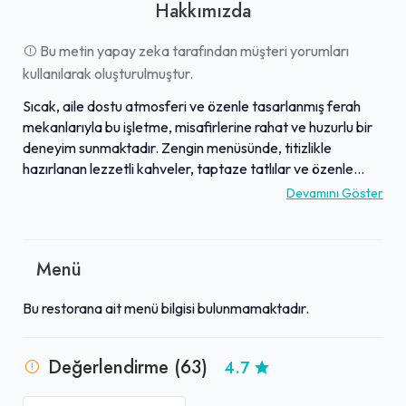
Hakkımızda
Bu metin yapay zeka tarafından müşteri yorumları
kullanılarak oluşturulmuştur.
Sıcak, aile dostu atmosferi ve özenle tasarlanmış ferah
mekanlarıyla bu işletme, misafirlerine rahat ve huzurlu bir
deneyim sunmaktadır. Zengin menüsünde, titizlikle
hazırlanan lezzetli kahveler, taptaze tatlılar ve özenle
seçilmiş yiyecek seçenekleri büyük beğeni toplamaktadır.
Devamını Göster
Güler yüzlü, ilgili ve samimi çalışan kadrosuyla müşteri
memnuniyetini her zaman ön planda tutan bir hizmet
anlayışı benimsenmiştir. Özellikle öğrencilere hitap eden
Menü
uygun fiyatlı ve kaliteli seçenekleriyle, hem sosyal
buluşmalar hem de bireysel zaman geçirmek isteyenler
Bu restorana ait menü bilgisi bulunmamaktadır.
için ideal bir ortam sağlar. Üniversiteye yakın stratejik
konumuyla da dikkat çeken işletme, bulunduğu bölgenin
sevilen ve müdavimlerini ağırlayan önemli duraklarından
Değerlendirme (63)
4.7
biri olarak kabul görmektedir.