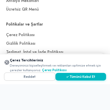
Antalya Mekanları
Ücretsiz QR Menü
Politikalar ve Şartlar
Çerez Politikası
Gizlilik Politikası
Teslimat, İptal ve İade Politikası
📱 Mobil uygulamamızı keşfedin!
Kullanım Koşulları ve Hizmet Politikası
Çerez Tercihleriniz
🍪
✖
Deneyiminizi kişiselleştirmek ve reklamları optimize etmek için
0
KVKK Politikası
çerezler kullanıyoruz.
Çerez Politikası
Reddet
✓ Tümünü Kabul Et
Kişisel Verileri Aydınlatma Metni
Referanslarımız
İletişim