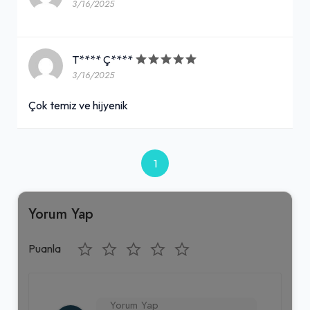
3/16/2025
T**** Ç****
3/16/2025
Çok temiz ve hijyenik
1
Yorum Yap
Puanla