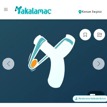
Konum Seçiniz
+0
Restorana Katkıda Bulun