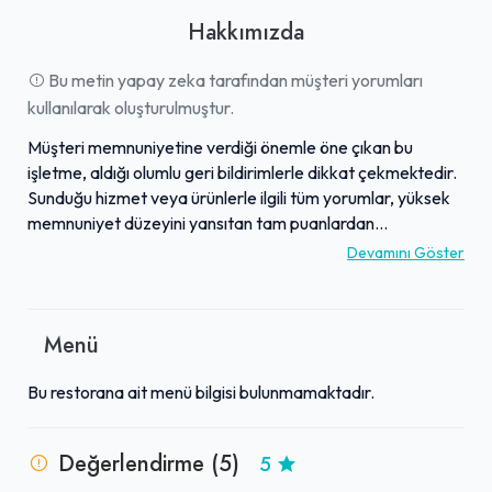
Hakkımızda
Bu metin yapay zeka tarafından müşteri yorumları
kullanılarak oluşturulmuştur.
Müşteri memnuniyetine verdiği önemle öne çıkan bu
işletme, aldığı olumlu geri bildirimlerle dikkat çekmektedir.
Sunduğu hizmet veya ürünlerle ilgili tüm yorumlar, yüksek
memnuniyet düzeyini yansıtan tam puanlardan
oluşmaktadır. Özellikle temizlik ve hijyen konularına
Devamını Göster
gösterilen özen, müşteriler tarafından sıkça
vurgulanmaktadır. İşletme, misafirlerine güvenli ve
konforlu bir ortam sunma taahhüdünü başarıyla yerine
Menü
getirmektedir. Genel olarak, yüksek standartlarda hizmet
sunan ve müşteri beklentilerini karşılamayı başaran bir
Bu restorana ait menü bilgisi bulunmamaktadır.
mekan olarak tanınmaktadır. Gelen olumlu geri bildirimler,
işletmenin kalitesini ve güvenilirliğini pekiştirmektedir.
Değerlendirme (5)
5