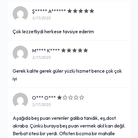
Ş***** A******
3/17/2025
Çok lezzetliydi herkese tavsiye ederim
M**** K****
3/17/2025
Gerek kalite gerek güler yüzlü hizmet bence çok çok
iyi
O*** O***
3/17/2025
Aşağıda beş puan verenler galiba tanıdık, eş,dost
akraba. Çünkü buraya beş puan vermek akıl karı değil.
Berbat ötesi bir yerdi. Ofisten bozma bir mahalle