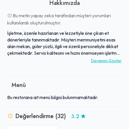
Hakkımızda
Bu metin yapay zeka tarafından müşteri yorumları
kullanılarak oluşturulmuştur.
İşletme, özenle hazırlanan ve lezzetiyle öne çıkan et
dönerleriyle tanınmaktadır. Müşteri memnuniyetini esas
alan mekan, güler yüzlü, ilgili ve özenli personeliyle dikkat
çekmektedir. Servis kalitesini ve hızını önemseyen işletme,
misafirlerine genel olarak hızlı ve keyifli bir deneyim
Devamını Göster
sunmayı hedeflemektedir. Sunulan yemekler genel olarak
lezzetli bulunmakta ve kalitesiyle olumlu geri dönüşler
almaktadır. Hem yerel halkın hem de yol üzeri duraklamak
Menü
isteyenlerin tercihi olan bu mekan, lezzeti ve hizmetiyle
tavsiye edilmektedir.
Bu restorana ait menü bilgisi bulunmamaktadır.
Değerlendirme (32)
3.2