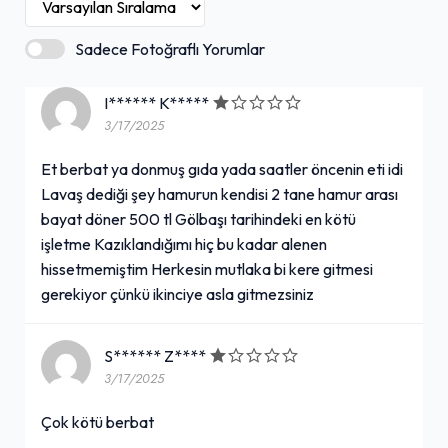
Sadece Fotoğraflı Yorumlar
I****** K*****
3/17/2025
Et berbat ya donmuş gıda yada saatler öncenin eti idi
Lavaş dediği şey hamurun kendisi 2 tane hamur arası
bayat döner 500 tl Gölbaşı tarihindeki en kötü
işletme Kazıklandığımı hiç bu kadar alenen
hissetmemiştim Herkesin mutlaka bi kere gitmesi
gerekiyor çünkü ikinciye asla gitmezsiniz
S****** Z****
3/17/2025
Çok kötü berbat