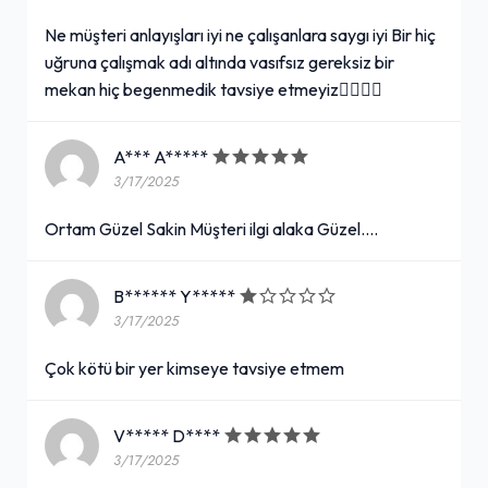
Ne müşteri anlayışları iyi ne çalışanlara saygı iyi Bir hiç
uğruna çalışmak adı altında vasıfsız gereksiz bir
mekan hiç begenmedik tavsiye etmeyiz👎🏻👎🏻
A*** A*****
3/17/2025
Ortam Güzel Sakin Müşteri ilgi alaka Güzel....
B****** Y*****
3/17/2025
Çok kötü bir yer kimseye tavsiye etmem
V***** D****
3/17/2025