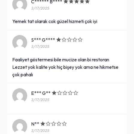
C****** B****
3/17/2025
Yemek tat olarak cok güzel hizmeti çok iyi
S*** G****
3/17/2025
Faaliyet göstermesi bile mucize olan bi restoran
Lezzet yok kalite yok hiç bişey yok ama ne hikmetse
çok pahalı
E*** G**
3/17/2025
N**
3/17/2025