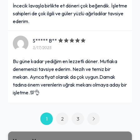
İncecik lavaşla birlikte et döneri çok beğendik. İşletme
sahipleri de çok ilgili ve güler yüzlü ağırladılar tavsiye
ederim.
S***** B**
3/17/2025
Bu güne kadar yediğim en lezzetli döner. Mutlaka
denemenizi tavsiye ederim. Nezih ve temiz bir
mekan. Ayrıca fiyat olarak da çok uygun.Damak
tadına önem verenlerin uğrak mekanı olmaya aday bir
işletme.💯👌
1
2
3