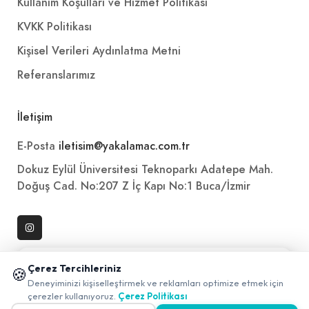
Kullanım Koşulları ve Hizmet Politikası
KVKK Politikası
Kişisel Verileri Aydınlatma Metni
Referanslarımız
İletişim
E-Posta
iletisim@yakalamac.com.tr
Dokuz Eylül Üniversitesi Teknoparkı Adatepe Mah.
Doğuş Cad. No:207 Z İç Kapı No:1 Buca/İzmir
📱 Mobil uygulamamızı keşfedin!
Çerez Tercihleriniz
🍪
✖
Deneyiminizi kişiselleştirmek ve reklamları optimize etmek için
0
çerezler kullanıyoruz.
Çerez Politikası