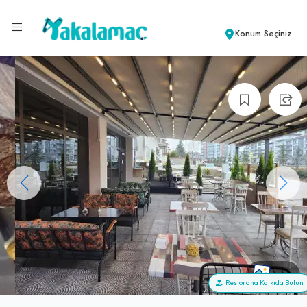
Konum Seçiniz
+12
Restorana Katkıda Bulun