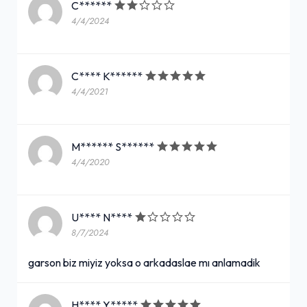
C******
4/4/2024
C**** K******
4/4/2021
M****** S******
4/4/2020
U**** N****
8/7/2024
garson biz miyiz yoksa o arkadaslae mı anlamadik
H**** Y*****