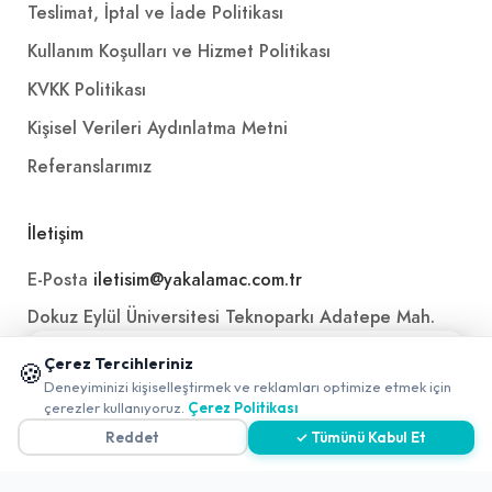
Teslimat, İptal ve İade Politikası
Kullanım Koşulları ve Hizmet Politikası
KVKK Politikası
Kişisel Verileri Aydınlatma Metni
Referanslarımız
İletişim
E-Posta
iletisim@yakalamac.com.tr
Dokuz Eylül Üniversitesi Teknoparkı Adatepe Mah.
Doğuş Cad. No:207 Z İç Kapı No:1 Buca/İzmir
📱 Mobil uygulamamızı keşfedin!
Çerez Tercihleriniz
🍪
✖
Deneyiminizi kişiselleştirmek ve reklamları optimize etmek için
0
çerezler kullanıyoruz.
Çerez Politikası
Reddet
✓ Tümünü Kabul Et