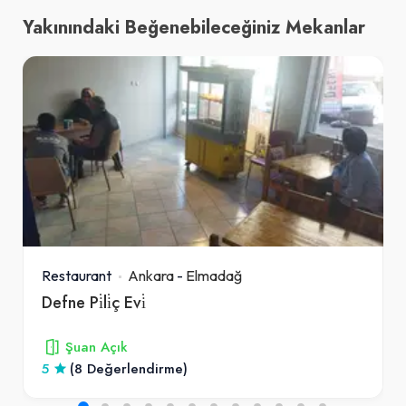
Yakınındaki Beğenebileceğiniz Mekanlar
Restaurant
Ankara
-
Elmadağ
Defne Pi̇li̇ç Evi̇
Şuan Açık
5
(8 Değerlendirme)