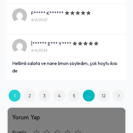
F***** K******
4/4/2022
İ****** E*** Y****
4/4/2024
Hellimli salata ve nane limon söyledim, çok hoştu ikisi
de
1
2
3
4
5
...
12
Yorum Yap
Puanla