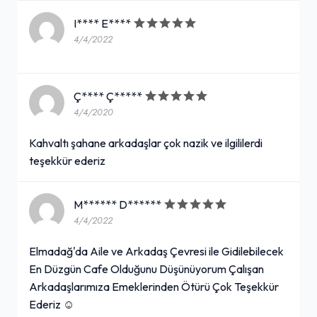
I**** E****
4/4/2022
Ç**** Ç*****
4/4/2020
Kahvaltı şahane arkadaşlar çok nazik ve ilgililerdi
teşekkür ederiz
M****** D******
4/4/2022
Elmadağ'da Aile ve Arkadaş Çevresi ile Gidilebilecek
En Düzgün Cafe Olduğunu Düşünüyorum Çalışan
Arkadaşlarımıza Emeklerinden Ötürü Çok Teşekkür
Ederiz ☺️