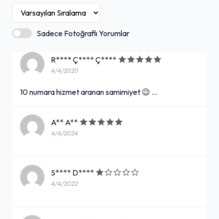
Sadece Fotoğraflı Yorumlar
R**** Ç**** Ç****
4/4/2020
10 numara hizmet aranan samimiyet 😉 …
A** A**
4/4/2024
S**** D****
4/4/2022