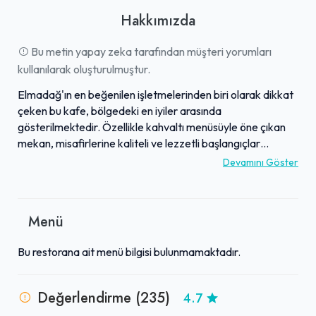
Hakkımızda
Bu metin yapay zeka tarafından müşteri yorumları
kullanılarak oluşturulmuştur.
Elmadağ'ın en beğenilen işletmelerinden biri olarak dikkat
çeken bu kafe, bölgedeki en iyiler arasında
gösterilmektedir. Özellikle kahvaltı menüsüyle öne çıkan
mekan, misafirlerine kaliteli ve lezzetli başlangıçlar
sunmaktadır. Güler yüzlü, ilgili ve özenli çalışanlarıyla takdir
Devamını Göster
toplayan işletme, hizmet kalitesine büyük önem
vermektedir. Menüsündeki lezzetli yemekler, uygun fiyat
politikası ve başarılı fiyat-performans dengesiyle
Menü
ziyaretçiler tarafından sıkça tavsiye edilmektedir. Hijyen
standartlarına verdiği önemle de öne çıkan bu mekan,
Bu restorana ait menü bilgisi bulunmamaktadır.
temiz ve rahat bir ortamda keyifli bir deneyim vaat eder.
Değerlendirme (235)
4.7