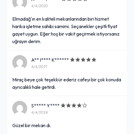
4/4/2020
Elmadağ'ın en kaliteli mekanlarından biri hizmet
harika işletme sahibi samimi. Seçanekler çeşitli fiyat
gayet uygun. Eğer hoş bir vakit geçirmek istiyorsanız
uğrayın derim.
A** I**** K******
4/4/2021
Miraç beye çok teşekkür ederiz cafeyi bir çok konuda
ayrıcalıklı hale getirdi.
S***** Y****
4/4/2024
Güzel bir mekan dı.