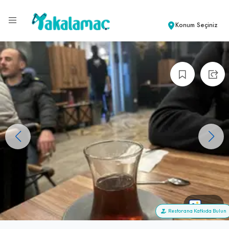
Konum Seçiniz
+14
Restorana Katkıda Bulun