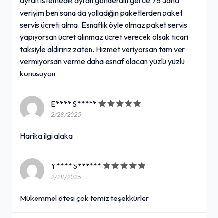
ayran istemedik ayran gönderdin gel de 75 daha
50,00₺
veriyim ben sana da yolladığın paketlerden paket
(33 cl.)
+
servis ücreti alma. Esnaflık öyle olmaz paket servis
yapıyorsan ücret alınmaz ücret verecek olsak ticari
taksiyle aldırıriz zaten. Hizmet veriyorsan tam ver
Kazandibi
vermiyorsan verme daha esnaf olacan yüzlü yüzlü
konusuyon
80,00₺
(1 kişilik)
+
E**** S*****
2/28/2025
Fındıklı Eti Hoşbeş (40 gr.)
Harika ilgi alaka
25,00₺
(40 gr.)
Y**** S******
+
2/28/2025
Mükemmel ötesi çok temiz teşekkürler
Kızılay Sade Soda (20 cl.)