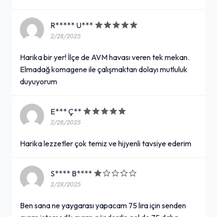
+
(110 ml.)
R***** U***
2/28/2025
Çiğ Köfte Dürüm
Harika bir yer! İlçe de AVM havası veren tek mekan.
Elmadağ komagene ile çalışmaktan dolayı mutluluk
105,00₺
duyuyorum
1 Adet Çiğ Köfte Dürüm
+
E*** Ç**
2/28/2025
Ballı Hardallı Eti Gong (34 gr.)
Harika lezzetler çok temiz ve hijyenli tavsiye ederim
25,00₺
(34 gr.)
+
S**** B****
2/28/2025
Lipton Ice Tea Limon (33 cl.)
Ben sana ne yaygarası yapacam 75 lira için senden