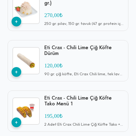
gr.)
270,00₺
+
250 gr. pilav, 150 gr. tavuk (47 gr. protein içerir.)
Eti Crax - Chili Lime Çiğ Köfte
Dürüm
120,00₺
+
90 gr. çiğ köfte, Eti Crax Chili lime, tek lavaş, seçeceğiniz 5 çeşit garnitür, seçeceğiniz 2 çeşit sos
Eti Crax - Chili Lime Çiğ Köfte
Tako Menü 1
195,00₺
+
2 Adet Eti Crax Chili Lime Çiğ Köfte Tako + Komagene Ayran (17 cl.)