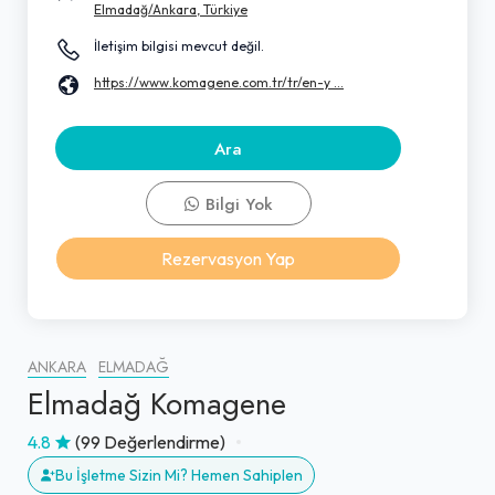
Elmadağ/Ankara, Türkiye
İletişim bilgisi mevcut değil.
https://www.komagene.com.tr/tr/en-y ...
Ara
Bilgi Yok
Rezervasyon Yap
ANKARA
ELMADAĞ
Elmadağ Komagene
4.8
(99 Değerlendirme)
Bu İşletme Sizin Mi? Hemen Sahiplen