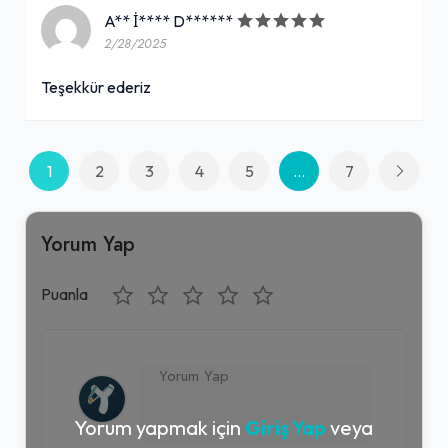
25,00₺
A** İ**** D******
(20 cl.)
2/28/2025
+
Teşekkür ederiz
Hello Cookie – Limonlu &
Beyaz Çikolatalı (40 gr.)
1
2
3
4
5
...
7
30,00₺
+
(40 gr.)
Yorum Yap
Etli Kızartma İçli Köfte (Büyük) (2''li
Puanla
Paket)
145,00₺
+
Dana eti, soğan, irmik, buğday unu, ceviz, bulgur, baharat
Yorum yapmak için
Giriş Yap
veya