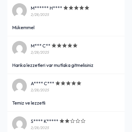
M****** H****
2/28/2025
Ambalajında Çiğ Köfte (600 gr.)
Mükemmel
395,00₺
3 çeyrek göbek marul, limon, 6 adet lavaş, 3 adet çiğ köfte sosu ile
+
M*** C**
2/28/2025
Eti Puf Kakaolu (18 gr.)
Harika lezzetleri var mutlaka gitmelisiniz
13,00₺
A**** C***
(18 gr.)
+
2/28/2025
Temiz ve lezzetli
Favori Ultra Mega Dürüm Menü
150,00₺
S**** K*****
2/28/2025
Favori Ultra Mega Dürüm (150 gr. çiğ köfte, çift lavaş, göbek marul, mısır, maydanoz, nane, salatalık turşusu, közlenmiş biber, mor lahana, ekşi çiğ köfte sosu, limon ve çiğ köfte sosu) + Komagene Ayran (17 cl.)
+