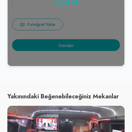
Kayıt Ol
Jacobs 2’si 1 Arada Mix (10,5
gr.)
18,00₺
Fotoğraf Yükle
+
2''si 1 arada (10.5 gr.)
Dürüm Menü
130,00₺
Çiğ Köfte Dürüm (90 gr. çiğ köfte, tek lavaş, seçeceğiniz 5 çeşit garnitür, seçeceğiniz 2 çeşit sos) + Komagene Ayran (17 cl.)
+
Yakınındaki Beğenebileceğiniz Mekanlar
Kakaolu Eti Hoşbeş (40 gr.)
25,00₺
(40 gr.)
+