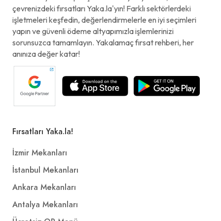
çevrenizdeki fırsatları Yaka.la'yın! Farklı sektörlerdeki
Komagene Şuşi (Fındıklı)
işletmeleri keşfedin, değerlendirmelerle en iyi seçimleri
yapın ve güvenli ödeme altyapımızla işlemlerinizi
160,00₺
sorunsuzca tamamlayın. Yakalamaç fırsat rehberi, her
Dolgun lavaş, 100 gr. çiğ köfte, roka, maydanoz, nane, salatalık turşusu, salatalık, havuç, mor soğan, tako peyniri, burger sos, fındık
anınıza değer katar!
+
Çiğ Köfte Sos (18 gr.)
10,00₺
Çiğ köfte sos
Fırsatları Yaka.la!
+
İzmir Mekanları
Kızılay Limonlu Soda (20 cl.)
İstanbul Mekanları
Ankara Mekanları
30,00₺
(20 cl.)
Antalya Mekanları
+