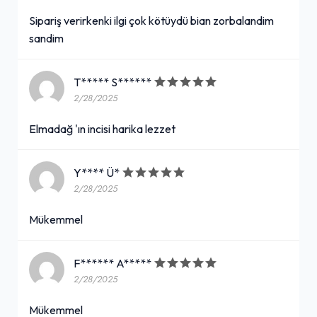
Sipariş verirkenki ilgi çok kötüydü bian zorbalandim
sandim
Komagene Acısız Şalgam Suyu
(30 cl.)
T***** S******
25,00₺
2/28/2025
+
Acısız
Elmadağ 'ın incisi harika lezzet
Eti Canga
Y**** Ü*
2/28/2025
35,00₺
(45 gr.)
Mükemmel
+
F****** A*****
Carte d''Or Mini Cup Meyve
2/28/2025
Rüyası (110 ml.)
Mükemmel
45,00₺