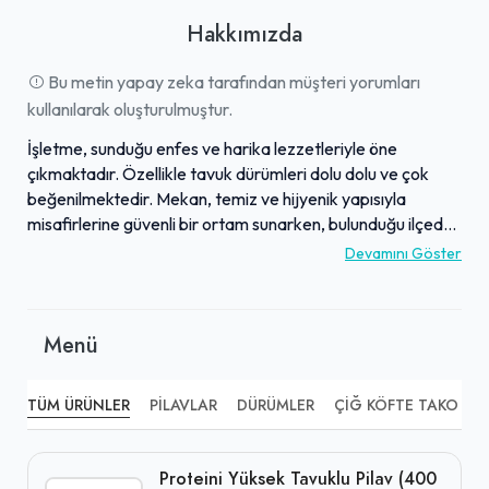
Hakkımızda
Bu metin yapay zeka tarafından müşteri yorumları
kullanılarak oluşturulmuştur.
İşletme, sunduğu enfes ve harika lezzetleriyle öne
çıkmaktadır. Özellikle tavuk dürümleri dolu dolu ve çok
beğenilmektedir. Mekan, temiz ve hijyenik yapısıyla
misafirlerine güvenli bir ortam sunarken, bulunduğu ilçede
modern ve ferah atmosferiyle dikkat çekmektedir.
Devamını Göster
Çalışanların güler yüzlü ve kibar hizmet anlayışı, müşteri
memnuniyetini artırmaktadır. Kaliteli hizmet anlayışıyla
kısa sürede bölgenin gözde mekanlarından biri haline
Menü
gelmiştir.
TÜM ÜRÜNLER
PILAVLAR
DÜRÜMLER
ÇIĞ KÖFTE TAKO
A
Proteini Yüksek Tavuklu Pilav (400