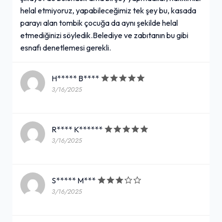
helal etmiyoruz, yapabileceğimiz tek şey bu, kasada
parayı alan tombik çocuğa da aynı şekilde helal
etmediğinizi söyledik.Belediye ve zabıtanın bu gibi
esnafı denetlemesi gerekli.
H***** B****
3/16/2025
R**** K******
3/16/2025
S***** M***
3/16/2025