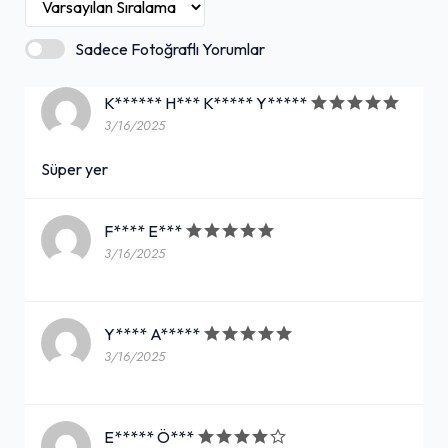
Sadece Fotoğraflı Yorumlar
K****** H*** K***** Y*****
3/16/2025
Süper yer
F**** E***
3/16/2025
Y**** A*****
3/16/2025
E***** Ö***