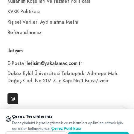
Kullanım Koşulları ve Hizmet Politikası
KVKK Politikası
Kişisel Verileri Aydınlatma Metni
Referanslarımız
İletişim
E-Posta
iletisim@yakalamac.com.tr
Dokuz Eylül Üniversitesi Teknoparkı Adatepe Mah.
Doğuş Cad. No:207 Z İç Kapı No:1 Buca/İzmir
📱 Mobil uygulamamızı keşfedin!
Çerez Tercihleriniz
🍪
✖
Deneyiminizi kişiselleştirmek ve reklamları optimize etmek için
0
çerezler kullanıyoruz.
Çerez Politikası