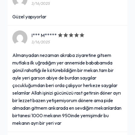
3/16/2025
Güzel yapıyorlar
I*** M*****
3/16/2025
Almanyadan nezaman akraba ziyaretine gitsem
mutlaka ilk uğradığım yer annemide bababamıda
gönül rahatlığı ile kötürebildiğim bir mekan.tam bir
ayle yeri garson abiye de burdan saygılar
çocukluğumdan beri orda çalışıyor herkeze saygılar
selamlar Allah işinizi gücünüzü rast getirsin döner ayrı
bir lezzet bazen yetişemiyorum dönere ama pide
almadan gitmem ankarada en sevdiğim mekanlardan
birtanesi 1000 mekanın 950inde yemişimdir bu
mekanın ayrı bir yeri var