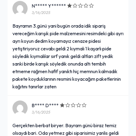
N***** Y******
3/16/2025
Bayramın 3.günü yani bugün orada idik sipariş
vereceğim karışık pide malzemesini resimdeki gibi ayrı
ayrı koyun dedim koyamayız cenaze pidesi
yetiştiriyoruz cevabı geldi 2 kıymalı 1 kaşarlı pide
söyledik kıymalılar sırf yanık geldi altları zift yedik
sanki birde karışık söyledik onunda altı tembih
etmeme rağmen hafif yanıktı hiç memnun kalmadık
pakete koyduklarının resmini koyacağım paketlerinin
kağıtını tanırlar zaten
B**** D****
3/16/2025
Gerçekten berbat biryer. Bayram günü biraz temiz
olsaydı bari. Oda yetmez gibi siparisimiz yanlis geldi