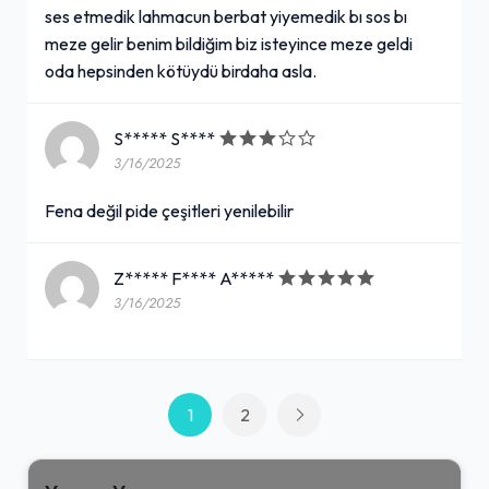
ses etmedik lahmacun berbat yiyemedik bı sos bı
meze gelir benim bildiğim biz isteyince meze geldi
oda hepsinden kötüydü birdaha asla.
S***** S****
3/16/2025
Fena değil pide çeşitleri yenilebilir
Z***** F**** A*****
3/16/2025
1
2