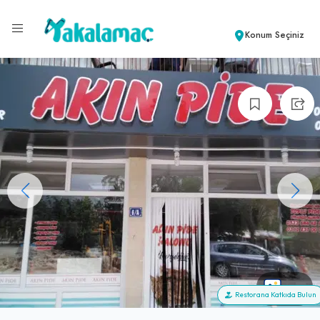
Konum Seçiniz
+17
Restorana Katkıda Bulun