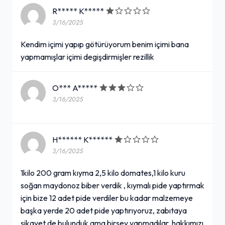
R***** K*****
3/16/2025
Kendim içimi yapıp götürüyorum benim içimi bana
yapmamışlar içimi degişdirmişler rezillik
O*** A*****
3/16/2025
H****** K******
3/16/2025
1kilo 200 gram kıyma 2,5 kilo domates,1 kilo kuru
soğan maydonoz biber verdik , kıymalı pide yaptırmak
için bize 12 adet pide verdiler bu kadar malzemeye
başka yerde 20 adet pide yaptırıyoruz, zabıtaya
şikayet de bulunduk ama birşey yapmadılar, hakkımızı