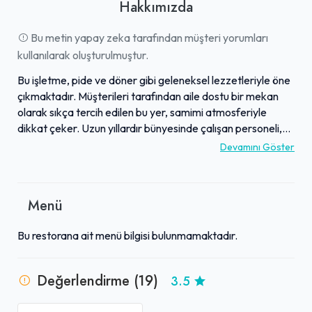
Hakkımızda
Bu metin yapay zeka tarafından müşteri yorumları
kullanılarak oluşturulmuştur.
Bu işletme, pide ve döner gibi geleneksel lezzetleriyle öne
çıkmaktadır. Müşterileri tarafından aile dostu bir mekan
olarak sıkça tercih edilen bu yer, samimi atmosferiyle
dikkat çeker. Uzun yıllardır bünyesinde çalışan personeli,
misafirlerine sıcak ve özenli bir hizmet sunmaktadır. Geniş
Devamını Göster
pide çeşitliliği sunan menüsü, özellikle döner ve pideleriyle
müdavimlerini ağırlamaktadır. Başkent Ankara'da birçok
kişi için favori mekanlardan biri olarak görülen işletme,
Menü
geleneksel tatlara düşkün misafirler için önemli bir duraktır.
Bu restorana ait menü bilgisi bulunmamaktadır.
Değerlendirme (19)
3.5