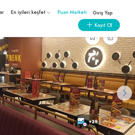
ar
En iyileri keşfet
Puan Marketi
Giriş Yap
Kayıt Ol
+29