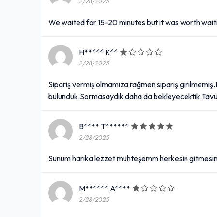
2/28/2025
We waited for 15-20 minutes but it was worth waiti
H***** K**
2/28/2025
Sipariş vermiş olmamıza rağmen sipariş girilmemiş
bulunduk.Sormasaydık daha da bekleyecektik.Tavuk 
B**** T******
2/28/2025
Sunum harika lezzet muhteşemm herkesin gitmesi
M****** A****
2/28/2025