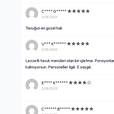
C**** G*****
2/28/2025
Tavuğun en güzel hali
U*** K******
2/28/2025
Lezzetli tavuk menüleri olan bir işletme. Porsiyonl
kalmıyorsun. Personeller ilgili. E saygılı.
E**** K******
2/28/2025
C****** B*****