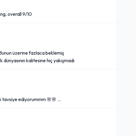
ng, overall 9/10
.Bunun üzerine fazlaca beklemiş
dünyasının kalitesine hiç yakışmadı
ni tavsiye ediyorummm 🌸🌸 …