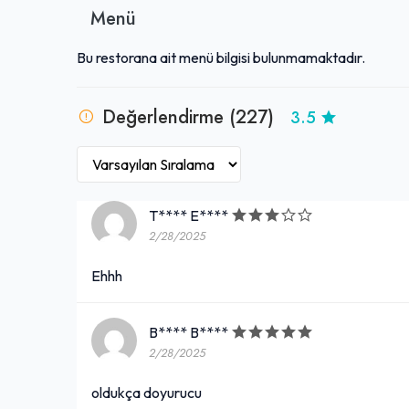
Menü
Bu restorana ait menü bilgisi bulunmamaktadır.
Değerlendirme (227)
3.5
T**** E****
2/28/2025
Ehhh
B**** B****
2/28/2025
oldukça doyurucu