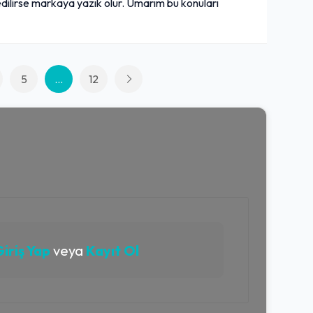
dilirse markaya yazık olur. Umarım bu konuları
5
...
12
iriş Yap
veya
Kayıt Ol