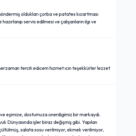
göndermiş oldukları çorba ve patates kızartması
 hazırlanıp servis edilmesi ve çalışanların ilgi ve
i herzaman tercıh edıcem hızmet ıcın teşekkürler lezzet
z ve eşimize, dostumuza onerdigimiz bir markaydı.
k Dünyasında işler biraz değişmiş gibi. Yapılan
çültülmüş, salata sosu verilmiyor, ekmek verilmiyor,