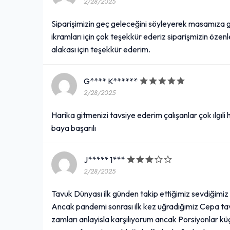
2/28/2025
Siparişimizin geç geleceğini söyleyerek masamıza 
ikramları için çok teşekkür ederiz siparişmizin özenle
alakası için teşekkür ederim.
G**** K******
2/28/2025
Harika gitmenizi tavsiye ederim çalışanlar çok ılgıl
baya başarılı
J***** 1***
2/28/2025
Tavuk Dünyası ilk günden takip ettiğimiz sevdiğimi
Ancak pandemi sonrası ilk kez uğradığımiz Cepa tavu
zamları anlayisla karşılıyorum ancak Porsiyonlar kü