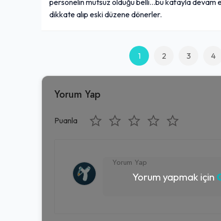
personelin mutsuz olduğu belli...bu kafayla devam e
dikkate alıp eski düzene dönerler.
1
2
3
4
Yorum Yap
Puanla
Yorum yapmak için
G