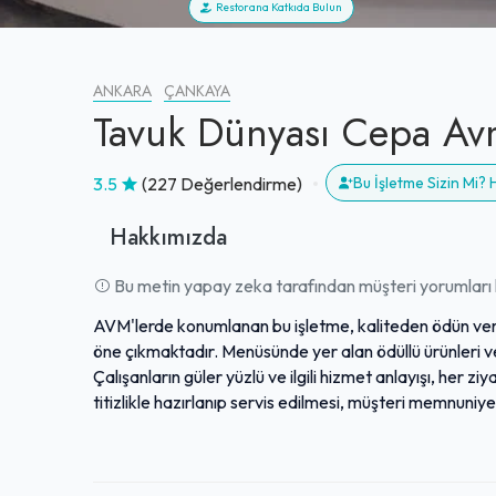
Restorana Katkıda Bulun
ANKARA
ÇANKAYA
Tavuk Dünyası Cepa Av
3.5
(227 Değerlendirme)
Bu İşletme Sizin Mi?
Hakkımızda
Bu metin yapay zeka tarafından müşteri yorumları k
AVM'lerde konumlanan bu işletme, kaliteden ödün verme
öne çıkmaktadır. Menüsünde yer alan ödüllü ürünleri ve le
Çalışanların güler yüzlü ve ilgili hizmet anlayışı, her z
titizlikle hazırlanıp servis edilmesi, müşteri memnuni
durumlarda dahi sunulan düşünceli ikramlar, işletmenin m
olarak başarılı lezzetleri ve ilgili personeliyle, misaf