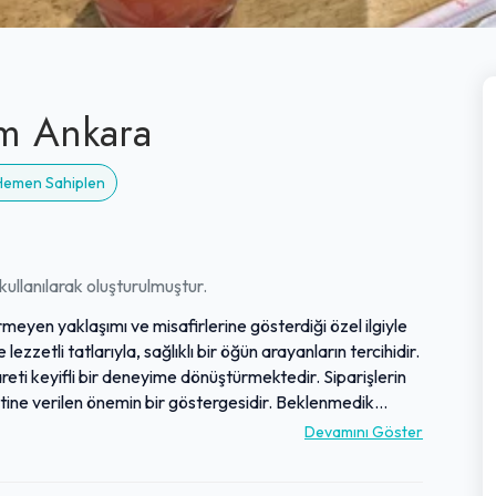
m Ankara
 Hemen Sahiplen
ullanılarak oluşturulmuştur.
yen yaklaşımı ve misafirlerine gösterdiği özel ilgiyle
zzetli tatlarıyla, sağlıklı bir öğün arayanların tercihidir.
iyareti keyifli bir deneyime dönüştürmektedir. Siparişlerin
yetine verilen önemin bir göstergesidir. Beklenmedik
isafirperverliğini ve hizmet kalitesini pekiştirir. Genel
Devamını Göster
irlerine unutulmaz bir yemek deneyimi sunmayı hedefler.