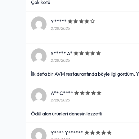
Çok kötü
Y*****
2/28/2025
S***** A*
2/28/2025
İlk defa bir AVM restaurantında böyle ilgi gördüm. 
A** C****
2/28/2025
Ödül alan ürünleri deneyin lezzetli
Y**** Y******