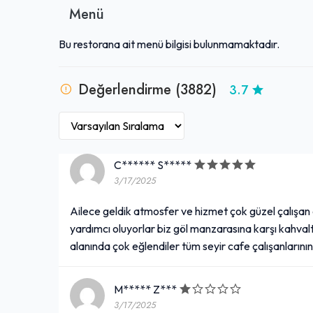
Menü
Bu restorana ait menü bilgisi bulunmamaktadır.
Değerlendirme (3882)
3.7
C****** S*****
3/17/2025
Ailece geldik atmosfer ve hizmet çok güzel çalışan 
yardımcı oluyorlar biz göl manzarasına karşı kahva
alanında çok eğlendiler tüm seyir cafe çalışanlarının
M***** Z***
3/17/2025