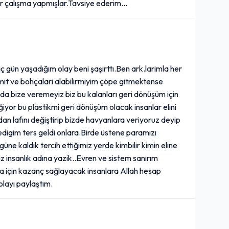
ir çalışma yapmışlar.Tavsiye ederim...
gün yaşadığım olay beni şaşırttı.Ben ark.larimla her
imit ve bohçalari alabilirmiyim çöpe gitmektense
da bize veremeyiz biz bu kalanları geri dönüşüm için
ğiyor bu plastikmi geri dönüşüm olacak insanlar elini
n lafını değiştirip bizde havyanlara veriyoruz deyip
digim ters geldi onlara.Birde üstene paramızı
ne kaldık tercih ettiğimiz yerde kimbilir kimin eline
z insanlık adına yazik..Evren ve sistem sanırım
 için kazanç sağlayacak insanlara Allah hesap
olayı paylaştım.