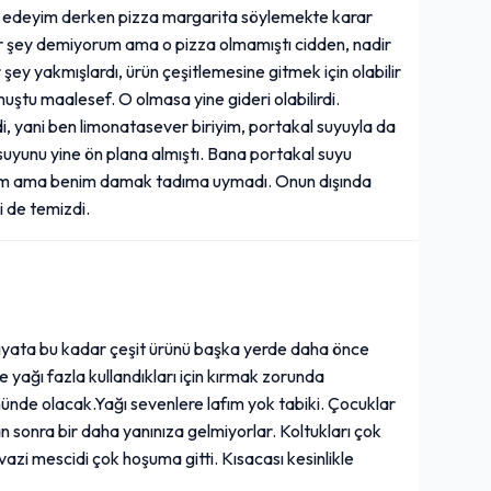
h edeyim derken pizza margarita söylemekte karar
ir şey demiyorum ama o pizza olmamıştı cidden, nadir
ey yakmışlardı, ürün çeşitlemesine gitmek için olabilir
uştu maalesef. O olmasa yine gideri olabilirdi.
, yani ben limonatasever biriyim, portakal suyuyla da
suyunu yine ön plana almıştı. Bana portakal suyu
iyorum ama benim damak tadıma uymadı. Onun dışında
i de temizdi.
 fiyata bu kadar çeşit ürünü başka yerde daha önce
 yağı fazla kullandıkları için kırmak zorunda
ünde olacak.Yağı sevenlere lafım yok tabiki. Çocuklar
an sonra bir daha yanınıza gelmiyorlar. Koltukları çok
azi mescidi çok hoşuma gitti. Kısacası kesinlikle