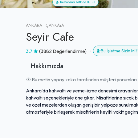
Restorana Katkıda Bulun
ANKARA
ÇANKAYA
Seyir Cafe
3.7
(3882 Değerlendirme)
Bu İşletme Sizin M
Hakkımızda
Bu metin yapay zeka tarafından müşteri yorumları k
Ankara'da kahvaltı ve yeme-içme deneyimi arayanlar iç
kahvaltı seçenekleriyle öne çıkar. Misafirlerine sıcak b
ve özel mezelerden oluşan geniş bir yelpaze sunulmaktadı
atmosferiyle birleşerek misafirlerin keyifli vakit geç
alan lahmacun gibi ana yemek çeşitleri de bazı ziyaret
misafirlerine kaliteli ve doyurucu bir gastronomi den