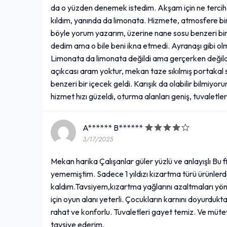
da o yüzden denemek istedim. Akşam için ne terci
kıldım, yanında da limonata. Hizmete, atmosfere b
böyle yorum yazarım, üzerine nane sosu benzeri bir ş
dedim ama o bile beni ikna etmedi. Ayranaşı gibi olm
Limonata da limonata değildi ama gerçerken değildi
açıkcası aram yoktur, mekan taze sıkılmış portakal 
benzeri bir içecek geldi. Karışık da olabilir bilm
hizmet hızı güzeldi, oturma alanları geniş, tuvaletler
A****** B******
3/17/2025
Mekan harika Çalışanlar güler yüzlü ve anlayışlı Bu
yememiştim. Sadece 1 yıldızı kızartma türü ürünlerde
kaldım.Tavsiyem,kızartma yağlarını azaltmaları yön
için oyun alanı yeterli. Çocukların karnını doyurdukt
rahat ve konforlu. Tuvaletleri gayet temiz. Ve mütev
tavsiye ederim.