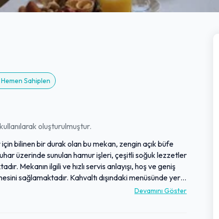
i? Hemen Sahiplen
ullanılarak oluşturulmuştur.
in bilinen bir durak olan bu mekan, zengin açık büfe
uhar üzerinde sunulan hamur işleri, çeşitli soğuk lezzetler
r. Mekanın ilgili ve hızlı servis anlayışı, hoş ve geniş
irmesini sağlamaktadır. Kahvaltı dışındaki menüsünde yer
çiler tarafından beğenilmektedir. Bu işletme,
Devamını Göster
eyimi sunmayı hedeflemektedir.