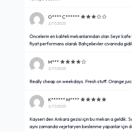
O**** C******
3/17/2025
Öncelerin en kaliteli mekanlarından olan Seyir kafe k
fiyat performans olarak Bahçelievler civarında gidi
M***
3/17/2025
Really cheap on weekdays. Fresh stuff. Orange juice
K****** M****
3/17/2025
Kayseri den Ankara gezisi için bu mekan a geldik. Sa
aynı zamanda vejetaryen beslenme yapanlar için de