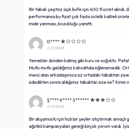
Bir tabak çeşitsiz açık büfe için 400 tl ücret alındı,
performansa bu fiyat çok fazla üstelik kaliteli ürün
mide yanması, bozukluğu yarattı.
D****
3/17/2025
Yemekler dünden kalmış gibi kuru ve soğuktu. Patate
Mutlu mutlu geldiğimiz kahvaltıda eğlenemedik. Ort
menü alan arkadaşımıza siz ortadaki tabaktan yiyeme
ödedikten sonra aldığımız tabaktan size ne? Kimin ne y
Ş**** K**** S******
3/17/2025
Bir akşamüstü için hızlı bir şeyler atıştırmak amaçl
ağırlıklı kampanyaları gereği birçok yorum vardı. İyi