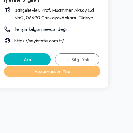
Bahçelievler, Prof. Muammer Aksoy Cd
No:2, 06490 Çankaya/Ankara, Türkiye
İletişim bilgisi mevcut değil.
https://seyircafe.com.tr/
Ara
Bilgi Yok
Rezervasyon Yap