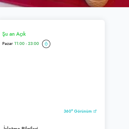
Şu an Açık
Pazar
11:00 - 23:00
360° Görünüm
İşletme Bilgileri