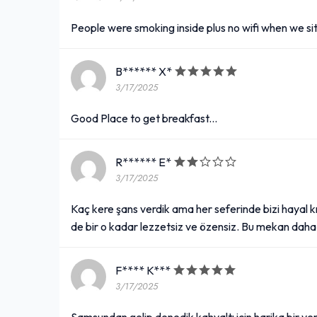
People were smoking inside plus no wifi when we si
B****** X*
3/17/2025
Good Place to get breakfast...
R****** E*
3/17/2025
Kaç kere şans verdik ama her seferinde bizi hayal kı
de bir o kadar lezzetsiz ve özensiz. Bu mekan daha i
F**** K***
3/17/2025
Samsundan gelip denedik kahvaltı için harika bir yer