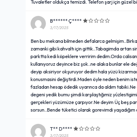
Tuvaletler oldukça temizdi. Telefon şarj için güzel b
B****** Ç****
3/17/2025
Ben bu mekana bilmeden defalarca gelmişim..Birkaç 
zamanki gibi kahvaltı için gittik..Tabagimda artan s
parktta kedi köpeklere verririm dedim.Orda calisan
kullanıyoruz deyince biz şok..ne alaka bunlar ele de
deyip aksiriyor okşuruyor dedim hala yüzü kizarmada
konusmasini değiştirdi.Maden öyle neden benim iste
fazladan hesap ödedik uyarınca da aldım tabiki.Ne gü
degeni yedik bumu şimdi karşılaştığımiz yúzlestigimi
gerçekleri yüzümüze çarpıyor.Ne deyim Üç beş para
sorsun..Bende tüketici olarak gorevimdi yaşadığım 
T** D****
3/17/2025