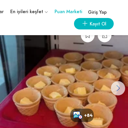
ar
En iyileri keşfet
Puan Marketi
Giriş Yap
Kayıt Ol
+84