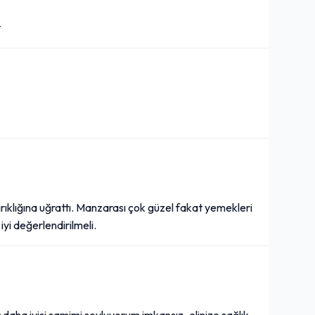
t
rıklığına uğrattı. Manzarası çok güzel fakat yemekleri
yi değerlendirilmeli.
 daha iyisi samimi soyluyorum imkansız..elinize sağlık