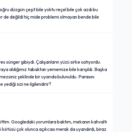
 doğru düzgün çeşit bile yoktu reçel bile çok azdı bu
ler de değildi hiç mide problemi olmayan bende bile
s sünger gibiydi. Çalışanların yüzü sirke satıyordu.
aya aldığımız tabaktan yememize bile karışıldı. Başka
zsiniz şeklinde bir uyarıda bulunuldu. Parasını
ediği sizi ne ilgilendirir?
ı gittim. Googledaki yorumlara baktım, mekanın kahvaltı
si kötüsü çok olunca açıkcası merak da uyandırdı, biraz