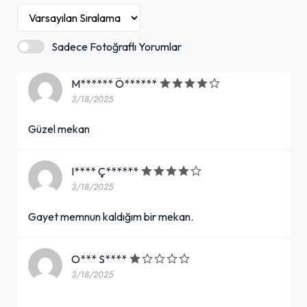
Sadece Fotoğraflı Yorumlar
M****** Ö******
3/18/2025
Güzel mekan
I**** Ç******
3/18/2025
Gayet memnun kaldığım bir mekan.
O*** S****
3/18/2025