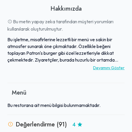
Hakkımızda
Bu metin yapay zeka tarafından müşteri yorumları
kullanılarak oluşturulmuştur.
Bu işletme, misafirlerine lezzetli bir menü ve sakin bir
atmosfer sunarak öne çıkmaktadır. Özellikle beğeni
toplayan Patron's burger gibi özel lezzetleriyle dikkat
çekmektedir. Ziyaretçiler, burada huzurlu bir ortamda
oyun oynama imkanı bulmakta ve ilgili personel sayesinde
Devamını Göster
keyifli bir deneyim yaşamaktadır. Mekan, bulunduğu
bölgedeki standartlara uygun fiyatlandırmasıyla kaliteli
hizmetini sürdürmektedir. Genel olarak, iyi yemek ve
Menü
rahatlatıcı bir ortam arayanlar için cazip bir alternatiftir.
Bu restorana ait menü bilgisi bulunmamaktadır.
Değerlendirme (91)
4