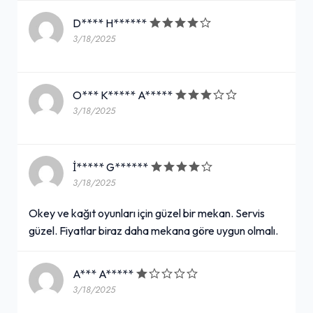
D**** H******
3/18/2025
O*** K***** A*****
3/18/2025
İ***** G******
3/18/2025
Okey ve kağıt oyunları için güzel bir mekan. Servis
güzel. Fiyatlar biraz daha mekana göre uygun olmalı.
A*** A*****
3/18/2025