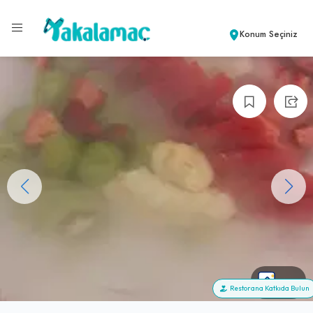
Konum Seçiniz
+21
Restorana Katkıda Bulun