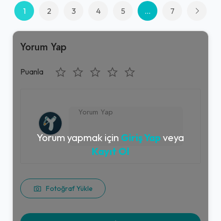
1
2
3
4
5
...
7
Yorum Yap
Puanla
Yorum yapmak için
Giriş Yap
veya
Kayıt Ol
Fotoğraf Yükle