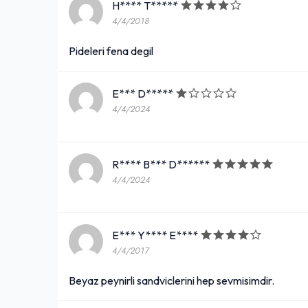
H**** T*****
4/4/2018
Pideleri fena degil
E*** D*****
4/4/2024
R**** B*** D******
4/4/2024
E*** Y**** E****
4/4/2017
Beyaz peynirli sandviclerini hep sevmisimdir.