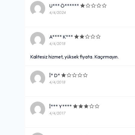
U*** Ö******
4/4/2024
A**** K***
4/4/2018
Kalitesiz hizmet, yüksek fiyata. Kaçırmayın.
İ* D*
4/4/2018
İ*** Y****
4/4/2017