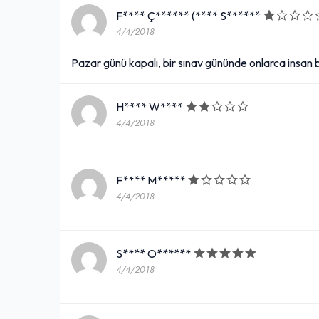
F**** Ç****** (**** S******
4/4/2018
Pazar günü kapalı, bir sınav gününde onlarca insan
H**** W****
4/4/2018
F**** M*****
4/4/2018
S**** O******
4/4/2018