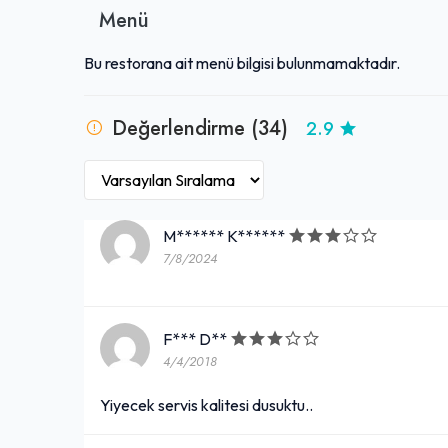
Menü
Bu restorana ait menü bilgisi bulunmamaktadır.
Değerlendirme (34)
2.9
M****** K******
7/8/2024
F*** D**
4/4/2018
Yiyecek servis kalitesi dusuktu..