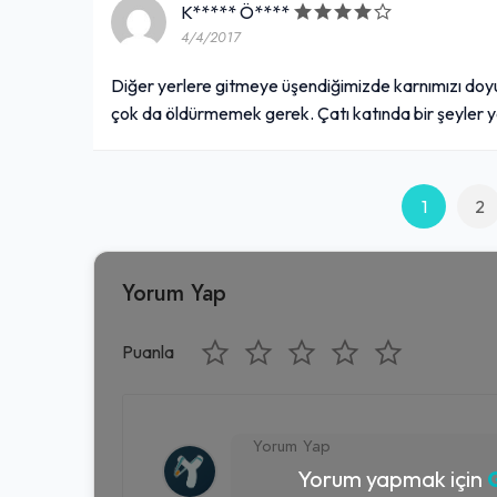
K***** Ö****
4/4/2017
Diğer yerlere gitmeye üşendiğimizde karnımızı doyur
çok da öldürmemek gerek. Çatı katında bir şeyler 
1
2
Yorum Yap
Puanla
Yorum yapmak için
G