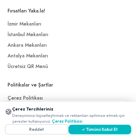
Fırsatları Yaka.la!
İzmir Mekanları
İstanbul Mekanları
Ankara Mekanları
Antalya Mekanları
Ücretsiz QR Menü
Politikalar ve Şartlar
Çerez Politikası
📱 Mobil uygulamamızı keşfedin!
Gizlilik Politikası
Çerez Tercihleriniz
🍪
✖
Deneyiminizi kişiselleştirmek ve reklamları optimize etmek için
0
Teslimat, İptal ve İade Politikası
çerezler kullanıyoruz.
Çerez Politikası
Kullanım Koşulları ve Hizmet Politikası
Reddet
✓ Tümünü Kabul Et