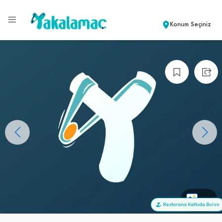
Konum Seçiniz
+0
Restorana Katkıda Bulun