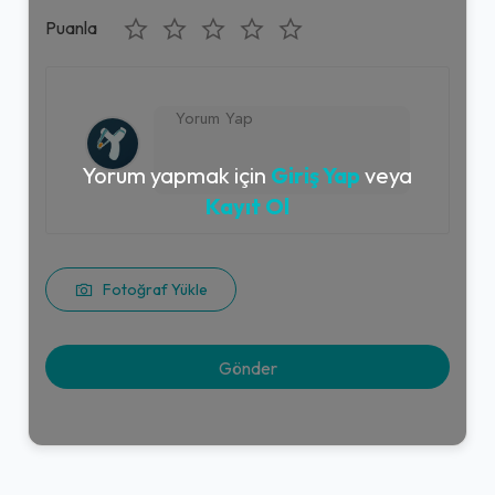
Puanla
Yorum yapmak için
Giriş Yap
veya
Kayıt Ol
Fotoğraf Yükle