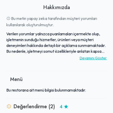
Hakkımızda
Bu metin yapay zeka tarafından müşteri yorumları
kullanılarak oluşturulmuştur.
Verilen yorumlar yalnızca puanlamaları içermekte olup,
işletmenin sunduğu hizmetler, ürünleri veya müşteri
deneyimleri hakkında detaylı bir açıklama sunmamaktadır.
Bu nedenle, işletmeyi somut özellikleriyle anlatan kapsamlı
bir "Hakkında" yazısı oluşturmak mümkün değildir.
Devamını Göster
İşletmenin müşteri geri bildirimleri aldığı ve farklı
deneyimlere yol açan hizmetler sunduğu anlaşılmaktadır,
zira hem olumlu (5 yıldız) hem de daha nötr (3 yıldız)
Menü
değerlendirmeler almıştır. Ancak, bu değerlendirmelerin
içeriği belirtilmediği için işletmenin güçlü yönlerini veya öne
Bu restorana ait menü bilgisi bulunmamaktadır.
çıkan özelliklerini yorumlamak mümkün olmamıştır. İşletme
hakkında daha detaylı bir bilgiye ulaşmak için ek yorum
içeriklerine veya işletme tanıtımına ihtiyaç duyulmaktadır.
Değerlendirme (2)
4