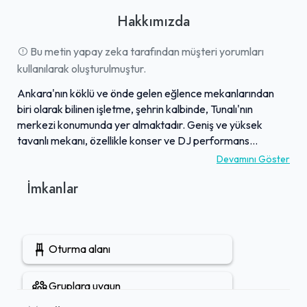
Hakkımızda
Bu metin yapay zeka tarafından müşteri yorumları
kullanılarak oluşturulmuştur.
Ankara'nın köklü ve önde gelen eğlence mekanlarından
biri olarak bilinen işletme, şehrin kalbinde, Tunalı'nın
merkezi konumunda yer almaktadır. Geniş ve yüksek
tavanlı mekanı, özellikle konser ve DJ performans
geceleriyle ziyaretçilerine keyifli anlar sunmaktadır.
Devamını Göster
Mekan, farklı katlarda ve çeşitli DJ seçimleriyle
İmkanlar
ziyaretçilerine kendi müzik tarzlarını ve içeceklerini seçme
özgürlüğü tanımaktadır. 90'lar Türkçe remixlerinden Batı
müziğine uzanan geniş bir müzik yelpazesi sunan ve çeşitli
yaş gruplarına hitap eden işletme, deneyimli personeli ve
Oturma alanı
uygun fiyat politikasıyla öne çıkmaktadır. Güvenli ve
dinamik bir eğlence ortamı sağlayan bu adres, başkentte
tercih edilen lokasyonlardan biridir.
Gruplara uygun