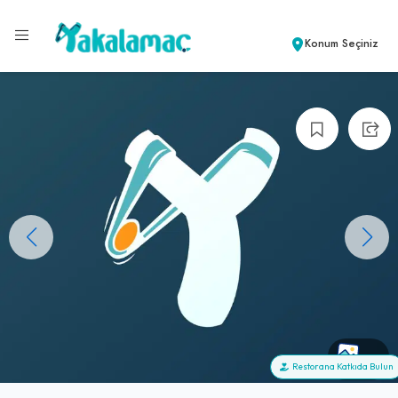
Konum Seçiniz
+1
Restorana Katkıda Bulun