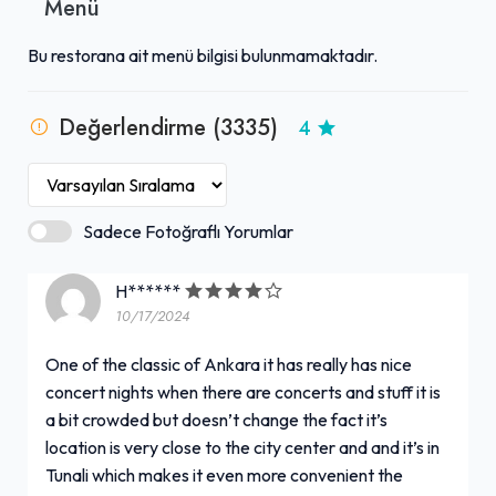
Menü
Canlı müzik
Bu restorana ait menü bilgisi bulunmamaktadır.
Açık hava oturma alanı
Değerlendirme (3335)
4
Şarap servisi
Rezervasyon yapılabilir
Sadece Fotoğraflı Yorumlar
Tuvalet mevcut
H******
10/17/2024
Bira servisi
+ Daha Fazla (1)
One of the classic of Ankara it has really has nice
concert nights when there are concerts and stuff it is
a bit crowded but doesn’t change the fact it’s
location is very close to the city center and and it’s in
Tunali which makes it even more convenient the