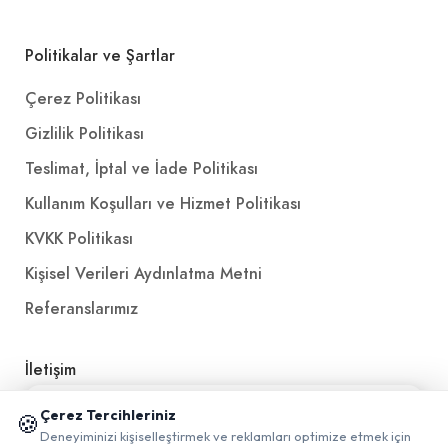
Politikalar ve Şartlar
Çerez Politikası
Gizlilik Politikası
Teslimat, İptal ve İade Politikası
Kullanım Koşulları ve Hizmet Politikası
KVKK Politikası
Kişisel Verileri Aydınlatma Metni
Referanslarımız
İletişim
E-Posta
iletisim@yakalamac.com.tr
📱 Mobil uygulamamızı keşfedin!
Çerez Tercihleriniz
🍪
✖
Deneyiminizi kişiselleştirmek ve reklamları optimize etmek için
Dokuz Eylül Üniversitesi Teknoparkı Adatepe Mah.
0