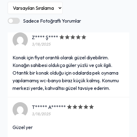
Sadece Fotoğraflı Yorumlar
Z**** Ş****
3/18/2025
Konak için fiyat orantılı olarak güzel diyebilirim.
Konağın sahibesi oldukça güler yüzlü ve çok ilgili.
Otantik bir konak olduğu için odalarda pek oynama
yapılamamış wc-banyo biraz küçük kalmış. Konumu
merkezi yerde, kahvaltısı güzel tavsiye ederim.
T***** A******
3/18/2025
Güzel yer