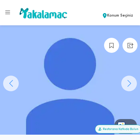
Konum Seçiniz
+7
Restorana Katkıda Bulun