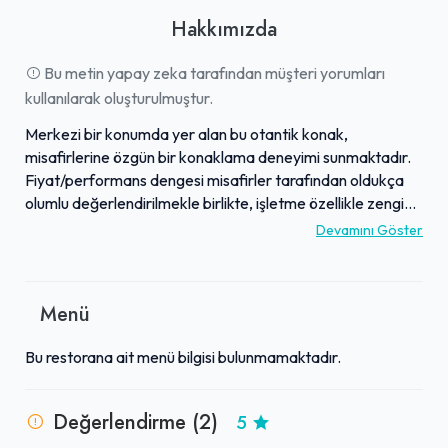
Hakkımızda
Bu metin yapay zeka tarafından müşteri yorumları
kullanılarak oluşturulmuştur.
Merkezi bir konumda yer alan bu otantik konak,
misafirlerine özgün bir konaklama deneyimi sunmaktadır.
Fiyat/performans dengesi misafirler tarafından oldukça
olumlu değerlendirilmekle birlikte, işletme özellikle zengin
ve lezzetli kahvaltısıyla beğeni toplamaktadır. Konağın
Devamını Göster
sahibesi, güler yüzlü ve ilgili yaklaşımıyla konukların
memnuniyetine büyük önem vermektedir. Bu kişisel ilgi ve
sıcak atmosfer, konukların kendilerini evlerinde
Menü
hissetmelerini sağlamaktadır. Genel olarak "güzel bir yer"
olarak tanımlanan bu konak, hem merkezi konumu hem de
Bu restorana ait menü bilgisi bulunmamaktadır.
sunduğu özenli hizmet kalitesiyle öne çıkmakta ve tavsiye
edilmektedir.
Değerlendirme (2)
5