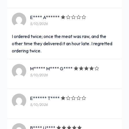
E**** A******
5/10/2026
I ordered twice; once the meat was raw, and the
other time they delivered it an hour late. I regretted
ordering twice.
M***** M**** G****
5/10/2026
E****** T****
5/10/2026
B**** U****