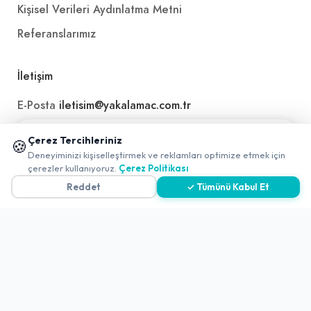
Kişisel Verileri Aydınlatma Metni
Referanslarımız
İletişim
E-Posta
iletisim@yakalamac.com.tr
Dokuz Eylül Üniversitesi Teknoparkı Adatepe Mah.
📱 Mobil uygulamamızı keşfedin!
Çerez Tercihleriniz
🍪
Doğuş Cad. No:207 Z İç Kapı No:1 Buca/İzmir
✖
Deneyiminizi kişiselleştirmek ve reklamları optimize etmek için
0
çerezler kullanıyoruz.
Çerez Politikası
Reddet
✓ Tümünü Kabul Et
2026 ©
Yakala
. All rights reserved.