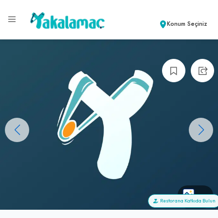
Konum Seçiniz
+0
Restorana Katkıda Bulun