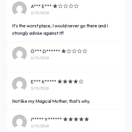
A*** E***
5/10/2026
It's the worst place, I would never go there and I
strongly advise against it!!
Ö*** D******
5/10/2026
E*** K*****
5/10/2026
Not like my Magical Mother, that's why.
I***** Y******
5/10/2026