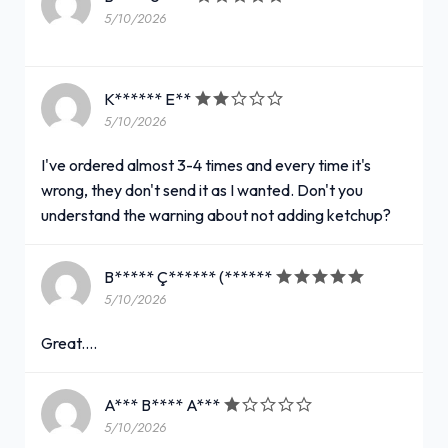
5/10/2026
K****** E**
5/10/2026
I've ordered almost 3-4 times and every time it's
wrong, they don't send it as I wanted. Don't you
understand the warning about not adding ketchup?
B***** Ç****** (******
5/10/2026
Great....
A*** B**** A***
5/10/2026