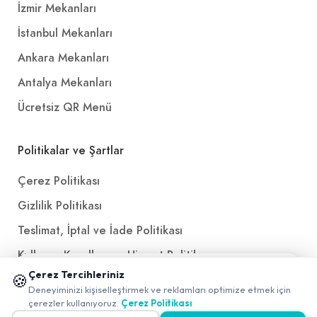
İzmir Mekanları
İstanbul Mekanları
Ankara Mekanları
Antalya Mekanları
Ücretsiz QR Menü
Politikalar ve Şartlar
Çerez Politikası
Gizlilik Politikası
Teslimat, İptal ve İade Politikası
Kullanım Koşulları ve Hizmet Politikası
📱 Mobil uygulamamızı keşfedin!
Çerez Tercihleriniz
🍪
KVKK Politikası
✖
Deneyiminizi kişiselleştirmek ve reklamları optimize etmek için
0
çerezler kullanıyoruz.
Çerez Politikası
Kişisel Verileri Aydınlatma Metni