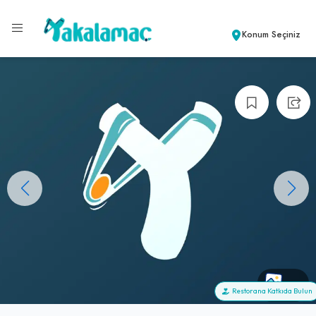
Konum Seçiniz
+0
Restorana Katkıda Bulun