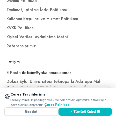
Gizlilik Politikası
Teslimat, İptal ve İade Politikası
Kullanım Koşulları ve Hizmet Politikası
KVKK Politikası
Kişisel Verileri Aydınlatma Metni
Referanslarımız
İletişim
E-Posta
iletisim@yakalamac.com.tr
Dokuz Eylül Üniversitesi Teknoparkı Adatepe Mah.
Doğuş Cad. No:207 Z İç Kapı No:1 Buca/İzmir
📱 Mobil uygulamamızı keşfedin!
Çerez Tercihleriniz
🍪
✖
Deneyiminizi kişiselleştirmek ve reklamları optimize etmek için
0
çerezler kullanıyoruz.
Çerez Politikası
Reddet
✓ Tümünü Kabul Et