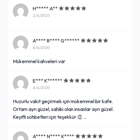
H***** A**
3/5/2025
A**** R**** G******
4/4/2020
Mükemmel kahveleri var
E*** K******
4/4/2020
Huzurlu vakit geçirmek için mükemmel bir kafe.
Ortam ayrı güzel, sahibi olan insanlar ayrı güzel.
Keyifli sohbetleri için teşekkür 👏 …
A**** N**** K****