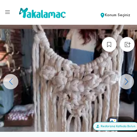
Konum Seçiniz
+100
Restorana Katkıda Bulun