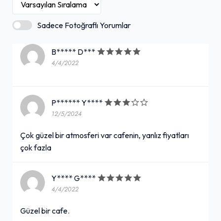
Sadece Fotoğraflı Yorumlar
B***** D***
4/4/2022
P****** Y****
12/5/2024
Çok güzel bir atmosferi var cafenin, yanlız fiyatları
çok fazla
Y**** G****
4/4/2022
Güzel bir cafe.