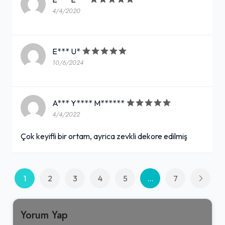
4/4/2020
E*** U*
10/6/2024
A*** Y**** M******
4/4/2022
Çok keyifli bir ortam, ayrica zevkli dekore edilmiş
1
2
3
4
5
...
7
Yorum Yap