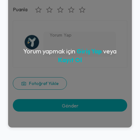
Puanla
Yorum yapmak için
Giriş Yap
veya
Kayıt Ol
Fotoğraf Yükle