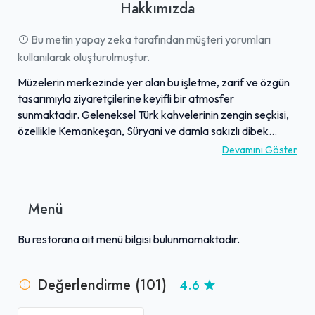
Hakkımızda
Bu metin yapay zeka tarafından müşteri yorumları
kullanılarak oluşturulmuştur.
Müzelerin merkezinde yer alan bu işletme, zarif ve özgün
tasarımıyla ziyaretçilerine keyifli bir atmosfer
sunmaktadır. Geleneksel Türk kahvelerinin zengin seçkisi,
özellikle Kemankeşan, Süryani ve damla sakızlı dibek
kahveleri gibi özel lezzetleriyle büyük beğeni toplar.
Devamını Göster
Menüsünde ıslak kek ve özel Karaelmas pastası gibi tatlılar
ile Osmanlı çayı gibi geleneksel içecekler de
deneyimlenebilir. Geleneksel Türk motifleriyle süslenmiş iç
Menü
mekan, aynı zamanda bir müzeye bağlı olmasıyla kültürel
bir deneyim vadeder. Güleryüzlü çalışanları, özenli
Bu restorana ait menü bilgisi bulunmamaktadır.
sunumları ve huzurlu ortamıyla, Ankara Kalesi civarındaki
gezilerde dinlendirici bir mola veya keyifli sohbetler için
ideal bir duraktır.
Değerlendirme (101)
4.6