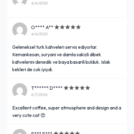
4/4/2020
O**** A**
4/4/2023
Geleneksel turk kahveleri servis ediyorlar.
Kemankesan, suryani ve damla sakizli dibek
kahvelerini denedik ve baya basarili bulduk. Islak
kekleri de cok iyiydi.
T****** D****
8/7/2024
Excellent coffee, super atmosphere and design and a
very cute cat 😍
E*** E***