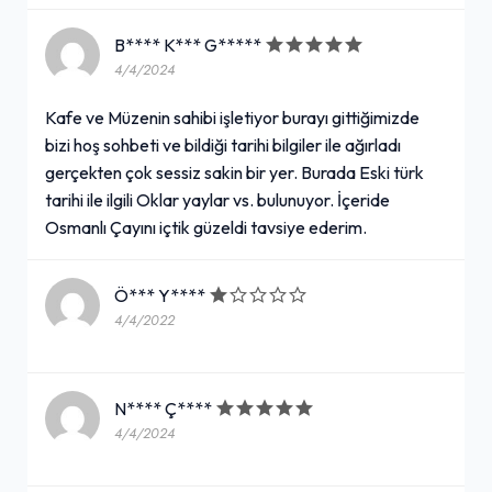
B**** K*** G*****
4/4/2024
Kafe ve Müzenin sahibi işletiyor burayı gittiğimizde
bizi hoş sohbeti ve bildiği tarihi bilgiler ile ağırladı
gerçekten çok sessiz sakin bir yer. Burada Eski türk
tarihi ile ilgili Oklar yaylar vs. bulunuyor. İçeride
Osmanlı Çayını içtik güzeldi tavsiye ederim.
Ö*** Y****
4/4/2022
N**** Ç****
4/4/2024