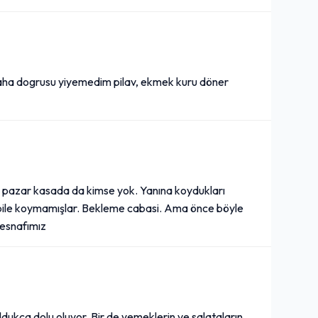
daha dogrusu yiyemedim pilav, ekmek kuru döner
u pazar kasada da kimse yok. Yanına koydukları
n bile koymamışlar. Bekleme cabasi. Ama önce böyle
 esnafımız
dukça dolu oluyor. Bir de yemeklerin ve salataların