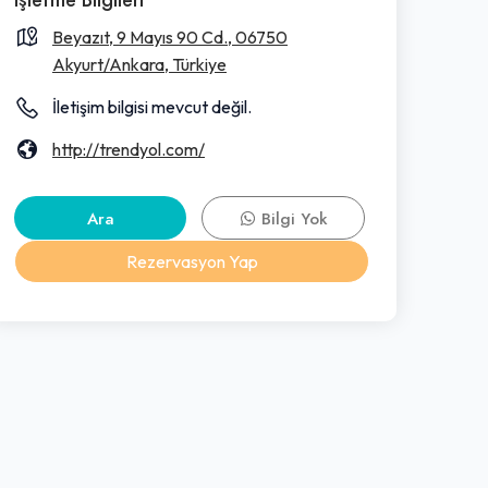
Beyazıt, 9 Mayıs 90 Cd., 06750
Akyurt/Ankara, Türkiye
İletişim bilgisi mevcut değil.
http://trendyol.com/
Ara
Bilgi Yok
Rezervasyon Yap