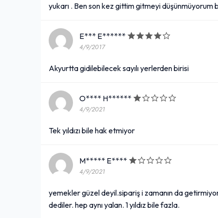
yukarı . Ben son kez gittim gitmeyi düşünmüyorum 
E*** E******
4/9/2017
Akyurtta gidilebilecek sayılı yerlerden birisi
O**** H******
4/9/2021
Tek yıldızı bile hak etmiyor
M***** E****
4/9/2021
yemekler güzel deyil.sipariş i zamanın da getirmiyo
dediler. hep aynı yalan. 1 yıldız bile fazla.