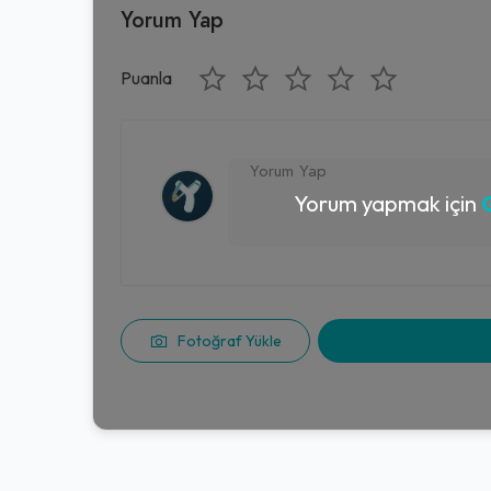
Yorum Yap
Puanla
Yorum yapmak için
G
Fotoğraf Yükle