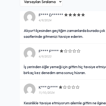
F**** D******
4/9/2024
Akyurt ilçesinden geçtiğim zamanlarda burada çok
saatlerinde gitmenizi tavsiye ederim.
F**** F****
4/9/2023
İş yerinden öğle yemeği için gittim hiç tavsiye etmi
birkaç kez denedim ama sonuç hüsran.
K*** D****
11/10/2024
Kesinlikle tavsiye etmiyorum ailemle gittim ne ilgine