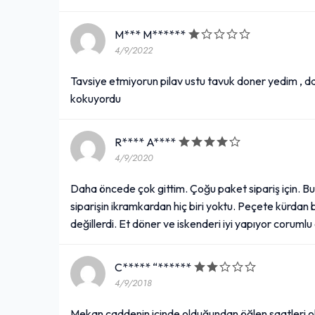
M*** M******
4/9/2022
Tavsiye etmiyorun pilav ustu tavuk doner yedim , 
kokuyordu
R**** A****
4/9/2020
Daha öncede çok gittim. Çoğu paket sipariş için. B
siparişin ikramkardan hiç biri yoktu. Peçete kürda
değillerdi. Et döner ve iskenderi iyi yapıyor corumlu
C***** “******
4/9/2018
Mekan caddenin içinde olduğundan öğlen saatleri ol