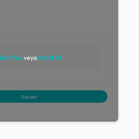
iriş Yap
veya
Kayıt Ol