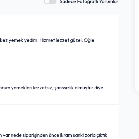
Sadece Fotoğraflı Yorumlar
 kez yemek yedim. Hizmet lezzet güzel. Öğle
yorum yemekleri lezzetsiz, şanssızlık olmuştur diye
n var nede siparişinden önce ikram sanki zorla çıktık