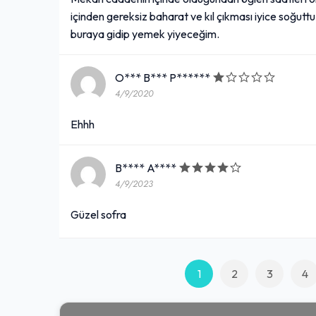
içinden gereksiz baharat ve kıl çıkması iyice soğutt
buraya gidip yemek yiyeceğim.
O*** B*** P******
4/9/2020
Ehhh
B**** A****
4/9/2023
Güzel sofra
1
2
3
4