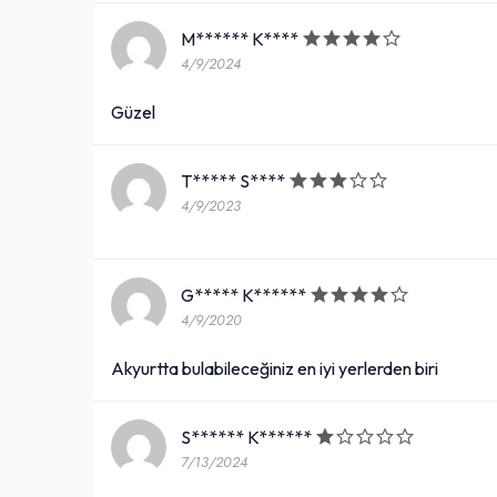
M****** K****
4/9/2024
Güzel
T***** S****
4/9/2023
G***** K******
4/9/2020
Akyurtta bulabileceğiniz en iyi yerlerden biri
S****** K******
7/13/2024