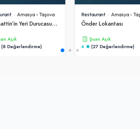
urant
Amasya
-
Taşova
Restaurant
Amasya
-
Ta
Selahattin’in Yeri Durucasu Tesisleri
Önder Lokantası
an Açık
Şuan Açık
(8 Değerlendirme)
4
(27 Değerlendirme)