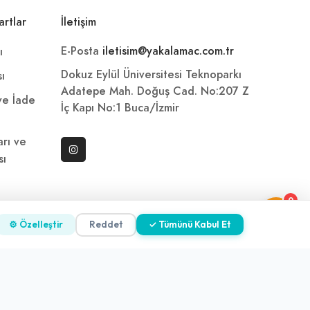
artlar
İletişim
E-Posta
iletisim@yakalamac.com.tr
ı
Dokuz Eylül Üniversitesi Teknoparkı
sı
Adatepe Mah. Doğuş Cad. No:207 Z
 ve İade
İç Kapı No:1 Buca/İzmir
arı ve
sı
0
ni
⚙ Özelleştir
Reddet
✓ Tümünü Kabul Et
z