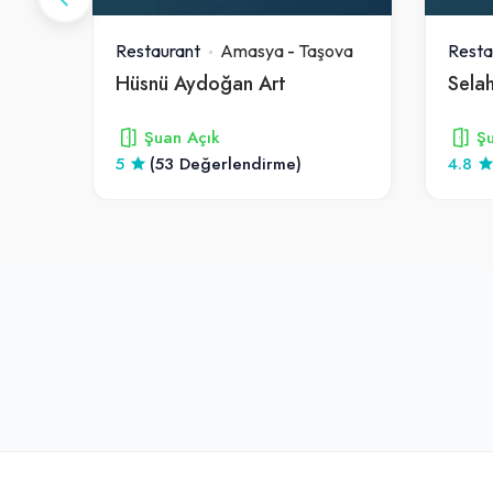
ova
Restaurant
Amasya
-
Taşova
Resta
Hüsnü Aydoğan Art
Şuan Açık
Şu
5
(53 Değerlendirme)
4.8