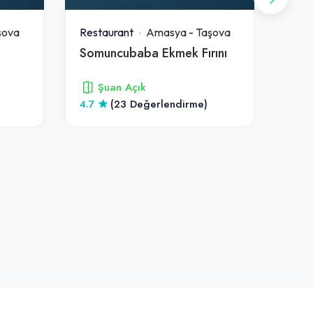
şova
Restaurant
Amasya
-
Taşova
Rest
Somuncubaba Ekmek Fırını
Ekom
Şuan Açık
4.7
(23 Değerlendirme)
5