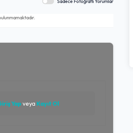
Sadece Fotoğraflı Yorumlar
bulunmamaktadır.
iriş Yap
veya
Kayıt Ol