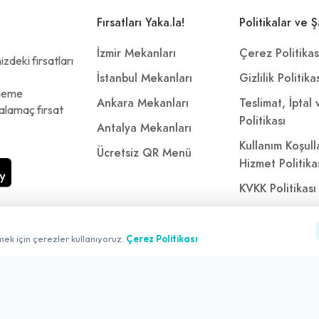
Fırsatları Yaka.la!
Politikalar ve Ş
İzmir Mekanları
Çerez Politikas
zdeki fırsatları
İstanbul Mekanları
Gizlilik Politika
ödeme
Ankara Mekanları
Teslimat, İptal
alamaç fırsat
Politikası
Antalya Mekanları
Kullanım Koşull
Ücretsiz QR Menü
Hizmet Politika
KVKK Politikası
Kişisel Verileri
Aydınlatma Met
mek için çerezler kullanıyoruz.
Çerez Politikası
Referanslarımı