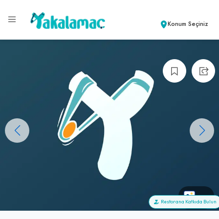
Konum Seçiniz
+0
Restorana Katkıda Bulun