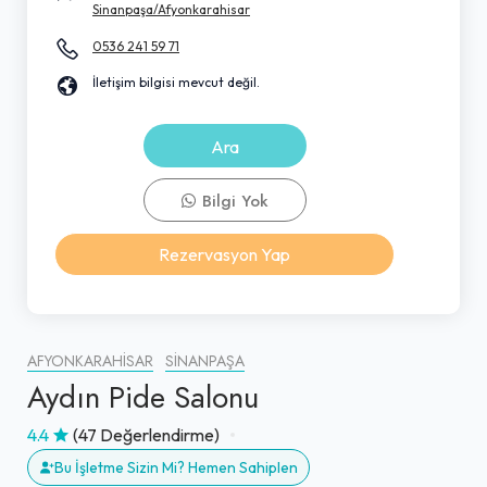
Sinanpaşa/Afyonkarahisar
0536 241 59 71
İletişim bilgisi mevcut değil.
Ara
Bilgi Yok
Rezervasyon Yap
AFYONKARAHISAR
SINANPAŞA
Aydın Pide Salonu
4.4
(47 Değerlendirme)
Bu İşletme Sizin Mi? Hemen Sahiplen