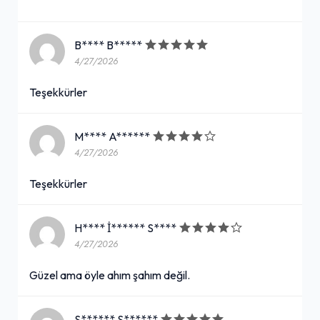
B**** B*****
4/27/2026
Teşekkürler
M**** A******
4/27/2026
Teşekkürler
H**** İ****** S****
4/27/2026
Güzel ama öyle ahım şahım değil.
S****** S******