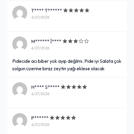
T**** T******
4/27/2026
M****** İ****
4/27/2026
Pidecide acı biber yok ayıp değilmi. Pide iyi Salata çok
solgun üzerine biraz zeytin yağı eklese olacak
H**** S*****
4/27/2026
P******
4/27/2026