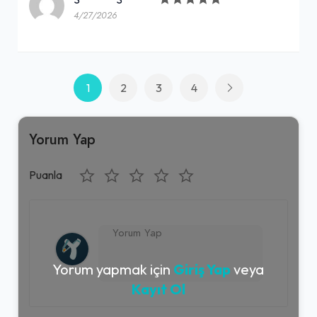
4/27/2026
1
2
3
4
Yorum Yap
Puanla
Yorum yapmak için
Giriş Yap
veya
Kayıt Ol