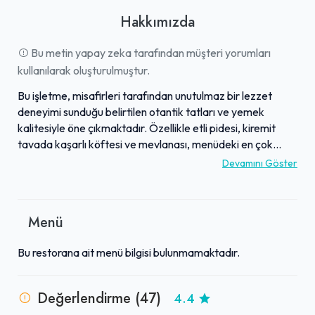
Hakkımızda
Bu metin yapay zeka tarafından müşteri yorumları
kullanılarak oluşturulmuştur.
Bu işletme, misafirleri tarafından unutulmaz bir lezzet
deneyimi sunduğu belirtilen otantik tatları ve yemek
kalitesiyle öne çıkmaktadır. Özellikle etli pidesi, kiremit
tavada kaşarlı köftesi ve mevlanası, menüdeki en çok
tavsiye edilen lezzetler arasında yer almaktadır.
Devamını Göster
Müşteriler, doyurucu porsiyonları ve uygun fiyatları
sayesinde alınan değeri sıkça vurgulamaktadır. Yemeklerin
yanı sıra, işletmenin sıcak ilgisi ve müşteri memnuniyetine
Menü
verdiği önem de takdir toplamaktadır. Sinanpaşa'da bilinen
ve sevilen bir adres olarak, sürekli kaliteli bir deneyim
Bu restorana ait menü bilgisi bulunmamaktadır.
sunmayı hedeflemektedir.
Değerlendirme (47)
4.4