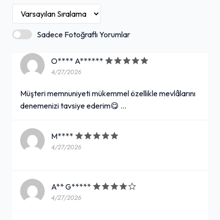
Sadece Fotoğraflı Yorumlar
O**** A******
4/27/2026
Müşteri memnuniyeti mükemmel özellikle mevlâlarını
denemenizi tavsiye ederim😋 …
M****
4/27/2026
A** G*****
4/27/2026