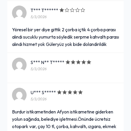
T*** T******
5/3/2026
Yöresel bir yer diye gittik 2 çorba içtik 4 çorba parası
alındı sucuklu yumurta söyledik serpme kahvaltı parası
alındı hizmet yok Güleryüz yok bide dolandirildik
S*** N** T*****
5/3/2026
U*** S*****
5/3/2026
Burdur istikametinden Afyon istikametine giderken
yolun sağında, belediye işletmesi.Önünde ücretsiz
otopark var, çay 10 tl, çorba, kahvaltı, ızgara, ekmek