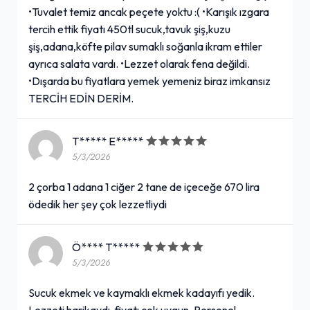
•Tuvalet temiz ancak peçete yoktu :( •Karışık ızgara
tercih ettik fiyatı 450tl sucuk,tavuk şiş,kuzu
şiş,adana,köfte pilav sumaklı soğanla ikram ettiler
ayrıca salata vardı. •Lezzet olarak fena değildi.
•Dışarda bu fiyatlara yemek yemeniz biraz imkansız
TERCİH EDİN DERİM.
T***** E*****
5/3/2026
2 çorba 1 adana 1 ciğer 2 tane de içeceğe 670 lira
ödedik her şey çok lezzetliydi
Ö**** T*****
5/3/2026
Sucuk ekmek ve kaymaklı ekmek kadayıfı yedik.
Lezzeti harikaydı, fiyatı çok uygun. Personel