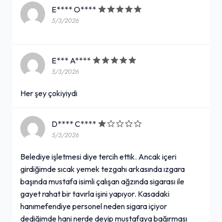
E**** O****
5/3/2026
E*** A****
5/3/2026
Her şey çokiyiydi
D**** C****
5/3/2026
Belediye işletmesi diye tercih ettik. Ancak içeri
girdiğimde sıcak yemek tezgahı arkasında ızgara
başında mustafa isimli çalışan ağzında sigarası ile
gayet rahat bir tavırla işini yapıyor. Kasadaki
hanımefendiye personel neden sigara içiyor
dediğimde hani nerde deyip mustafaya bağırması