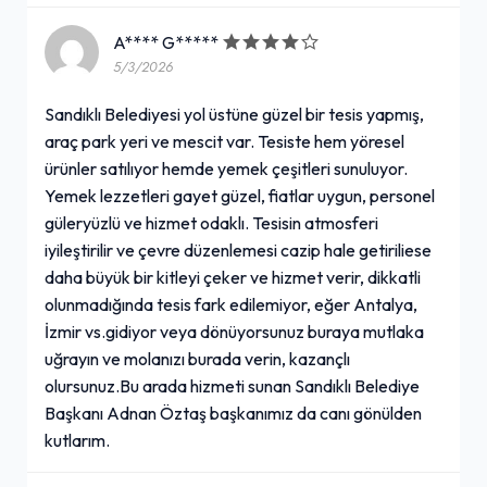
A**** G*****
5/3/2026
Sandıklı Belediyesi yol üstüne güzel bir tesis yapmış,
araç park yeri ve mescit var. Tesiste hem yöresel
ürünler satılıyor hemde yemek çeşitleri sunuluyor.
Yemek lezzetleri gayet güzel, fiatlar uygun, personel
güleryüzlü ve hizmet odaklı. Tesisin atmosferi
iyileştirilir ve çevre düzenlemesi cazip hale getiriliese
daha büyük bir kitleyi çeker ve hizmet verir, dikkatli
olunmadığında tesis fark edilemiyor, eğer Antalya,
İzmir vs.gidiyor veya dönüyorsunuz buraya mutlaka
uğrayın ve molanızı burada verin, kazançlı
olursunuz.Bu arada hizmeti sunan Sandıklı Belediye
Başkanı Adnan Öztaş başkanımız da canı gönülden
kutlarım.