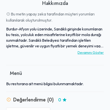
Hakkımızda
Bu metin yapay zeka tarafından müşteri yorumları
kullanılarak oluşturulmuştur.
Burdur-Afyon yolu üzerinde, Sandıklı girişinde konumlanan
bu tesis, yolculuk eden misafirlerine keyifli bir mola durağı
sunmaktadır. Sandıklı Belediyesi tarafından işletilen
işletme, güvenilir ve uygun fiyatlı bir yemek deneyimi vaat
etmektedir. Menüsünde çorba ve tas kebabı gibi sulu
Devamını Göster
yemeklerin yanı sıra çeşitli ızgaralar, zengin serpme ve hızlı
kahvaltı seçenekleri yer almaktadır. Tesis, taze demlenmiş
çayı ve diğer içecek çeşitleriyle birlikte, iç ve dış mekan
Menü
oturma alanları ile temiz lavabolarıyla konforlu bir ortam
sunar. Genel olarak lezzetli yemekleri ve hızlı, ulaşılabilir
Bu restorana ait menü bilgisi bulunmamaktadır.
hizmet anlayışıyla öne çıkan işletme, misafirlerinin
beklentilerini karşılamayı hedeflemektedir.
Değerlendirme (0)
0