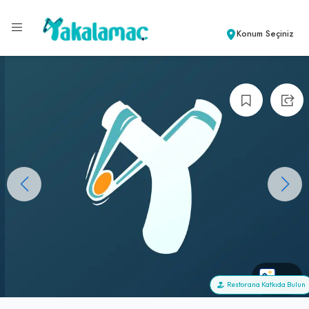
Konum Seçiniz
+0
Restorana Katkıda Bulun