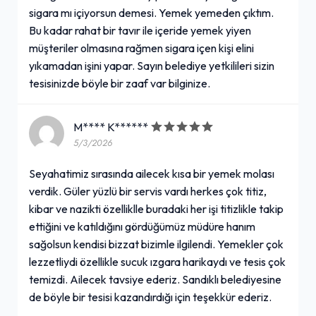
sigara mı içiyorsun demesi. Yemek yemeden çıktım.
Bu kadar rahat bir tavır ile içeride yemek yiyen
müşteriler olmasına rağmen sigara içen kişi elini
yıkamadan işini yapar. Sayın belediye yetkilileri sizin
tesisinizde böyle bir zaaf var bilginize.
M**** K******
5/3/2026
Seyahatimiz sırasında ailecek kısa bir yemek molası
verdik. Güler yüzlü bir servis vardı herkes çok titiz,
kibar ve nazikti özelliklle buradaki her işi titizlikle takip
ettiğini ve katıldığını gördüğümüz müdüre hanım
sağolsun kendisi bizzat bizimle ilgilendi. Yemekler çok
lezzetliydi özellikle sucuk ızgara harikaydı ve tesis çok
temizdi. Ailecek tavsiye ederiz. Sandıklı belediyesine
de böyle bir tesisi kazandırdığı için teşekkür ederiz.