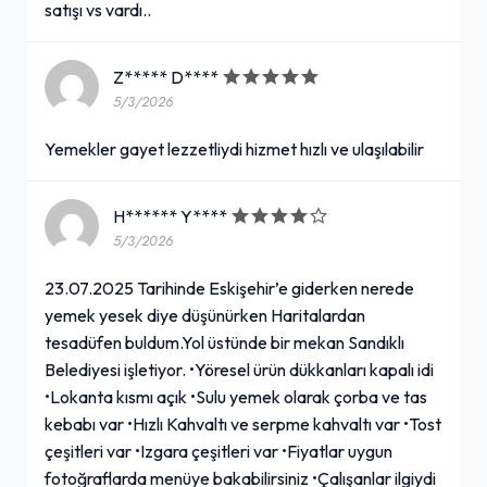
satışı vs vardı..
Z***** D****
5/3/2026
Yemekler gayet lezzetliydi hizmet hızlı ve ulaşılabilir
H****** Y****
5/3/2026
23.07.2025 Tarihinde Eskişehir’e giderken nerede
yemek yesek diye düşünürken Haritalardan
tesadüfen buldum.Yol üstünde bir mekan Sandıklı
Belediyesi işletiyor. •Yöresel ürün dükkanları kapalı idi
•Lokanta kısmı açık •Sulu yemek olarak çorba ve tas
kebabı var •Hızlı Kahvaltı ve serpme kahvaltı var •Tost
çeşitleri var •Izgara çeşitleri var •Fiyatlar uygun
fotoğraflarda menüye bakabilirsiniz •Çalışanlar ilgiydi