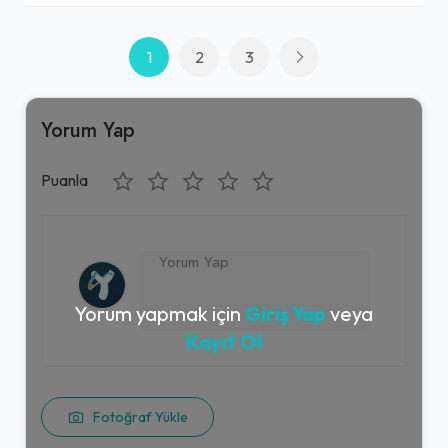
1
2
3
Yorum Yap
Puanla
Yorum yapmak için
Giriş Yap
veya
Kayıt Ol
Fotoğraf Yükle