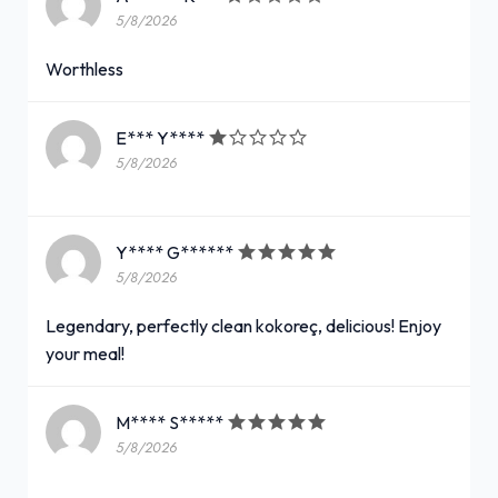
5/8/2026
Worthless
E*** Y****
5/8/2026
Y**** G******
5/8/2026
Legendary, perfectly clean kokoreç, delicious! Enjoy
your meal!
M**** S*****
5/8/2026