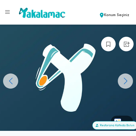
Konum Seçiniz
+0
Restorana Katkıda Bulun