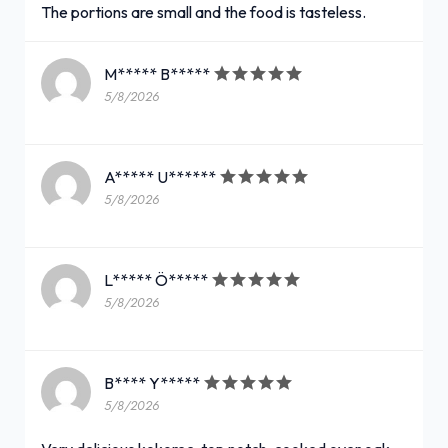
The portions are small and the food is tasteless.
M***** B*****
5/8/2026
A***** U******
5/8/2026
L***** Ö*****
5/8/2026
B**** Y*****
5/8/2026