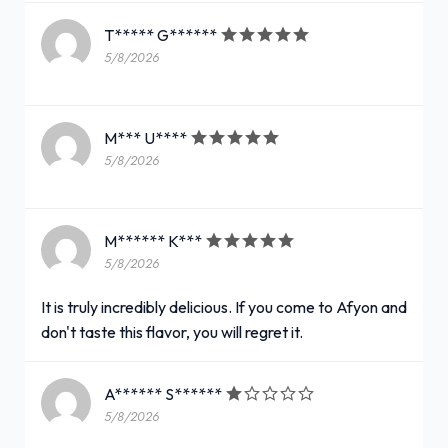
T***** G******
5/8/2026
M*** U****
5/8/2026
M****** K***
5/8/2026
It is truly incredibly delicious. If you come to Afyon and
don't taste this flavor, you will regret it.
A****** S******
5/8/2026