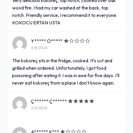
Very delicious kokoreç, top notch, cooked over oak
wood fire. I had my car washed at the back, top
notch. Friendly service, I recommend it to everyone.
KOKOCU ERTAN USTA
Y***** Ö*****
5/8/2026
The kokoreç sits in the fridge, cooked. It's cut and
grilled when ordered. Unfortunately, I got food
poisoning after eating it. I was in awe for five days. I'll
never eat kokoreç from a place I don't know again.
Ç****** Ç******
5/8/2026
A****** K***