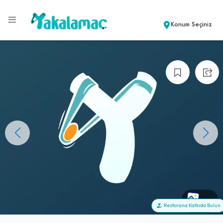
Konum Seçiniz
+0
Restorana Katkıda Bulun