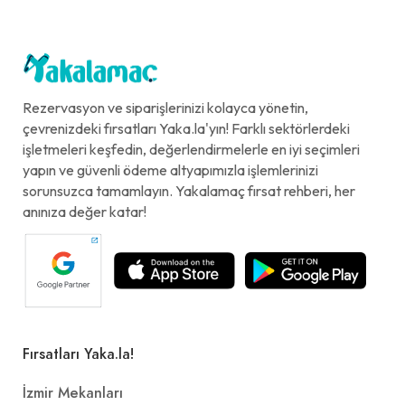
330 ml.
+
Sufle
Rezervasyon ve siparişlerinizi kolayca yönetin,
çevrenizdeki fırsatları Yaka.la'yın! Farklı sektörlerdeki
99,00₺
işletmeleri keşfedin, değerlendirmelerle en iyi seçimleri
İçerisinde sıcak ve kremamsı bir dolgu bulunan çikolatalı tatlı çeşididir.
+
yapın ve güvenli ödeme altyapımızla işlemlerinizi
sorunsuzca tamamlayın. Yakalamaç fırsat rehberi, her
anınıza değer katar!
1,5 İskender
369,00₺
1,5 porsiyon et İskender
+
Fırsatları Yaka.la!
Sprite (33 cl.)
İzmir Mekanları
49,00₺