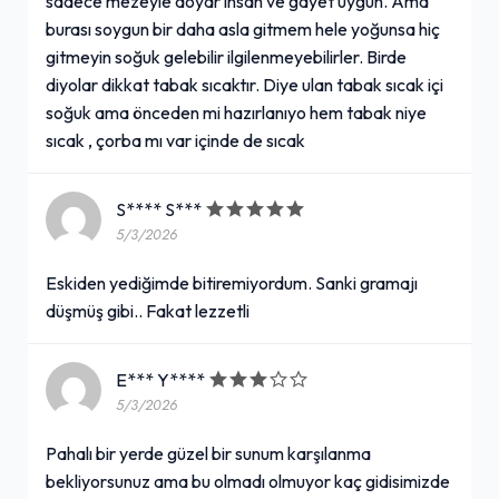
sadece mezeyle doyar insan ve gayet uygun. Ama
burası soygun bir daha asla gitmem hele yoğunsa hiç
gitmeyin soğuk gelebilir ilgilenmeyebilirler. Birde
Coss Menü
diyolar dikkat tabak sıcaktır. Diye ulan tabak sıcak içi
279,00₺
soğuk ama önceden mi hazırlanıyo hem tabak niye
Tek İskender + Kutu İçecek
sıcak , çorba mı var içinde de sıcak
+
S**** S***
Ayran (275 ml.)
5/3/2026
40,00₺
Eskiden yediğimde bitiremiyordum. Sanki gramajı
275 ml.
düşmüş gibi.. Fakat lezzetli
+
E*** Y****
Coca-Cola Şekersiz (45 cl.)
5/3/2026
49,00₺
Pahalı bir yerde güzel bir sunum karşılanma
450 ml.
bekliyorsunuz ama bu olmadı olmuyor kaç gidisimizde
+