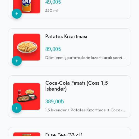
49,00₺
330 ml.
+
Patates Kızartması
89,00₺
Dilimlenmiş patateslerin kızartılarak servis edildiği bir atıştırmalıktır
+
Coca-Cola Fırsatı (Coss 1,5
İskender)
389,00₺
+
1,5 İskender + Patates Kızartması + Coca-Cola (45 cl.)
Fuse Tea (33 cl.)