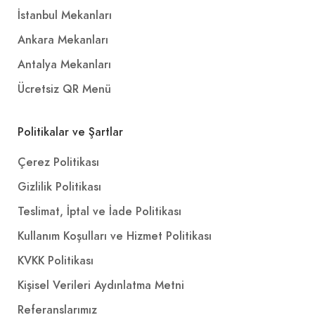
İstanbul Mekanları
330 ml.
+
Ankara Mekanları
Antalya Mekanları
Poşet
Ücretsiz QR Menü
0,00₺
Çevre Kanunu kapsamında yapılan değişiklikle her bir plastik poşetin tüketicilere 0,25 TL fiyat karşılığı satılması Çevre, Şehircilik ve İklim Değişikliği Bakanlığı tarafından zorunlu hale getirilmiştir. Plastik poşet talep etmeniz halinde ürünü sepete eklemeniz gerekmektedir. Sepete eklenen her bir plastik poşet için ilgili bedel tarafınızdan tahsil edilecektir.
+
Politikalar ve Şartlar
Çerez Politikası
2’li Coss Buçuk Menü
Gizlilik Politikası
Teslimat, İptal ve İade Politikası
649,00₺
2 Adet 1,5 İskender + İçecek (1 L.)
Kullanım Koşulları ve Hizmet Politikası
+
KVKK Politikası
Kişisel Verileri Aydınlatma Metni
Yemeksepeti Özel Coss Fırsat
Referanslarımız