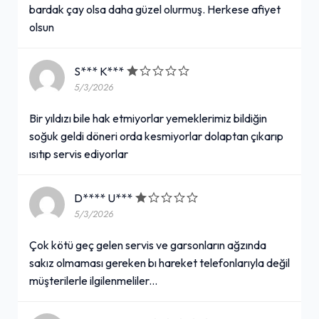
Turşu
bardak çay olsa daha güzel olurmuş. Herkese afiyet
olsun
59,00₺
Doğal yöntemlerle olgunlaşan, kütür kütür meşhur çubuk kornişon turşu
+
S*** K***
5/3/2026
Coss Menü
Bir yıldızı bile hak etmiyorlar yemeklerimiz bildiğin
soğuk geldi döneri orda kesmiyorlar dolaptan çıkarıp
279,00₺
ısıtıp servis ediyorlar
Tek İskender + Kutu İçecek
+
D**** U***
5/3/2026
İskender & Tatlı Menü
Çok kötü geç gelen servis ve garsonların ağzında
325,00₺
sakız olmaması gereken bı hareket telefonlarıyla değil
Tek İskender + Sufle
+
müşterilerle ilgilenmeliler...