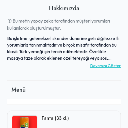
Hakkımızda
Bu metin yapay zeka tarafından müşteri yorumları
kullanılarak oluşturulmuştur.
Bu işletme, geleneksel İskender dönerine getirdiği lezzetli
yorumlarla tanınmaktadır ve birçok misafir tarafından bu
klasik Türk yemeği için tercih edilmektedir. Özellikle
masaya taze olarak eklenen özel tereyağı veya sos,
yemek deneyimine zengin bir dokunuş katmaktadır.
Devamını Göster
Alışveriş merkezlerindeki stratejik konumu sayesinde
ziyaretçilere pratik bir yemek alternatifi sunar. Zaman
zaman hizmet kalitesi değişkenlik gösterse de, işletme
Menü
özellikle ilgili ve güler yüzlü bazı personel üyeleri aracılığıyla
misafirlerine yardımcı olma gayretindedir. Sunduğu lezzetli
döner seçenekleriyle, genel olarak temiz bir ortamda
keyifli bir yemek deneyimi sunmayı hedeflemektedir.
Fanta (33 cl.)