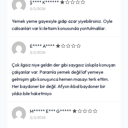
Ş**** K******
2'li Buçuk İskender Menü
5/3/2026
699,00₺
Yemek yeme gayesiyle gidip azar yiyebilirsiniz. Oyle
2 Adet 1,5 İskender + Patates Kızartması + İçecek (1 L.)
+
calisanlari var ki iletisim konusunda yontulmalilar.
E**** A****
2'li Dolu Dolu Menü
5/3/2026
649,00₺
Çok ilgisiz niye geldin der gibi saygısız üslupla konuşan
2 Adet Tek İskender + 2 Adet Mercimek Çorbası + Patates Kızartması + İçecek (1 L.)
+
çalışanlar var. Paramla yemek değil laf yemeye
gelmişim gibi konuşunca hemen masayı terk ettim.
Her baydoner bir değil. Afyon ikbal baydoner bir
Yemeksepeti Özel 2'li Tek
yıldızı bile haketmiyo
İskender
499,00₺
M***** E*** G*****
+
2 Adet Tek İskender
5/3/2026