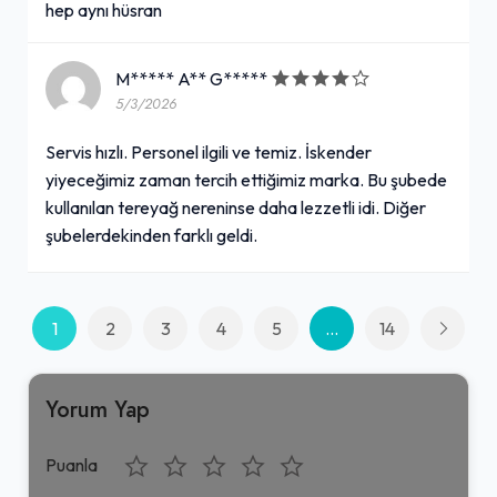
hep aynı hüsran
Tek İskender
M***** A** G*****
5/3/2026
289,00₺
Tek porsiyon et İskender
Servis hızlı. Personel ilgili ve temiz. İskender
+
yiyeceğimiz zaman tercih ettiğimiz marka. Bu şubede
kullanılan tereyağ nereninse daha lezzetli idi. Diğer
şubelerdekinden farklı geldi.
Coca-Cola (45 cl.)
49,00₺
450 ml.
+
1
2
3
4
5
...
14
Yorum Yap
Coca-Cola Şekersiz (1 L.)
59,00₺
Puanla
Pet şişe
+