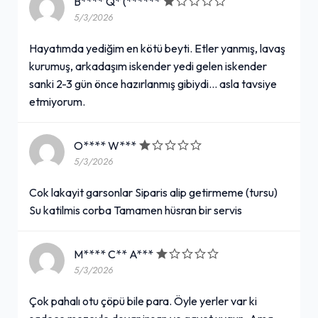
B**** Q* (******
5/3/2026
Çorba & Salata Menü
Hayatımda yediğim en kötü beyti. Etler yanmış, lavaş
249,00₺
kurumuş, arkadaşım iskender yedi gelen iskender
Mercimek Çorbası + Salata + Ayran
sanki 2-3 gün önce hazırlanmış gibiydi… asla tavsiye
+
etmiyorum.
Cappy (33 cl.)
O**** W***
5/3/2026
49,00₺
330 ml.
Cok lakayit garsonlar Siparis alip getirmeme (tursu)
+
Su katilmis corba Tamamen hüsran bir servis
Coca-Cola (1 L.)
M**** C** A***
5/3/2026
59,00₺
Pet şişe
Çok pahalı otu çöpü bile para. Öyle yerler var ki
+