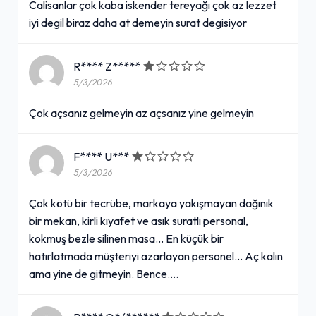
Calisanlar çok kaba iskender tereyağı çok az lezzet
iyi degil biraz daha at demeyin surat degisiyor
Su (33 cl.)
18,00₺
R**** Z*****
330 ml.
+
5/3/2026
Çok açsanız gelmeyin az açsanız yine gelmeyin
2'li Coss Menü
F**** U***
539,00₺
5/3/2026
2 Adet Tek İskender + İçecek (1 L.)
+
Çok kötü bir tecrübe, markaya yakışmayan dağınık
bir mekan, kirli kıyafet ve asık suratlı personal,
kokmuş bezle silinen masa... En küçük bir
Duble İskender
hatırlatmada müşteriyi azarlayan personel... Aç kalın
399,00₺
ama yine de gitmeyin. Bence....
Duble porsiyon et İskender
+