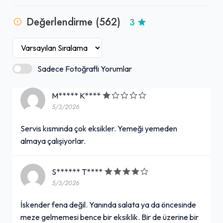
49,00₺
Değerlendirme (562)
3
330 ml.
+
Sadece Fotoğraflı Yorumlar
2'li Duble İskender & İçecek
689,00₺
M***** K****
2 Adet Duble İskender + İçecek (1 L.)
+
5/3/2026
Servis kısmında çok eksikler. Yemeği yemeden
almaya çalışiyorlar.
Coca-Cola Fırsatı (2'li Tek
İskender)
S****** T****
599,00₺
+
5/3/2026
Tek İskender (2 Adet) + Turşu + Patates Kızartması + Coca-Cola (1 L.)
İskender fena değil. Yanında salata ya da öncesinde
meze gelmemesi bence bir eksiklik. Bir de üzerine bir