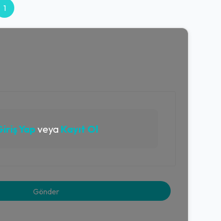
1
iriş Yap
veya
Kayıt Ol