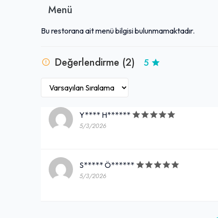
Menü
Bu restorana ait menü bilgisi bulunmamaktadır.
Değerlendirme (2)
5
Y**** H******
5/3/2026
S***** Ö******
5/3/2026