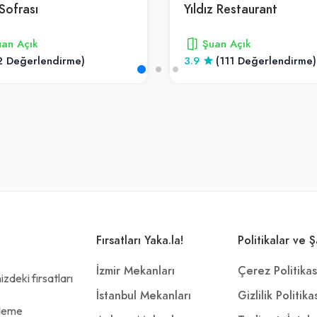
Sofrası
Yıldız Restaurant
an Açık
Şuan Açık
2 Değerlendirme)
3.9
(111 Değerlendirme)
Fırsatları Yaka.la!
Politikalar ve Ş
İzmir Mekanları
Çerez Politikas
zdeki fırsatları
İstanbul Mekanları
Gizlilik Politika
ödeme