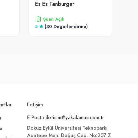
Es Es Tanburger
Mev
Şuan Açık
5
(30 Değerlendirme)
5
artlar
İletişim
E-Posta
iletisim@yakalamac.com.tr
ı
Dokuz Eylül Üniversitesi Teknoparkı
sı
Adatepe Mah. Doğuş Cad. No:207 Z