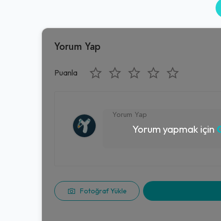
Yorum Yap
Puanla
Yorum yapmak için
G
Fotoğraf Yükle