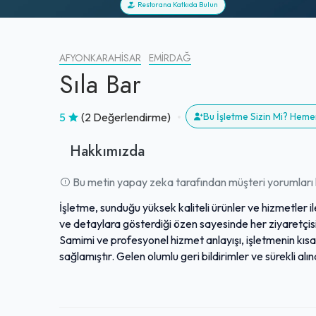
Restorana Katkıda Bulun
AFYONKARAHISAR
EMIRDAĞ
Sıla Bar
5
(2 Değerlendirme)
Bu İşletme Sizin Mi? Heme
Hakkımızda
Bu metin yapay zeka tarafından müşteri yorumları k
İşletme, sunduğu yüksek kaliteli ürünler ve hizmetler
ve detaylara gösterdiği özen sayesinde her ziyaretçis
Samimi ve profesyonel hizmet anlayışı, işletmenin kısa 
sağlamıştır. Gelen olumlu geri bildirimler ve sürekli alın
sektördeki ayrıcalıklı konumunu pekiştirmektedir. Ziyare
atmosferden son derece memnun kalmaktadır. Bu özelli
mükemmeliyetçiliğinin bir kanıtıdır.