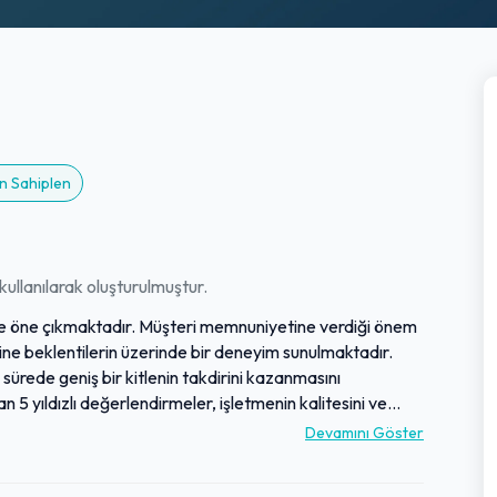
n Sahiplen
ullanılarak oluşturulmuştur.
 ile öne çıkmaktadır. Müşteri memnuniyetine verdiği önem
ine beklentilerin üzerinde bir deneyim sunulmaktadır.
sürede geniş bir kitlenin takdirini kazanmasını
an 5 yıldızlı değerlendirmeler, işletmenin kalitesini ve
tçiler, işletmenin sunduğu tutarlı kalite ve keyifli
Devamını Göster
kleriyle işletme, müşteri odaklı yaklaşımının ve