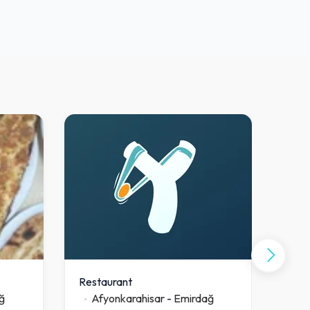
Restaurant
Rest
ğ
Afyonkarahisar
-
Emirdağ
A