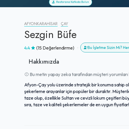
Restorana Katkıda Bulun
AFYONKARAHISAR
ÇAY
Sezgin Büfe
4.4
(15 Değerlendirme)
Bu İşletme Sizin Mi? H
Hakkımızda
Bu metin yapay zeka tarafından müşteri yorumları k
Afyon-Çay yolu üzerinde stratejik bir konuma sahip ola
şekerleme arayanlar için popüler bir duraktır. Müşteri
taze olup, özellikle Sultan ve cevizli lokum çeşitleri b
sıra, taze ve kaliteli şekerlemeler de en uygun fiyat
sayesinde seyahat edenlerin sıkça tercih ettiği ve şidd
memnuniyet alan bu durak, hem taptaze lezzetleri hem