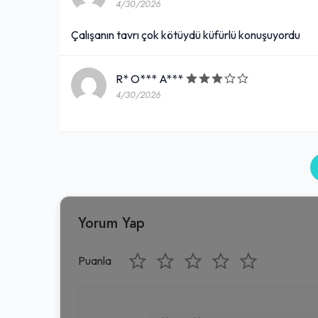
4/30/2026
Çalışanın tavrı çok kötüydü küfürlü konuşuyordu
R* O*** A***
4/30/2026
Yorum Yap
Puanla