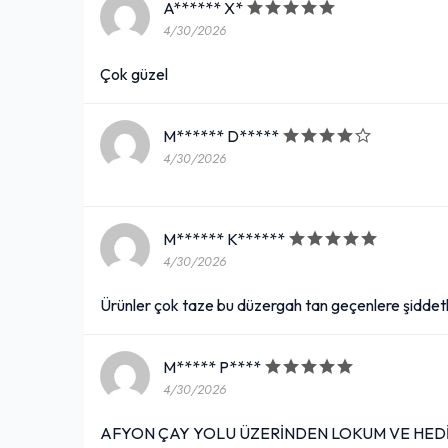
A****** X*
4/30/2026
Çok güzel
M****** D*****
4/30/2026
M****** K******
4/30/2026
Ürünler çok taze bu düzergah tan geçenlere şiddet
M***** P****
4/30/2026
AFYON ÇAY YOLU ÜZERİNDEN LOKUM VE HEDİY