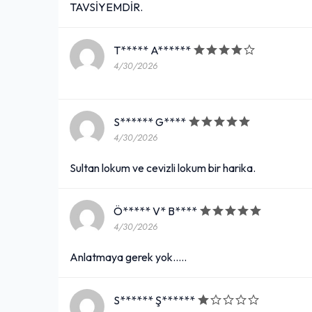
TAVSİYEMDİR.
T***** A******
4/30/2026
S****** G****
4/30/2026
Sultan lokum ve cevizli lokum bir harika.
Ö***** V* B****
4/30/2026
Anlatmaya gerek yok.....
S****** Ş******