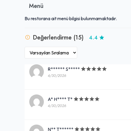
Menü
Bu restorana ait menü bilgisi bulunmamaktadır.
Değerlendirme (15)
4.4
R****** S*****
4/30/2026
A* H**** T*
4/30/2026
N** T******