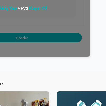
iriş Yap
veya
Kayıt Ol
ar