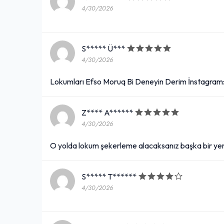
4/30/2026
S***** Ü***
4/30/2026
Lokumları Efso Moruq Bi Deneyin Derim İnstagra
Z**** A******
4/30/2026
O yolda lokum şekerleme alacaksanız başka bir ye
S***** T******
4/30/2026