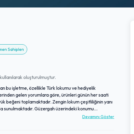
emen Sahiplen
ullanılarak oluşturulmuştur.
n bu işletme, özellikle Türk lokumu ve hediyelik
lerinden gelen yorumlara göre, ürünleri günün her saati
üyük beğeni toplamaktadır. Zengin lokum çeşitliliğinin yanı
larla sunulmaktadır. Güzergah üzerindeki konumu
etle tavsiye ettiği bir noktadır. Misafirlerinden yüksek
Devamını Göster
 de müşteri odaklı hizmetiyle öne çıkmaktadır.