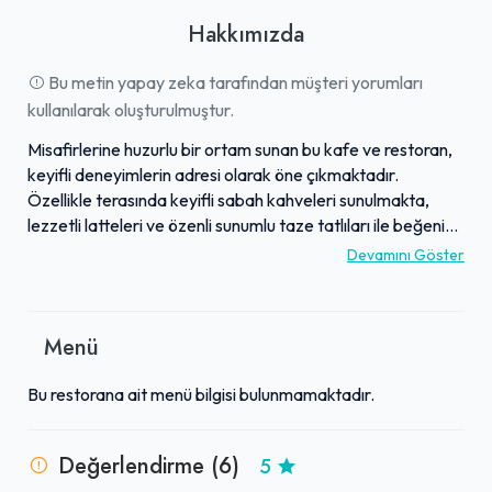
Hakkımızda
Bu metin yapay zeka tarafından müşteri yorumları
kullanılarak oluşturulmuştur.
Misafirlerine huzurlu bir ortam sunan bu kafe ve restoran,
keyifli deneyimlerin adresi olarak öne çıkmaktadır.
Özellikle terasında keyifli sabah kahveleri sunulmakta,
lezzetli latteleri ve özenli sunumlu taze tatlıları ile beğeni
toplamaktadır. Menüsünde yer alan yemekler de aynı
Devamını Göster
yüksek kaliteyi taşımakta, internet üzerinden verilen
siparişlerde dahi sunduğu müşteri odaklı destekle fark
yaratmaktadır. İşletme, ilgili ve nazik personeli sayesinde
Menü
misafirlerine rahat ve sıcak bir atmosfer sağlamaktadır.
Mekanın temiz havası ve taze çayları, zaman zaman
Bu restorana ait menü bilgisi bulunmamaktadır.
sunulan ikramlarla birlikte ziyaretçilerin deneyimini
zenginleştiren detaylardır. Estetik konsepti ve tutarlı
hizmet kalitesiyle tavsiye edilen bir mekandır.
Değerlendirme (6)
5