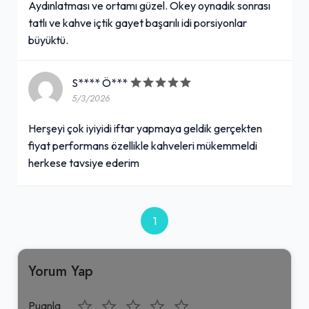
Aydınlatması ve ortamı güzel. Okey oynadık sonrası
tatlı ve kahve içtik gayet başarılı idi porsiyonlar
büyüktü.
S**** Ö***
5/3/2026
Herşeyi çok iyiyidi iftar yapmaya geldik gerçekten
fiyat performans özellikle kahveleri mükemmeldi
herkese tavsiye ederim
1
Yorum Yap
Puanla