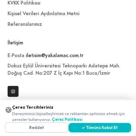
KVKK Politikası
Kişisel Verileri Aydınlatma Metni
Referanslarımız
İletişim
E-Posta
iletisim@yakalamac.com.tr
Dokuz Eylül Üniversitesi Teknoparkı Adatepe Mah.
Doğuş Cad. No:207 Z İç Kapı No:1 Buca/İzmir
📱 Mobil uygulamamızı keşfedin!
Çerez Tercihleriniz
🍪
✖
Deneyiminizi kişiselleştirmek ve reklamları optimize etmek için
0
çerezler kullanıyoruz.
Çerez Politikası
Reddet
✓ Tümünü Kabul Et
2026 ©
Yakala
. All rights reserved.