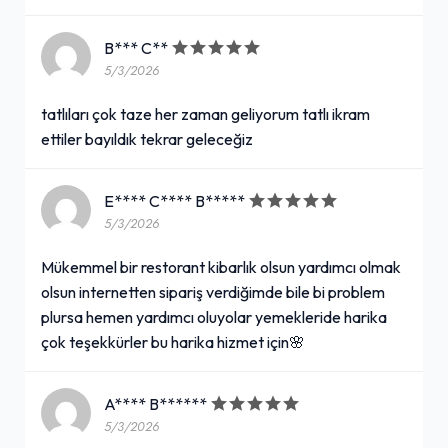
B*** C**
5/3/2026
tatlıları çok taze her zaman geliyorum tatlı ikram
ettiler bayıldık tekrar geleceğiz
E**** C**** B*****
5/3/2026
Mükemmel bir restorant kibarlık olsun yardımcı olmak
olsun internetten sipariş verdiğimde bile bi problem
plursa hemen yardımcı oluyolar yemekleride harika
çok teşekkürler bu harika hizmet için🌸
A**** B******
5/3/2026