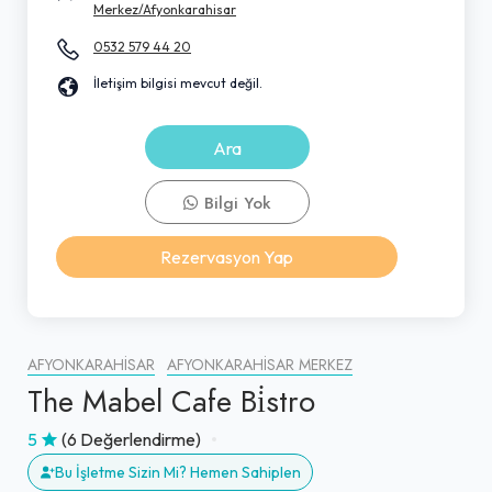
Merkez/Afyonkarahisar
0532 579 44 20
İletişim bilgisi mevcut değil.
Ara
Bilgi Yok
Rezervasyon Yap
AFYONKARAHISAR
AFYONKARAHISAR MERKEZ
The Mabel Cafe Bi̇stro
5
(6 Değerlendirme)
Bu İşletme Sizin Mi? Hemen Sahiplen