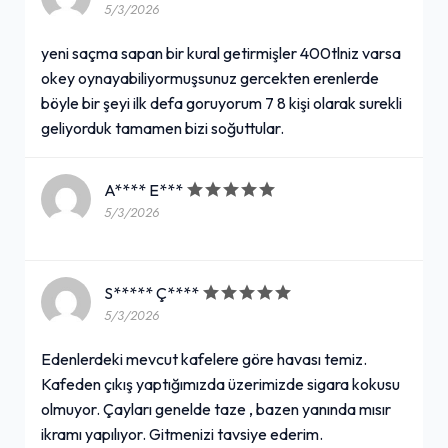
5/3/2026
yeni saçma sapan bir kural getirmişler 400tlniz varsa
okey oynayabiliyormuşsunuz gercekten erenlerde
böyle bir şeyi ilk defa goruyorum 7 8 kişi olarak surekli
geliyorduk tamamen bizi soğuttular.
A**** E***
5/3/2026
S***** Ç****
5/3/2026
Edenlerdeki mevcut kafelere göre havası temiz.
Kafeden çıkış yaptığımızda üzerimizde sigara kokusu
olmuyor. Çayları genelde taze , bazen yanında mısır
ikramı yapılıyor. Gitmenizi tavsiye ederim.