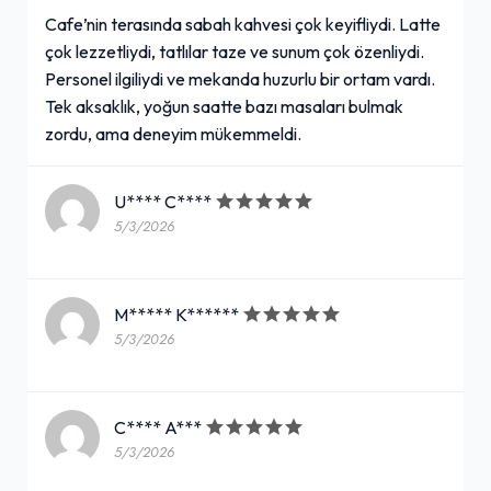
Cafe’nin terasında sabah kahvesi çok keyifliydi. Latte
çok lezzetliydi, tatlılar taze ve sunum çok özenliydi.
Personel ilgiliydi ve mekanda huzurlu bir ortam vardı.
Tek aksaklık, yoğun saatte bazı masaları bulmak
zordu, ama deneyim mükemmeldi.
U**** C****
5/3/2026
M***** K******
5/3/2026
C**** A***
5/3/2026