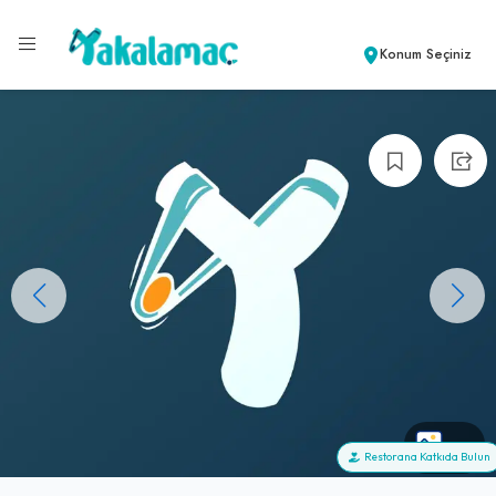
Konum Seçiniz
+0
Restorana Katkıda Bulun