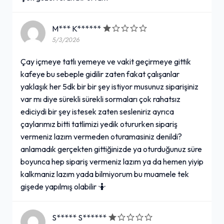
M*** K******
5/3/2026
Çay içmeye tatlı yemeye ve vakit geçirmeye gittik
kafeye bu sebeple gidilir zaten fakat çalışanlar
yaklaşık her 5dk bir bir şey istiyor musunuz siparişiniz
var mı diye sürekli sürekli sormaları çok rahatsız
ediciydi bir şey istesek zaten sesleniriz ayrıca
çaylarımız bitti tatlimizi yedik otururken sipariş
vermeniz lazım vermeden oturamasiniz denildi?
anlamadık gerçekten gittiğinizde ya oturduğunuz süre
boyunca hep sipariş vermeniz lazım ya da hemen yiyip
kalkmaniz lazım yada bilmiyorum bu muamele tek
gişede yapılmış olabilir 🤷
S***** S******