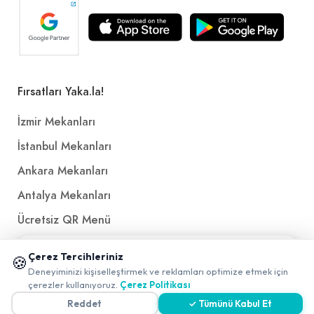
Fırsatları Yaka.la!
İzmir Mekanları
İstanbul Mekanları
Ankara Mekanları
Antalya Mekanları
Ücretsiz QR Menü
📱 Mobil uygulamamızı keşfedin!
Çerez Tercihleriniz
🍪
Politikalar ve Şartlar
✖
Deneyiminizi kişiselleştirmek ve reklamları optimize etmek için
0
çerezler kullanıyoruz.
Çerez Politikası
Çerez Politikası
Reddet
✓ Tümünü Kabul Et