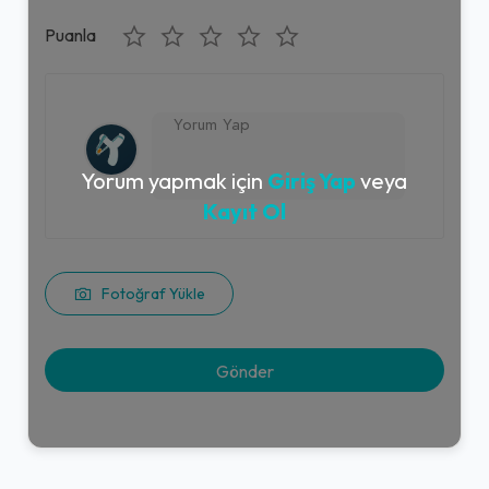
Puanla
Yorum yapmak için
Giriş Yap
veya
Kayıt Ol
Fotoğraf Yükle