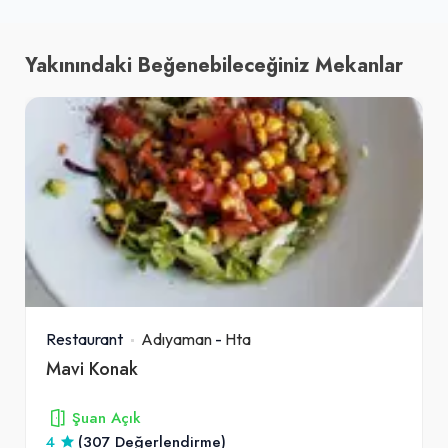
Yakınındaki Beğenebileceğiniz Mekanlar
Restaurant
Adıyaman
-
Hta
Mavi Konak
Şuan Açık
4
(307 Değerlendirme)