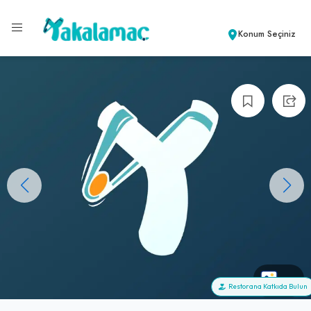
Konum Seçiniz
+0
Restorana Katkıda Bulun