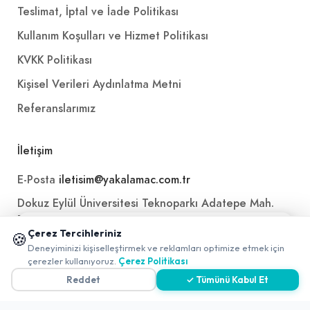
Teslimat, İptal ve İade Politikası
Kullanım Koşulları ve Hizmet Politikası
KVKK Politikası
Kişisel Verileri Aydınlatma Metni
Referanslarımız
İletişim
E-Posta
iletisim@yakalamac.com.tr
Dokuz Eylül Üniversitesi Teknoparkı Adatepe Mah.
Doğuş Cad. No:207 Z İç Kapı No:1 Buca/İzmir
📱 Mobil uygulamamızı keşfedin!
Çerez Tercihleriniz
🍪
✖
Deneyiminizi kişiselleştirmek ve reklamları optimize etmek için
0
çerezler kullanıyoruz.
Çerez Politikası
Reddet
✓ Tümünü Kabul Et