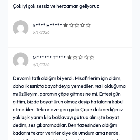
Çok iyi çok sessiz ve herzaman geliyoruz
S**** E*****
6/1/2026
M****** T****
6/1/2026
Devamlı tatlı aldığım bi yerdi. Misafirlerim için aldım,
daha ilk ısırıkta bayat deyip yemediler, rezil olduğuma
mı üzüleyim, paramın çöpe gitmesine mi. Ertesi gün
gittim, bizde bayat ürün olmaz deyip hatalarını kabul
etmediler. Tekrar eve geri gidip Çöpe dökmediğimiz
yaklaşık yarım kilo baklavayı götrüp alın işte bayat
dedim, ses çıkaramadılar. Ben tazesinden aldığım
kadarını tekrar verirler diye de umdum ama nerde,