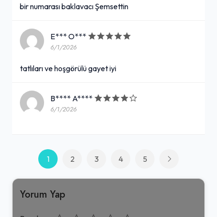
bir numarası baklavacı Şemsettin
E*** O***
6/1/2026
tatlıları ve hoşgörülü gayet iyi
B**** A****
6/1/2026
1
2
3
4
5
Yorum Yap