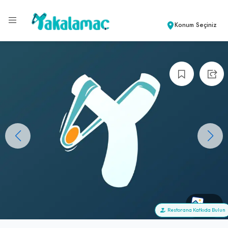
Konum Seçiniz
+0
Restorana Katkıda Bulun