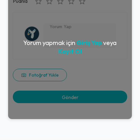
Puanla
Yorum yapmak için
Giriş Yap
veya
Kayıt Ol
Fotoğraf Yükle