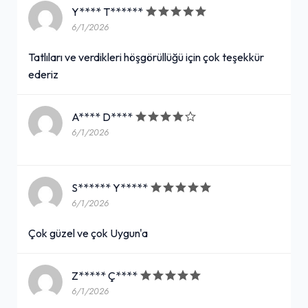
Y**** T******
6/1/2026
Tatlıları ve verdikleri höşgörüllüğü için çok teşekkür
ederiz
A**** D****
6/1/2026
S****** Y*****
6/1/2026
Çok güzel ve çok Uygun'a
Z***** Ç****
6/1/2026