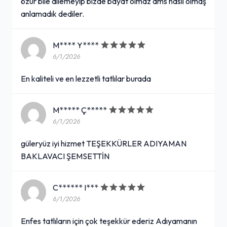
özür bile dilemeyip bizde bayat olmaz ams nasıl olmaş
anlamadık dediler.
M**** Y****
6/1/2026
En kaliteli ve en lezzetli tatlılar burada
M***** Ç*****
6/1/2026
güleryüz iyi hizmet TEŞEKKÜRLER ADIYAMAN
BAKLAVACI ŞEMSETTİN
C****** I***
6/1/2026
Enfes tatlıların için çok teşekkür ederiz Adıyamanın