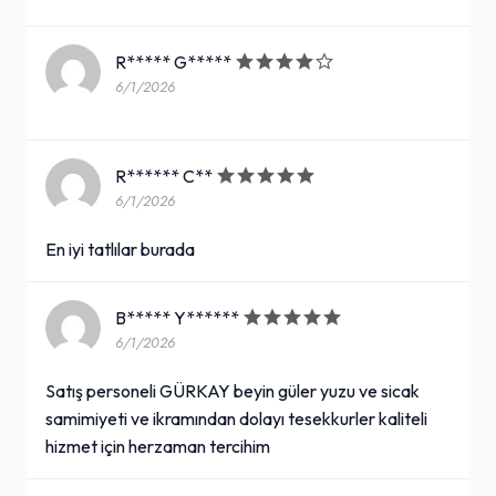
R***** G*****
6/1/2026
R****** C**
6/1/2026
En iyi tatlılar burada
B***** Y******
6/1/2026
Satış personeli GÜRKAY beyin güler yuzu ve sicak
samimiyeti ve ikramından dolayı tesekkurler kaliteli
hizmet için herzaman tercihim