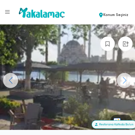
Konum Seçiniz
+8
Restorana Katkıda Bulun