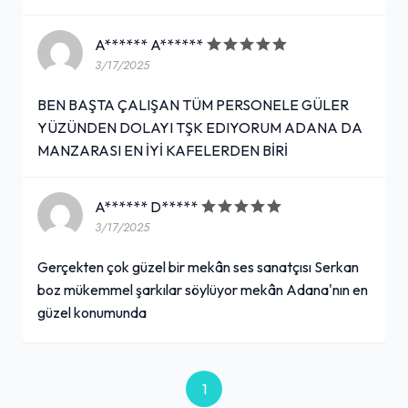
A****** A******
3/17/2025
BEN BAŞTA ÇALIŞAN TÜM PERSONELE GÜLER
YÜZÜNDEN DOLAYI TŞK EDIYORUM ADANA DA
MANZARASI EN İYİ KAFELERDEN BİRİ
A****** D*****
3/17/2025
Gerçekten çok güzel bir mekân ses sanatçısı Serkan
boz mükemmel şarkılar söylüyor mekân Adana'nın en
güzel konumunda
1