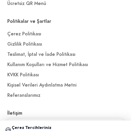
Ücretsiz QR Menü
Politikalar ve Şartlar
Çerez Politikası
Gizlilik Politikası
Teslimat, İptal ve İade Politikası
Kullanım Koşulları ve Hizmet Politikası
KVKK Politikası
Kişisel Verileri Aydınlatma Metni
Referanslarımız
İletişim
E-Posta
iletisim@yakalamac.com.tr
📱 Mobil uygulamamızı keşfedin!
Çerez Tercihleriniz
🍪