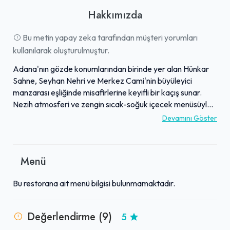
Hakkımızda
Bu metin yapay zeka tarafından müşteri yorumları
kullanılarak oluşturulmuştur.
Adana'nın gözde konumlarından birinde yer alan Hünkar
Sahne, Seyhan Nehri ve Merkez Cami'nin büyüleyici
manzarası eşliğinde misafirlerine keyifli bir kaçış sunar.
Nezih atmosferi ve zengin sıcak-soğuk içecek menüsüyle
dikkat çeken mekan, özellikle unutulmaz kahveleriyle
Devamını Göster
misafirlerinin beğenisini kazanmaktadır. Hünkar Sahne,
canlı müzik performanslarıyla ziyaretçilerine huzur veren,
akılda kalıcı akşamlar yaşatır. İşletme sahipleri ve
Menü
çalışanların güler yüzlü ve ilgili yaklaşımları, konukların
memnuniyetini en üst düzeyde tutar. Yakın zamanda
Bu restorana ait menü bilgisi bulunmamaktadır.
yapılan yeniliklerle daha da güzelleşen bu mekan, suya
karşı vakit geçirmek isteyen aileler için de ideal bir
alternatiftir.
Değerlendirme (9)
5