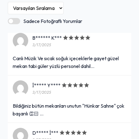
Sadece Fotoğraflı Yorumlar
B****** K***
3/17/2025
Canlı Müzik Ve sıcak soğuk içeceklerle gayet güzel
mekan tabi güler yüzlü personel dahil...
İ***** Y****
3/17/2025
Bildiğiniz bütün mekanları unutun "Hünkar Sahne" çok
başarılı 👏🏻 …
D***** İ***