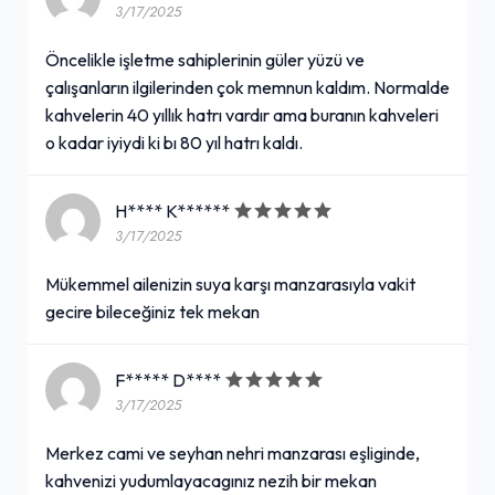
3/17/2025
Öncelikle işletme sahiplerinin güler yüzü ve
çalışanların ilgilerinden çok memnun kaldım. Normalde
kahvelerin 40 yıllık hatrı vardır ama buranın kahveleri
o kadar iyiydi ki bı 80 yıl hatrı kaldı.
H**** K******
3/17/2025
Mükemmel ailenizin suya karşı manzarasıyla vakit
gecire bileceğiniz tek mekan
F***** D****
3/17/2025
Merkez cami ve seyhan nehri manzarası eşliginde,
kahvenizi yudumlayacagınız nezih bir mekan