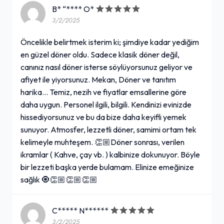
B* “**** O*
3/2/2025
Öncelikle belirtmek isterim ki; şimdiye kadar yediğim
en güzel döner oldu. Sadece klasik döner değil,
canınız nasıl döner isterse söylüyorsunuz geliyor ve
afiyet ile yiyorsunuz. Mekan, Döner ve tanıtım
harika... Temiz, nezih ve fiyatlar emsallerine göre
daha uygun. Personel ilgili, bilgili. Kendinizi evinizde
hissediyorsunuz ve bu da bize daha keyifli yemek
sunuyor. Atmosfer, lezzetli döner, samimi ortam tek
kelimeyle muhteşem. 👏🏼Döner sonrası, verilen
ikramlar ( Kahve, çay vb. ) kalbinize dokunuyor. Böyle
bir lezzeti başka yerde bulamam. Elinize emeğinize
sağlık 🧿👏🏼👏🏼👏🏼
C***** N******
3/2/2025