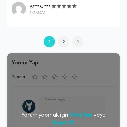
A*** O***
3/2/2025
1
2
Yorum Yap
Puanla
Yorum yapmak için
Giriş Yap
veya
Kayıt Ol