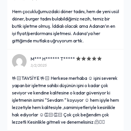
Hem çocukluğumuzdaki döner tadını, hem de yeni usül
döner, burger tadını bulabildiğimiz nezih, temiz bir
butik işletme olmuş. İddialı olacak ama Adanan’ın en
iyi fiyat/perdormans işletmesi. Adana’ya her
gittiğimde mutlaka uğruyorum artık.
M*** H****** T*****
3/2/2025
🤟🏻TAVSİYE 🤟🏻 Herkese merhaba ☺️ işini severek
yapan bir işletme sahibi düşünün işini o kadar çok
seviyor ve kendine kalitesine o kadar güveniyor ki
işletmenin ismini “Sevdam “ koyuyor ☺️ hem işiyle hem
lezzetiyle hem kalitesiyle ,samimiyetleriyle kesinlikle
hak ediyorlar ☺️👏🏻👏🏻 Çok çok beğendim çok
lezzetli Kesinlikle gitmeli ve denemelisiniz 🫠👌🏻