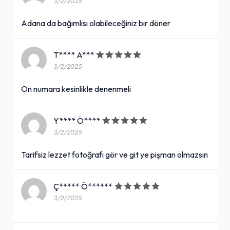
3/2/2025
Adana da bağımlısı olabileceğiniz bir döner
T**** A***
3/2/2025
On numara kesinlikle denenmeli
Y**** Ö****
3/2/2025
Tarifsiz lezzet fotoğrafı gör ve git ye pişman olmazsın
Ç***** Ö******
3/2/2025