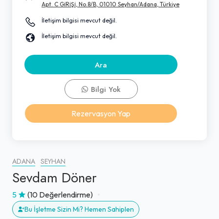
Apt. C Gi̇Ri̇Şi̇, No.8/B, 01010 Seyhan/Adana, Türkiye
İletişim bilgisi mevcut değil.
İletişim bilgisi mevcut değil.
Ara
Bilgi Yok
Rezervasyon Yap
ADANA
SEYHAN
Sevdam Döner
5
(10 Değerlendirme)
Bu İşletme Sizin Mi? Hemen Sahiplen