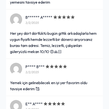
yemesini tavsiye ederim
B****** A*****
3/2/2025
Her şey dört dörtlüktü bugün gittik arkadaşlarla hem
uygun fiyatlı hemde lezzetli bir dönerci arıyorsanız
burası tam adresi. Temiz, lezzetli, çalışanları
güleryüzlü mekan 10/10 😍🙏🏻
P**** B***
3/2/2025
Yemek için gelinebilecek en iyi yer favorim oldu
tavsiye ederim 🥰
E** A****