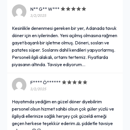
N** G** W***
3/2/2025
Kesinlikle denenmesi gereken bir yer, Adanada tavuk
döner için en iyilerinden. Yeni açılmış olmasına rağmen
gayet başarılı bir işletme olmuş. Döneri, sosları ve
patates süper. Soslarını dahil kendileri yapıyorlarmış.
Personeli ilgili alakalı, ortamı tertemiz. Fiyatlarda
piyasanın altında. Tavsiye ediyorum…
F**** Ö******
3/2/2025
Hayatımda yediğim en güzel döner diyebilirim
personel olsun hizmet sahibi olsun çok güler yüzlü ve
ilgiliydi ellerinize sağlık herşey çok güzeldi emeği
geçen herkese teşekkür ederim 🙏 şiddetle tavsiye