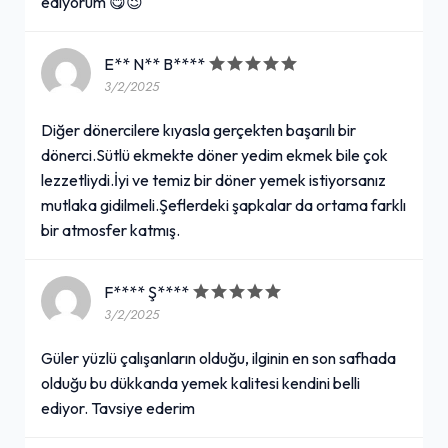
ediyorum 😋😉
E** N** B****
3/2/2025
Diğer dönercilere kıyasla gerçekten başarılı bir
dönerci.Sütlü ekmekte döner yedim ekmek bile çok
lezzetliydi.İyi ve temiz bir döner yemek istiyorsanız
mutlaka gidilmeli.Şeflerdeki şapkalar da ortama farklı
bir atmosfer katmış.
F**** Ş****
3/2/2025
Güler yüzlü çalışanların olduğu, ilginin en son safhada
olduğu bu dükkanda yemek kalitesi kendini belli
ediyor. Tavsiye ederim