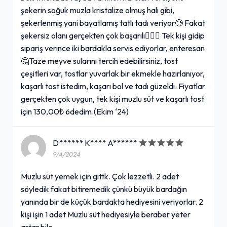
şekerin soğuk muzla kristalize olmuş hali gibi,
şekerlenmiş yani bayatlamış tatlı tadı veriyor🥲 Fakat
şekersiz olanı gerçekten çok başarılı👌🏻💯 Tek kişi gidip
sipariş verince iki bardakla servis ediyorlar, enteresan
🤔Taze meyve sularını tercih edebilirsiniz, tost
çeşitleri var, tostlar yuvarlak bir ekmekle hazırlanıyor,
kaşarlı tost istedim, kaşarı bol ve tadı güzeldi. Fiyatlar
gerçekten çok uygun, tek kişi muzlu süt ve kaşarlı tost
için 130,00₺ ödedim.(Ekim ‘24)
D****** K**** A******
9/4/2024
Muzlu süt yemek için gittk. Çok lezzetli. 2 adet
söyledik fakat bitiremedik çünkü büyük bardağın
yanında bir de küçük bardakta hediyesini veriyorlar. 2
kişi işin 1 adet Muzlu süt hediyesiyle beraber yeter
artar bile.