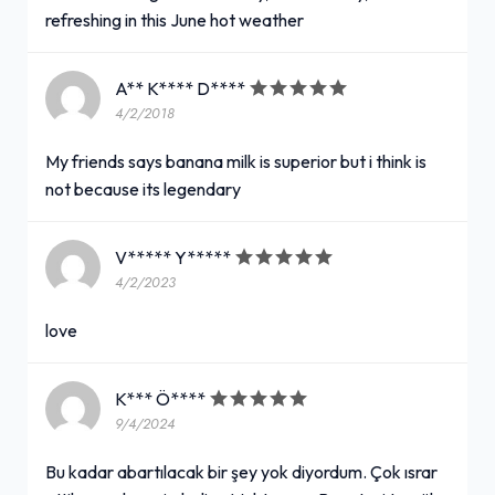
refreshing in this June hot weather
A** K**** D****
4/2/2018
My friends says banana milk is superior but i think is
not because its legendary
V***** Y*****
4/2/2023
love
K*** Ö****
9/4/2024
Bu kadar abartılacak bir şey yok diyordum. Çok ısrar