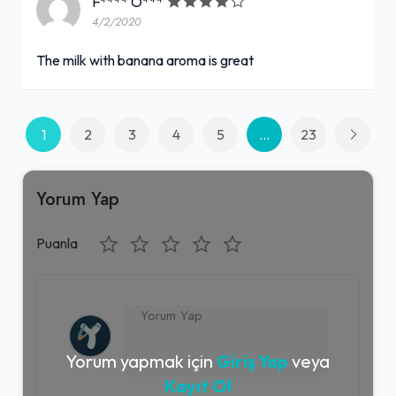
F**** O***
4/2/2020
The milk with banana aroma is great
1
2
3
4
5
...
23
Yorum Yap
Puanla
Yorum yapmak için
Giriş Yap
veya
Kayıt Ol