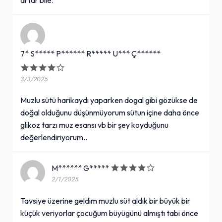
7* S***** P****** R***** U*** Ç******
3/3/2025
Muzlu sütü harikaydı yaparken dogal gibi gözükse de
doğal olduğunu düşünmüyorum sütun içine daha önce
glikoz tarzı muz esansı vb bir şey koyduğunu
değerlendiriyorum..
M****** G*****
2/1/2025
Tavsiye üzerine geldim muzlu süt aldık bir büyük bir
küçük veriyorlar çocuğum büyügünü almıştı tabi önce