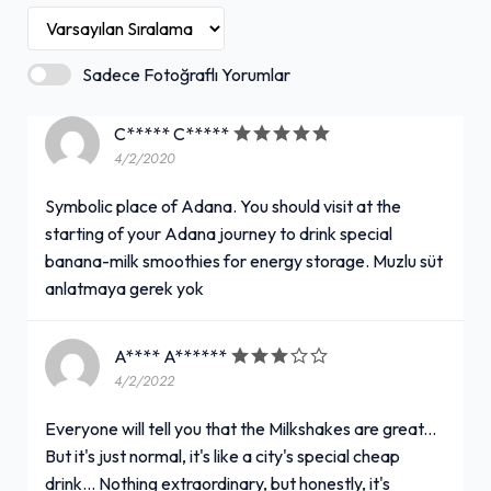
Sadece Fotoğraflı Yorumlar
C***** C*****
4/2/2020
Symbolic place of Adana. You should visit at the
starting of your Adana journey to drink special
banana-milk smoothies for energy storage. Muzlu süt
anlatmaya gerek yok
A**** A******
4/2/2022
Everyone will tell you that the Milkshakes are great...
But it's just normal, it's like a city's special cheap
drink... Nothing extraordinary, but honestly, it's