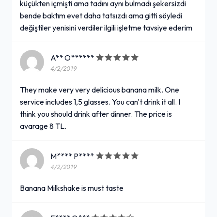
küçükten içmişti ama tadını aynı bulmadı şekersizdi
bende baktım evet daha tatsızdı ama gitti söyledi
değiştiler yenisini verdiler ilgili işletme tavsiye ederim
A** O******
4/2/2019
They make very very delicious banana milk. One
service includes 1,5 glasses. You can't drink it all. I
think you should drink after dinner. The price is
avarage 8 TL.
M**** P****
4/2/2019
Banana Milkshake is must taste