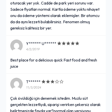
oturacak yer yok. Cadde de park yeri sorunu var.
Sadece fiyatları normal. Kartla ödeme yoktu nihayet
onu da ödeme yöntemi olarak eklemişler. Bir atomcu
da da aynı lezzeti bulabilirsiniz. Fenomen olmuş
gereksiz kalitesiz bir yer.
Y****** U******
4/2/2019
Best place for a delicious quick Fast food and fresh
juice
T******
11/3/2024
Çok övüldüğü için denemek istedim. Muzlu süt
gerçekten lezzetliydi, siparişi verirken şekersiz olarak
belirtmenizde fayda var‼️normal olan versiyonu