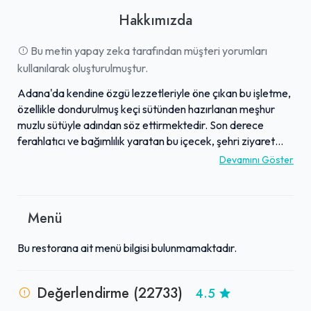
Hakkımızda
Bu metin yapay zeka tarafından müşteri yorumları
kullanılarak oluşturulmuştur.
Adana'da kendine özgü lezzetleriyle öne çıkan bu işletme,
özellikle dondurulmuş keçi sütünden hazırlanan meşhur
muzlu sütüyle adından söz ettirmektedir. Son derece
ferahlatıcı ve bağımlılık yaratan bu içecek, şehri ziyaret
edenlerin mutlaka denemesi gereken eşsiz bir tat olarak
Devamını Göster
yorumlanmaktadır. Menüsünde yer alan sade ama lezzetli
tostları, zengin malzemeleriyle özellikle yengen ve karışık
tost seçenekleriyle muzlu süte mükemmel bir eşlikçi sunar.
Menü
Misafirlerine uygun fiyatlı ve doyurucu porsiyonlar sunan
işletme, sunduğu kaliteli ve otantik lezzetlerle Adana'nın
Bu restorana ait menü bilgisi bulunmamaktadır.
favori duraklarından biri haline gelmiştir. Bu benzersiz
lezzet deneyimi, birçok kişi için şehrin en keyifli anlarından
birini oluşturmaktadır.
Değerlendirme (22733)
4.5