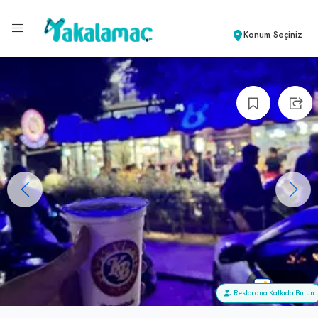
Konum Seçiniz
+100
Restorana Katkıda Bulun