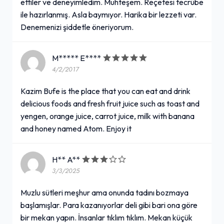
ettiler ve deneyimledim. Muhteşem. Reçetesi tecrübe
ile hazırlanmış. Asla baymıyor. Harika bir lezzeti var.
Denemenizi şiddetle öneriyorum.
M***** E****
4/2/2017
Kazim Bufe is the place that you can eat and drink
delicious foods and fresh fruit juice such as toast and
yengen, orange juice, carrot juice, milk with banana
and honey named Atom. Enjoy it
H** A**
3/3/2025
Muzlu sütleri meşhur ama onunda tadını bozmaya
başlamışlar. Para kazanıyorlar deli gibi bari ona göre
bir mekan yapın. İnsanlar tıklım tıklım. Mekan küçük