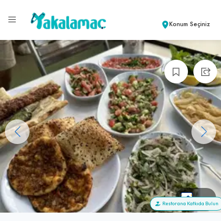
Konum Seçiniz
+99
Restorana Katkıda Bulun