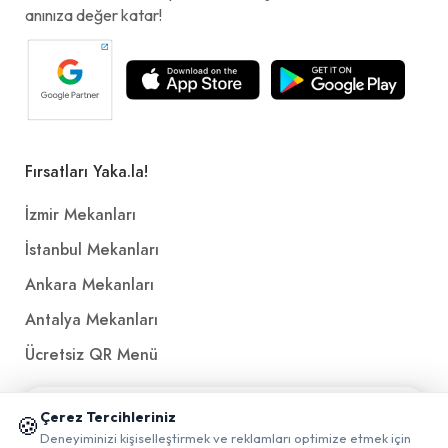
anınıza değer katar!
Fırsatları Yaka.la!
İzmir Mekanları
İstanbul Mekanları
Ankara Mekanları
Antalya Mekanları
Ücretsiz QR Menü
📱 Mobil uygulamamızı keşfedin!
Politikalar ve Şartlar
Çerez Tercihleriniz
🍪
✖
Deneyiminizi kişiselleştirmek ve reklamları optimize etmek için
0