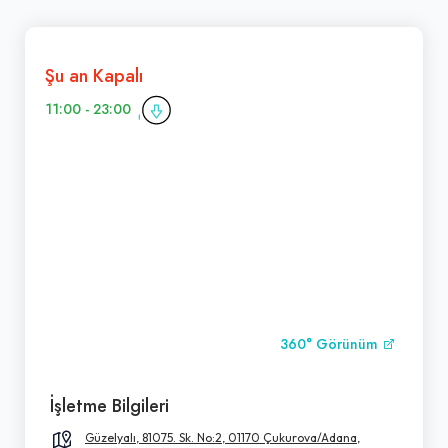
Şu an Kapalı
11:00 - 23:00
360° Görünüm
İşletme Bilgileri
Güzelyalı, 81075. Sk. No:2, 01170 Çukurova/Adana,