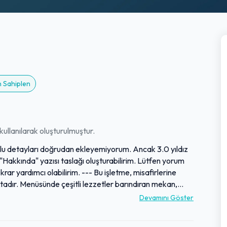
n Sahiplen
ullanılarak oluşturulmuştur.
umlu detayları doğrudan ekleyemiyorum. Ancak 3.0 yıldız
Hakkında" yazısı taslağı oluşturabilirim. Lütfen yorum
irim. --- Bu işletme, misafirlerine
tadır. Menüsünde çeşitli lezzetler barındıran mekan,
r. Sade ve samimi atmosferiyle dikkat çeken bu yer,
Devamını Göster
lar için tercih edilmektedir. Kolay ulaşılabilir konumu
k isteyenlere pratik bir kaçış noktası sunar. Genel