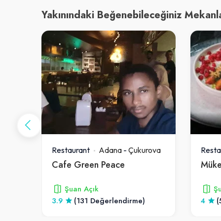
Yakınındaki Beğenebileceğiniz Mekanl
ova
Restaurant
Adana
-
Çukurova
Resta
yfi
Cafe Green Peace
Müke
Şuan Açık
Şu
3.9
(131 Değerlendirme)
4
(