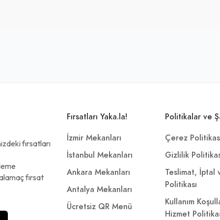
Fırsatları Yaka.la!
Politikalar ve Ş
İzmir Mekanları
Çerez Politikas
zdeki fırsatları
İstanbul Mekanları
Gizlilik Politika
ödeme
Ankara Mekanları
Teslimat, İptal
alamaç fırsat
Politikası
Antalya Mekanları
Kullanım Koşull
Ücretsiz QR Menü
Hizmet Politika