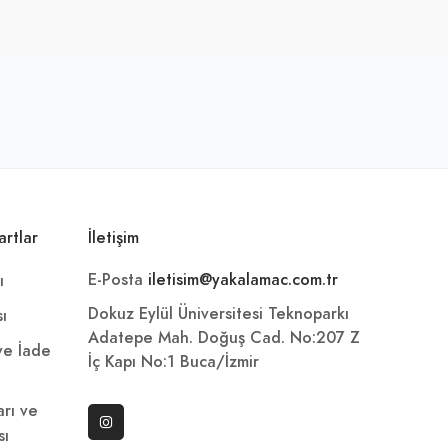
artlar
İletişim
E-Posta
iletisim@yakalamac.com.tr
ı
Dokuz Eylül Üniversitesi Teknoparkı
sı
Adatepe Mah. Doğuş Cad. No:207 Z
 ve İade
İç Kapı No:1 Buca/İzmir
arı ve
sı