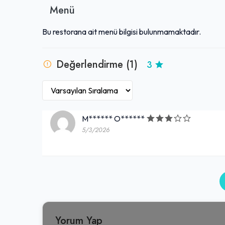
olarak, ziyaretçilerine beklentileri karşılayan, sıcak
Menü
Bu restorana ait menü bilgisi bulunmamaktadır.
Değerlendirme (1)
3
M****** O******
5/3/2026
Yorum Yap