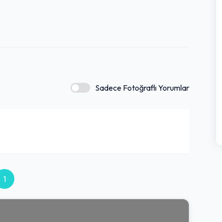
 ve davetkar bir deneyim vadeden bir mekandır.
Sadece Fotoğraflı Yorumlar
1