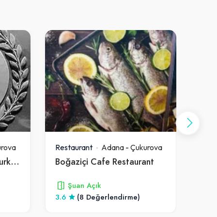
rova
Restaurant
Adana
-
Çukurova
Rest
Çukurova Üniversitesi Turkuaz Cafe
Boğaziçi Cafe Restaurant
Şuan Açık
3.6
(8 Değerlendirme)
4.7