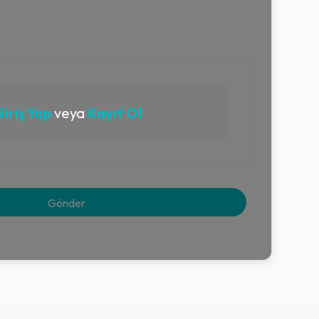
iriş Yap
veya
Kayıt Ol