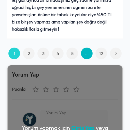
uğradı.hiç birşey yememesine ragmen ücrete
yansıtmışlar .önüne bir tabak koydular diye !450 TL
bize birşey yapmaz ama yapılan şey doğru değil
haksızlık !!asla gitmeyin !
1
2
3
4
5
...
12
Yorum Yap
Puanla
Yorum yapmak için
Giriş Yap
veya