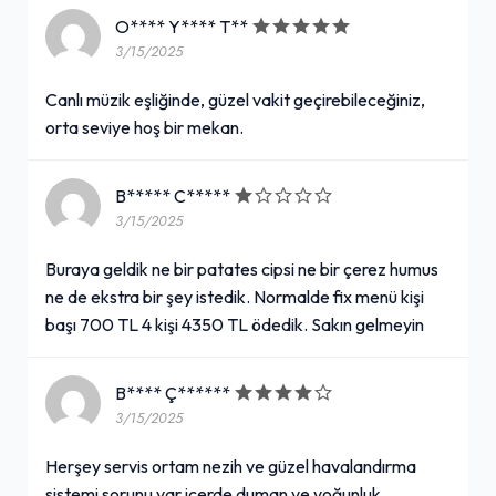
O**** Y**** T**
3/15/2025
Canlı müzik eşliğinde, güzel vakit geçirebileceğiniz,
orta seviye hoş bir mekan.
B***** C*****
3/15/2025
Buraya geldik ne bir patates cipsi ne bir çerez humus
ne de ekstra bir şey istedik. Normalde fix menü kişi
başı 700 TL 4 kişi 4350 TL ödedik. Sakın gelmeyin
B**** Ç******
3/15/2025
Herşey servis ortam nezih ve güzel havalandırma
sistemi sorunu var içerde duman ve yoğunluk