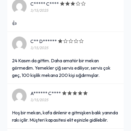
C***** C****
3/15/2025
👍
C** D******
3/15/2025
24 Kasım da gittim. Daha amatör bir mekan
görmedim. Yemekler çiğ servis ediliyor, servis çok
geç, 100 kişilik mekana 200 kişi sığdırmışlar.
A****** C****
3/15/2025
Hoş bir mekan, kafa dinlenir e gitmişken balık yanında
rakı içilir. Müşteri kapasitesi elit eşinizle gidilebilir.