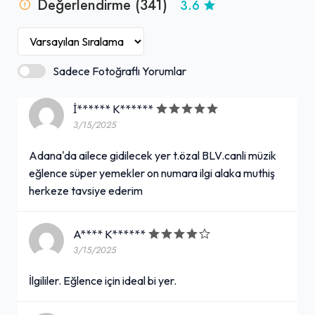
Değerlendirme (341)
3.6
Sadece Fotoğraflı Yorumlar
İ****** K******
3/15/2025
Adana'da ailece gidilecek yer t.özal BLV.canli müzik
eğlence süper yemekler on numara ilgi alaka muthiş
herkeze tavsiye ederim
A**** K******
3/15/2025
İlgililer. Eğlence için ideal bi yer.