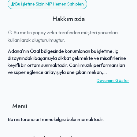
Bu İşletme Sizin Mi? Hemen Sahiplen
Hakkımızda
Bu metin yapay zeka tarafından müşteri yorumları
kullanılarak oluşturulmuştur.
Adana'nın Özal bölgesinde konumlanan bu işletme, iç
dizaynındaki başarısıyla dikkat çekmekte ve misafirlerine
keyifli bir ortam sunmaktadır. Canlı müzik performansları
ve süper eğlence anlayışıyla öne çıkan mekan,
ziyaretçilerine unutulmaz anlar yaşatmayı
Devamını Göster
hedeflemektedir. Burada güzel müziklerin ve ilgili çalışanlar
tarafından sağlanan hizmetin tadını çıkarmak mümkündür.
Merkezi konumu sayesinde ulaşım açısından da kolaylık
Menü
sunan işletme, canlı bir meyhane atmosferi arayanlar için
cazip bir seçenek olabilir.
Bu restorana ait menü bilgisi bulunmamaktadır.