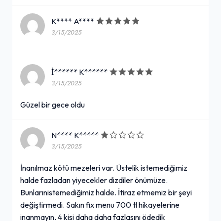
K**** A****
3/15/2025
İ****** K******
3/15/2025
Güzel bir gece oldu
N**** K*****
3/15/2025
İnanılmaz kötü mezeleri var. Üstelik istemediğimiz
halde fazladan yiyecekler dizdiler önümüze.
Bunlarınistemediğimiz halde. İtiraz etmemiz bir şeyi
değiştirmedi. Sakın fix menu 700 tl hikayelerine
inanmayın. 4 kisi daha daha fazlasını ödedik