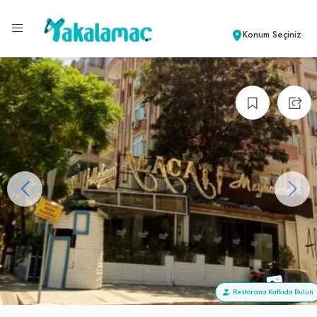
Konum Seçiniz
+9
Restorana Katkıda Bulun