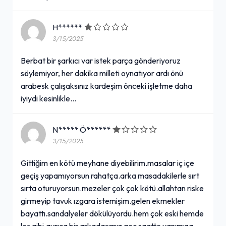
H******
3/15/2025
Berbat bir şarkıcı var istek parça gönderiyoruz
söylemiyor, her dakika milleti oynatıyor ardı önü
arabesk çalışaksınız kardeşim önceki işletme daha
iyiydi kesinlikle…
N***** Ö******
3/15/2025
Gittiğim en kötü meyhane diyebilirim.masalar iç içe
geçiş yapamıyorsun rahatça.arka masadakilerle sırt
sırta oturuyorsun.mezeler çok çok kötü.allahtan riske
girmeyip tavuk ızgara istemişim.gelen ekmekler
bayattı.sandalyeler dökülüyordu.hem çok eski hemde
leş gibi.ayrıca bir arkadaşımız geç saatte yanımıza