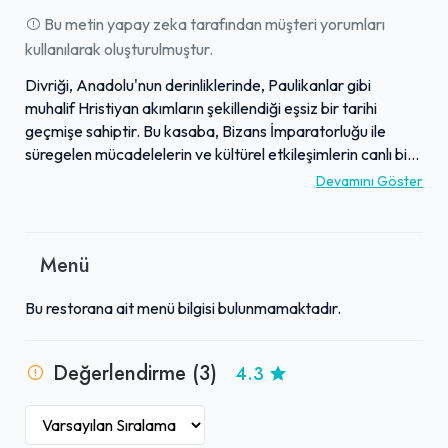
Bu metin yapay zeka tarafından müşteri yorumları
kullanılarak oluşturulmuştur.
Divriği, Anadolu'nun derinliklerinde, Paulikanlar gibi
muhalif Hristiyan akımların şekillendiği eşsiz bir tarihi
geçmişe sahiptir. Bu kasaba, Bizans İmparatorluğu ile
süregelen mücadelelerin ve kültürel etkileşimlerin canlı bir
tanığı olmuştur. Bölge, UNESCO Dünya Mirası listesindeki
Devamını Göster
Divriği Ulu Cami ve Darüşşifa gibi görkemli yapılarıyla
mimarlık tutkunlarının ilgisini çekmektedir. Zengin tarihi ve
kültürel mirasını, meşhur Divriği pilavı gibi yöresel lezzetler
Menü
ve cam teras gibi modern çekim merkezleriyle birleştiren
Divriği, ziyaretçilerine otantik bir deneyim sunar. Tarih,
Bu restorana ait menü bilgisi bulunmamaktadır.
kültür ve yerel yaşamın iç içe geçtiği bu bölge, Anadolu'nun
farklı bir yüzünü keşfetmek isteyenler için değerli bir
duraktır.
Değerlendirme (3)
4.3