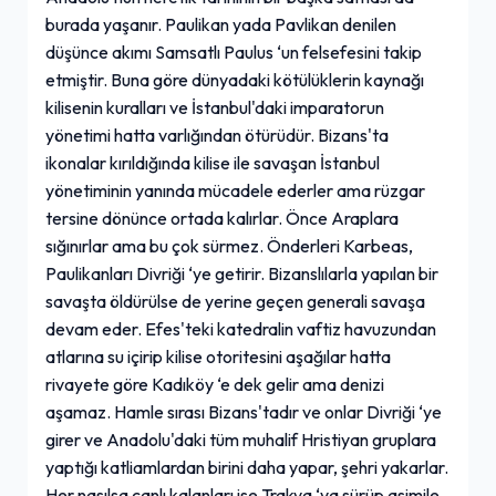
burada yaşanır. Paulikan yada Pavlikan denilen
düşünce akımı Samsatlı Paulus ‘un felsefesini takip
etmiştir. Buna göre dünyadaki kötülüklerin kaynağı
kilisenin kuralları ve İstanbul'daki imparatorun
yönetimi hatta varlığından ötürüdür. Bizans'ta
ikonalar kırıldığında kilise ile savaşan İstanbul
yönetiminin yanında mücadele ederler ama rüzgar
tersine dönünce ortada kalırlar. Önce Araplara
sığınırlar ama bu çok sürmez. Önderleri Karbeas,
Paulikanları Divriği ‘ye getirir. Bizanslılarla yapılan bir
savaşta öldürülse de yerine geçen generali savaşa
devam eder. Efes'teki katedralin vaftiz havuzundan
atlarına su içirip kilise otoritesini aşağılar hatta
rivayete göre Kadıköy ‘e dek gelir ama denizi
aşamaz. Hamle sırası Bizans'tadır ve onlar Divriği ‘ye
girer ve Anadolu'daki tüm muhalif Hristiyan gruplara
yaptığı katliamlardan birini daha yapar, şehri yakarlar.
Her nasılsa canlı kalanları ise Trakya ‘ya sürüp asimile