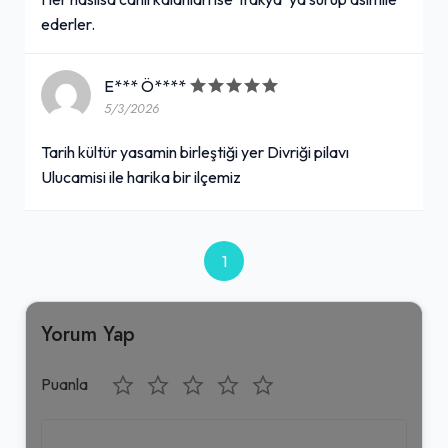
ederler.
E*** Ö****
5/3/2026
Tarih kültür yasamin birleştiği yer Divriği pilavı
Ulucamisi ile harika bir ilçemiz
1
Yorum Yap
Puanla