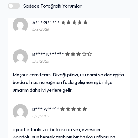
Sadece Fotoğraflı Yorumlar
A*** G*****
5/3/2026
B**** K******
5/3/2026
Meşhur cam teras, Divriği pilavı, ulu cami ve darüşşifa
burda olmasına rağmen fazla gelişmemiş bir ilçe
umarım daha iyi yerlere gelir.
B*** A*****
5/3/2026
ilginç bir tarihi var bu kasaba ve çevresinin.
Anadolu'nun heretik tarihinin bir başka safhası da