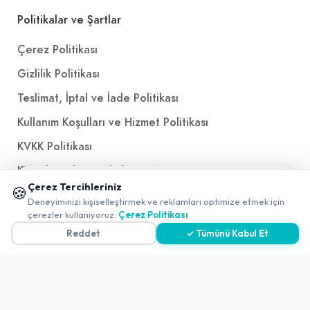
Politikalar ve Şartlar
Çerez Politikası
Gizlilik Politikası
Teslimat, İptal ve İade Politikası
Kullanım Koşulları ve Hizmet Politikası
KVKK Politikası
Kişisel Verileri Aydınlatma Metni
📱 Mobil uygulamamızı keşfedin!
Çerez Tercihleriniz
🍪
Referanslarımız
✖
Deneyiminizi kişiselleştirmek ve reklamları optimize etmek için
0
çerezler kullanıyoruz.
Çerez Politikası
Reddet
✓ Tümünü Kabul Et
İletişim
E-Posta
iletisim@yakalamac.com.tr
Dokuz Eylül Üniversitesi Teknoparkı Adatepe Mah.
Doğuş Cad. No:207 Z İç Kapı No:1 Buca/İzmir