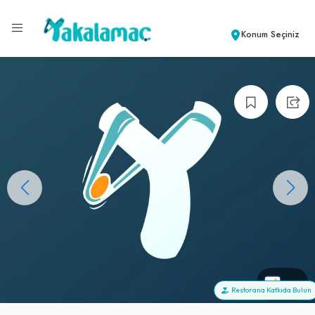
Konum Seçiniz
+0
Restorana Katkıda Bulun