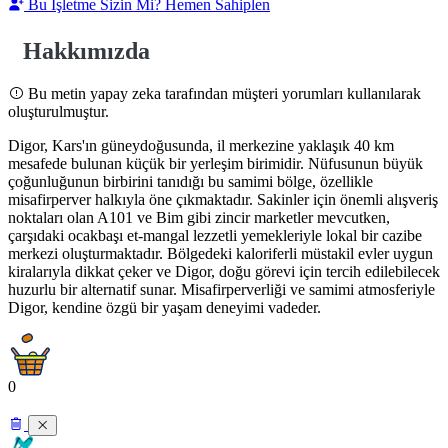
Bu İşletme Sizin Mi? Hemen Sahiplen
Hakkımızda
Bu metin yapay zeka tarafından müşteri yorumları kullanılarak
oluşturulmuştur.
Digor, Kars'ın güneydoğusunda, il merkezine yaklaşık 40 km
mesafede bulunan küçük bir yerleşim birimidir. Nüfusunun büyük
çoğunluğunun birbirini tanıdığı bu samimi bölge, özellikle
misafirperver halkıyla öne çıkmaktadır. Sakinler için önemli alışveriş
noktaları olan A101 ve Bim gibi zincir marketler mevcutken,
çarşıdaki ocakbaşı et-mangal lezzetli yemekleriyle lokal bir cazibe
merkezi oluşturmaktadır. Bölgedeki kaloriferli müstakil evler uygun
kiralarıyla dikkat çeker ve Digor, doğu görevi için tercih edilebilecek
huzurlu bir alternatif sunar. Misafirperverliği ve samimi atmosferiyle
Digor, kendine özgü bir yaşam deneyimi vadeder.
0