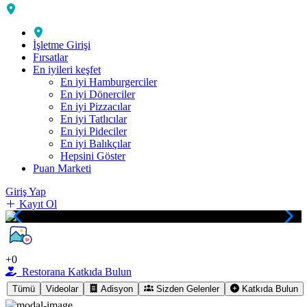
İşletme Girişi
Fırsatlar
En iyileri keşfet
En iyi Hamburgerciler
En iyi Dönerciler
En iyi Pizzacılar
En iyi Tatlıcılar
En iyi Pideciler
En iyi Balıkçılar
Hepsini Göster
Puan Marketi
Giriş Yap
Kayıt Ol
+0
Restorana Katkıda Bulun
Tümü
Videolar
Adisyon
Sizden Gelenler
Katkıda Bulun