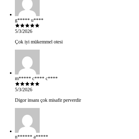
g***** u****
5/3/2026
Çok iyi mükemmel otesi
m***** c**** c****
5/3/2026
Digor insanı çok misafir perverdir
n****** a*****