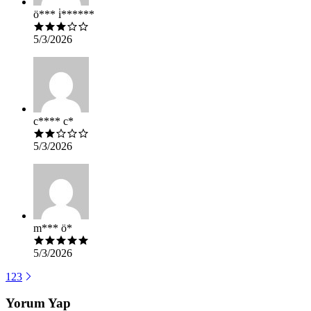
ö*** i̇******
5/3/2026
c**** c*
5/3/2026
m*** ö*
5/3/2026
1
2
3
Yorum Yap