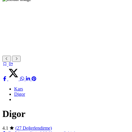
Kars
Digor
Digor
4.1
(27 Değerlendirme)