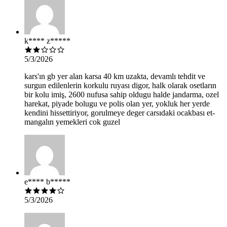
k**** z*****
5/3/2026
kars'ın gb yer alan karsa 40 km uzakta, devamlı tehdit ve
surgun edilenlerin korkulu ruyası digor, halk olarak osetların
bir kolu imiş, 2600 nufusa sahip oldugu halde jandarma, ozel
harekat, piyade bolugu ve polis olan yer, yokluk her yerde
kendini hissettiriyor, gorulmeye deger carsıdaki ocakbası et-
mangalın yemekleri cok guzel
e**** b*****
5/3/2026